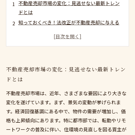
不動産売却市場の変化：見逃せない最新トレン
ドとは
知っておくべき！法改正が不動産売却に与える
影響
人口動態の変化：今後の不動産売却市場にどう
影響するか
心の声を探る：買い手の心理とその影響
不動産売却市場の変化：見逃せない最新トレン
賢い売却戦略の立て方：市場分析からの必勝法
ドとは
不動産売却成功の秘訣：データとリサーチの活
用法
不動産売却市場は、近年、さまざまな要因により大きな
未来を見据えた不動産売却：次の市場動向を読
変化を遂げています。まず、景気の変動が挙げられま
み解く
す。経済回復基調にある中で、物件の需要が増加し、価
格も上昇傾向にあります。特に都市部では、転勤やリモ
ートワークの普及に伴い、住環境の見直しを図る買主が