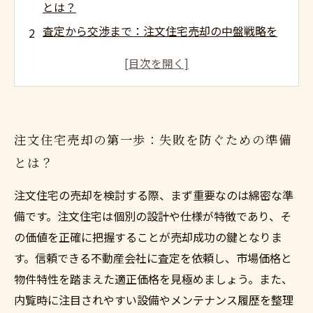
とは？
査定から交渉まで：注文住宅売却の中盤戦略を
徹底解説
トラブル回避術：注文住宅売却で成功を掴む最
後のポイント
なぜ注文住宅の売却は難しいのか？専門家が語
注文住宅売却の第一歩：失敗を防ぐための準備
る失敗例と対策
とは？
安心して売却するために知っておきたい法律と
市場動向の基礎知識
注文住宅の売却を検討する際、まず重要なのは綿密な準
注文住宅売却で悩まない！初心者でもわかる査
備です。注文住宅は個別の設計や仕様が特徴であり、そ
定と価格交渉のコツ
の価値を正確に把握することが売却成功の鍵となりま
売却成功への道：注文住宅を高く、スムーズに
す。信頼できる不動産会社に査定を依頼し、市場価格と
売るための完全ガイド
物件特性を踏まえた適正価格を見極めましょう。また、
内覧時に注目されやすい設備やメンテナンス履歴を整理