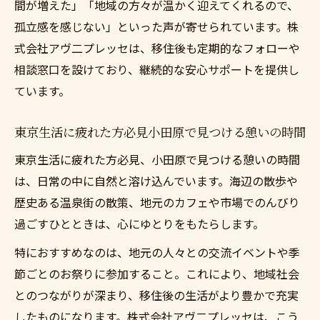
間が増えた」「地域の方々が温かく迎えてくれるので、
点
孤立感を感じない」といった声が寄せられています。株
東京生活に疲れた方必見移住後の生活設計
式会社アヴ二プレッセは、移住後も定期的なフォローや
法
相談窓口を設けており、継続的な安心サポートを提供し
株式会社アヴニプレッセが支える小田原移住の
ています。
安心プラン
東京生活に疲れた方必見当社サポートの強
東京生活に疲れた方必見小田原で見つける憩いの時間
み紹介
東京生活に疲れた方必見、小田原で見つける憩いの時間
東京生活に疲れた方必見移住前後のサポー
は、日常の中に自然と溶け込んでいます。海辺の散歩や
ト内容
歴史ある温泉街の散策、地元のカフェや市場でのんびり
東京生活に疲れた方必見安心相談窓口の活
過ごすひとときは、心にゆとりをもたらします。
用方法
特におすすめなのは、地元の人々との交流イベントや季
東京生活に疲れた方必見移住実現のプロセ
節ごとのお祭りに参加すること。これにより、地域社会
ス公開
とのつながりが深まり、移住後の生活がより豊かで充実
東京生活に疲れた方必見個別対応で不安も
したものになります。株式会社アヴ二プレッセは、こう