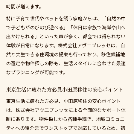
生活
時間が増えます。
東京生活に疲れた方必見小田原移住のポイ
特に子育て世代やペットを飼う家庭からは、「自然の中
ント集
で子どもがのびのび遊べる」「休日は家族で海岸や山へ
東京生活に疲れた方必見家族移住のコツを
出かけられる」といった声が多く、都会では得られない
紹介
体験が日常になります。株式会社アヴ二プレッセは、自
東京生活に疲れた方必見日々充実させるヒ
然と共生できる住環境の提案も行っており、移住候補地
ント
の選定や物件探しの際も、生活スタイルに合わせた最適
なプランニングが可能です。
都会の喧騒を離れ自然豊かな小田原へ踏み出す
勇気
東京生活に疲れた方必見小田原移住の安心ポイント
東京生活に疲れた方必見自然豊かな小田原
の魅力
東京生活に疲れた方必見、小田原移住の安心ポイント
は、株式会社アヴ二プレッセによる全面的なサポート体
東京生活に疲れた方必見一歩踏み出す心の
制にあります。物件探しから各種手続き、地域コミュニ
準備
ティへの紹介までワンストップで対応しているため、初
東京生活に疲れた方必見自然体験で得る安