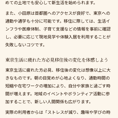
めての土地でも安心して新生活を始められます。
らぎ
また、小田原は首都圏へのアクセスが良好で、東京への
東京生活に疲れた方必見移住を決意する理
通勤や通学も十分に可能です。移住に際しては、生活イ
由とは
ンフラや医療体制、子育て支援などの情報を事前に確認
東京生活に疲れた方必見地域コミュニティ
し、必要に応じて現地見学や体験入居を利用することが
の温かさ
失敗しないコツです。
ゆとりある小田原移住を叶えるための具体的な
ステップ
東京生活に疲れた方必見移住後の変化を体感しよう
東京生活に疲れた方必見移住までの流れを
東京生活に疲れた方必見、移住後の変化は想像以上に大
解説
きなものです。朝の目覚めが心地よくなり、通勤時間の
東京生活に疲れた方必見ステップ別サポー
短縮や在宅ワークの増加により、自分や家族と過ごす時
ト活用法
間が増えます。地域のイベントやボランティア活動に参
東京生活に疲れた方必見移住相談会の活用
加することで、新しい人間関係も広がります。
ポイント
実際の利用者からは「ストレスが減り、趣味や学びの時
東京生活に疲れた方必見現地見学での注意