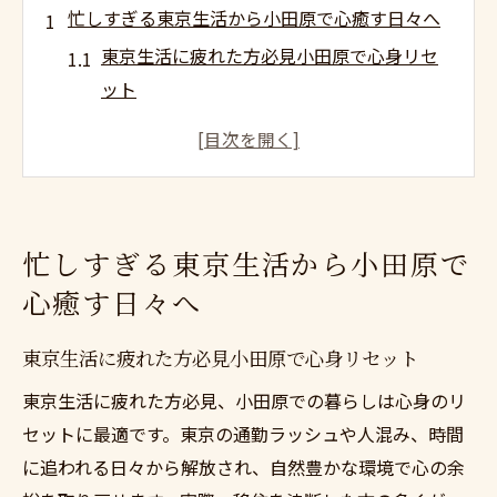
忙しすぎる東京生活から小田原で心癒す日々へ
東京生活に疲れた方必見小田原で心身リセ
ット
東京生活に疲れた方必見自然環境で癒され
る理由
東京生活に疲れた方必見小田原移住の安心
ポイント
忙しすぎる東京生活から小田原で
東京生活に疲れた方必見移住後の変化を体
心癒す日々へ
感しよう
東京生活に疲れた方必見小田原で見つける
東京生活に疲れた方必見小田原で心身リセット
憩いの時間
東京生活に疲れた方必見、小田原での暮らしは心身のリ
東京生活に疲れた方必見小田原移住で実現する
セットに最適です。東京の通勤ラッシュや人混み、時間
理想の暮らし
に追われる日々から解放され、自然豊かな環境で心の余
東京生活に疲れた方必見理想の暮らし実現