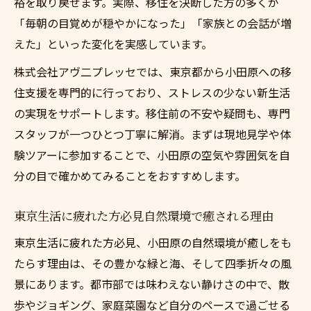
裕を取り戻せます。実際、移住を決断した方の多くが
法
「毎朝の目覚めが穏やかになった」「家族との会話が増
東京生活に疲れた方必見家族で描く新生活
えた」といった変化を実感しています。
の形
株式会社アヴ二プレッセでは、東京都から小田原への移
東京生活に疲れた方必見小田原で叶うゆと
住支援を専門的に行っており、ストレスの少ない新生活
り時間
の実現をサポートします。移住前の不安や疑問も、専門
東京生活に疲れた方必見移住で始める新習
スタッフが一つひとつ丁寧に解消。まずは現地見学や体
慣
験ツアーに参加することで、小田原の空気や雰囲気を自
東京生活に疲れた方必見心満たすコミュニ
分の目で確かめてみることをおすすめします。
ティ体験
新しい毎日を小田原で始めたい方へのアドバイ
東京生活に疲れた方必見自然環境で癒される理由
ス集
東京生活に疲れた方必見、小田原の自然環境が癒しをも
東京生活に疲れた方必見移住前に知るべき
たらす理由は、その豊かな緑と海、そして四季折々の風
準備
景にあります。都市部では味わえない静けさの中で、散
東京生活に疲れた方必見安心して始める新
歩やジョギング、家庭菜園など自分のペースで過ごせる