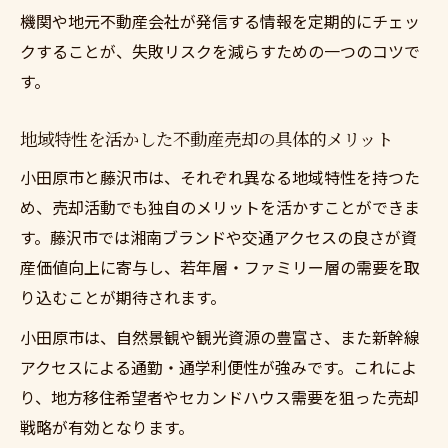
機関や地元不動産会社が発信する情報を定期的にチェッ
不動産売却で高値を実現した事例を徹底解
クすることが、失敗リスクを減らすための一つのコツで
説
す。
神奈川県内の不動産売却成功事例に学ぶ戦
略
地域特性を活かした不動産売却の具体的メリット
高値売却に成功したポイントと実践方法を
小田原市と藤沢市は、それぞれ異なる地域特性を持つた
紹介
め、売却活動でも独自のメリットを活かすことができま
不動産売却事例から見える市場の傾向と対
す。藤沢市では湘南ブランドや交通アクセスの良さが資
策
産価値向上に寄与し、若年層・ファミリー層の需要を取
神奈川県で注目の不動産売却事例のポイン
り込むことが期待されます。
ト
小田原市は、自然景観や観光資源の豊富さ、また新幹線
アクセスによる通勤・通学利便性が強みです。これによ
り、地方移住希望者やセカンドハウス需要を狙った売却
戦略が有効となります。