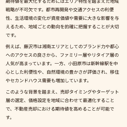
期待値を最大化するためにはエリア特性を踏まえた地域
不動産売却を成功に導くエリア別ポイント解説
戦略が不可欠です。都市再開発や交通アクセスの利便
エリアごとに異なる不動産売却の重要ポイ
性、生活環境の変化が資産価値や需要に大きな影響を与
ント
えるため、地域ごとの動向を的確に把握することが大切
小田原市と藤沢市の不動産売却成功法を比
です。
較
例えば、藤沢市は湘南エリアとしてのブランド力や都心
不動産売却時に押さえたいエリア特性と対
へのアクセスの良さから、ファミリー層やリタイア層の
策
人気が高まっています。一方、小田原市は新幹線駅を中
売却戦略を練るための地域情報の活用法
心とした利便性や、自然環境の豊かさが評価され、移住
不動産売却を有利に進めるための地域分析
やセカンドハウス需要も増加しています。
術
このような背景を踏まえ、売却タイミングやターゲット
資産価値を見極める売却戦略が市場で有効な理
層の選定、価格設定を地域に合わせて最適化すること
由
で、不動産売却における期待値を高めることが可能で
不動産売却で資産価値を見抜くための視点
す。
市場で選ばれる不動産売却戦略の強みとは