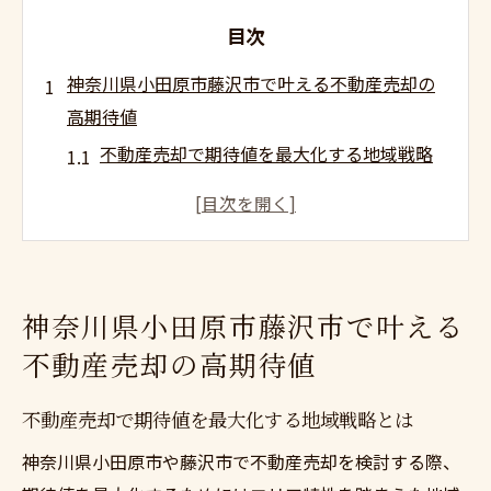
目次
神奈川県小田原市藤沢市で叶える不動産売却の
高期待値
不動産売却で期待値を最大化する地域戦略
とは
小田原市藤沢市の不動産売却成功の秘訣を
解説
最新市場データから見る不動産売却期待値
神奈川県小田原市藤沢市で叶える
の高め方
不動産売却の高期待値
地域特性を活かした不動産売却の具体的メ
リット
不動産売却で期待値を最大化する地域戦略とは
高期待値を得るための不動産売却準備ポイ
神奈川県小田原市や藤沢市で不動産売却を検討する際、
ント