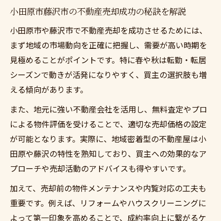
資産価値を最大化する不動産売却の工夫
小田原市藤沢市の不動産売却成功の秘訣を解説
不動産売却時に重要な資産価値の評価方法
小田原市や藤沢市で不動産売却を成功させるためには、
市場トレンドに合った不動産売却戦略の実
まず地域の市場動向を正確に把握し、需要が高い時期を
践
見極めることがポイントです。特に春や秋は転勤・転居
シーズンで動きが活発になりやすく、買主の選択肢も増
藤沢市や小田原市の市場動向がもたらす売却チ
える傾向があります。
ャンス
不動産売却に活かせる市場動向の読み解き
また、地元に強い不動産会社を活用し、無料査定やプロ
方
による物件評価を受けることで、適切な売却価格の設定
藤沢市と小田原市の動向が売却に与える影
が可能となります。実際に、地域密着型の不動産屋は小
響
田原や藤沢の特性を熟知しており、買主への効果的なア
プローチや売却活動のアドバイスも得やすいです。
最新市場トレンドから得られる不動産売却
チャンス
加えて、売却前の物件メンテナンスや内覧対応の工夫も
売却タイミングを見極める市場分析手法と
重要です。例えば、リフォームやハウスクリーニングに
は
よって第一印象を高めることで、成約率向上に繋がるケ