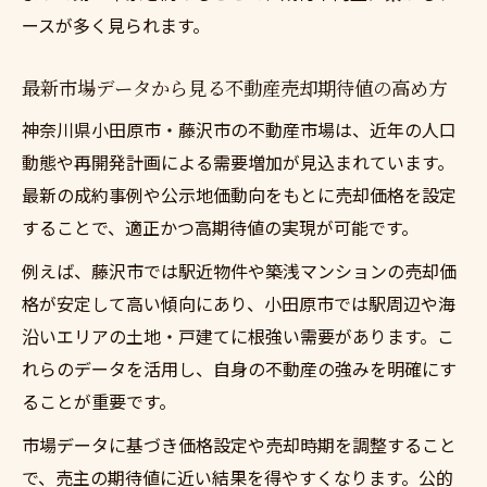
ースが多く見られます。
不動産売却で注目したい地域市場の変化と
は
最新市場データから見る不動産売却期待値の高め方
賢い不動産売却を実現するための市場予測と分
析
神奈川県小田原市・藤沢市の不動産市場は、近年の人口
動態や再開発計画による需要増加が見込まれています。
不動産売却で役立つ市場予測の活用ポイン
最新の成約事例や公示地価動向をもとに売却価格を設定
ト
することで、適正かつ高期待値の実現が可能です。
データを活かす不動産売却の分析手法を紹
介
例えば、藤沢市では駅近物件や築浅マンションの売却価
格が安定して高い傾向にあり、小田原市では駅周辺や海
市場分析から導く賢い不動産売却の進め方
沿いエリアの土地・戸建てに根強い需要があります。こ
不動産売却成功のための最新市場情報チェ
れらのデータを活用し、自身の不動産の強みを明確にす
ック
ることが重要です。
市場予測を味方につけた不動産売却の工夫
市場データに基づき価格設定や売却時期を調整すること
高値売却を狙いたい方必見の神奈川県内事例研
で、売主の期待値に近い結果を得やすくなります。公的
究