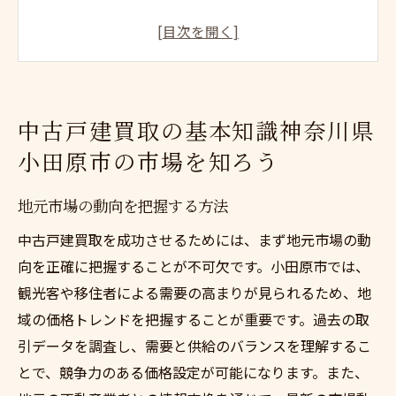
中古戸建買取のメリットとデメリット
小田原市の不動産価値に影響を与える要因
中古戸建ての買取手続きの基本的な流れ
地域の不動産業者との信頼関係の築き方
中古戸建買取の基本知識神奈川県
市場調査を活用した買取戦略の策定
小田原市の市場を知ろう
スピード査定で安心取引中古戸建買取のプロセ
スを解説
地元市場の動向を把握する方法
スピード査定の流れと準備のポイント
中古戸建買取を成功させるためには、まず地元市場の動
査定結果を活用した効果的な価格交渉術
向を正確に把握することが不可欠です。小田原市では、
透明性を確保するための重要な確認事項
観光客や移住者による需要の高まりが見られるため、地
査定を依頼する際の注意点とアドバイス
域の価格トレンドを把握することが重要です。過去の取
引データを調査し、需要と供給のバランスを理解するこ
スピード査定が可能な業者選びのコツ
とで、競争力のある価格設定が可能になります。また、
査定後のスムーズな契約手続き