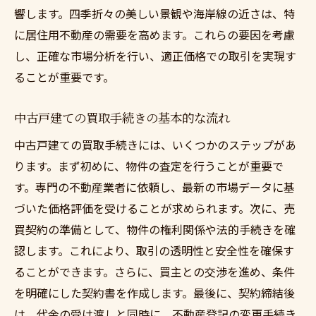
地域特有の市場動向を理解して中古戸建買取を
響します。四季折々の美しい景観や海岸線の近さは、特
有利に進める
に居住用不動産の需要を高めます。これらの要因を考慮
小田原市の人口動態と不動産市場の関係
し、正確な市場分析を行い、適正価格での取引を実現す
ることが重要です。
地域の将来計画が市場に与える影響の分析
地元の不動産トレンドを活用した買取戦略
中古戸建ての買取手続きの基本的な流れ
地域特有の法規制とその対応策
中古戸建ての買取手続きには、いくつかのステップがあ
市場動向をつかむための情報収集法
ります。まず初めに、物件の査定を行うことが重要で
地域の特性を生かした価格交渉のヒント
す。専門の不動産業者に依頼し、最新の市場データに基
神奈川県小田原市で理想の中古戸建買取を実現
づいた価格評価を受けることが求められます。次に、売
する方法
買契約の準備として、物件の権利関係や法的手続きを確
理想の物件条件を明確化するプロセス
認します。これにより、取引の透明性と安全性を確保す
目標に合わせた柔軟な買取計画の立て方
ることができます。さらに、買主との交渉を進め、条件
時間を効率的に使うための手段と方法
を明確にした契約書を作成します。最後に、契約締結後
は、代金の受け渡しと同時に、不動産登記の変更手続き
理想の取引を支えるファイナンス計画