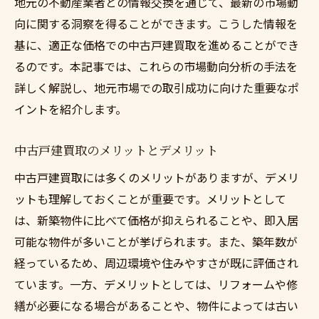
地元の不動産業者との情報交換を通じて、最新の市場動
適正価格を見極める中古戸建買取の査定ポイン
向に関する洞察を得ることができます。こうした情報を
ト
基に、適正な価格での中古戸建買取を進めることができ
物件の状態を正確に評価する方法
るのです。本記事では、これらの市場動向分析の手法を
市場価格と査定価格の違いを理解する
詳しく解説し、地元市場での取引成功に向けた重要なポ
査定額に影響を与えるリノベーションの効
イントを紹介します。
果
競合物件との比較による価格設定のコツ
中古戸建買取のメリットとデメリット
価格査定における専門家の活用法
中古戸建買取には多くのメリットがありますが、デメリ
査定後の価格見直しのタイミング
ットも理解しておくことが重要です。メリットとして
は、新築物件に比べて価格が抑えられることや、即入居
プロのアドバイスを活用する中古戸建買取の成
可能な物件が多いことが挙げられます。また、築年数が
功法
経っているため、周辺環境や住みやすさが既に評価され
専門家に相談する際の効果的な質問
ています。一方、デメリットとしては、リフォームや修
買取における法律と規制の基礎知識
繕が必要になる場合があることや、物件によっては古い
信頼できる不動産コンサルタントの選び方