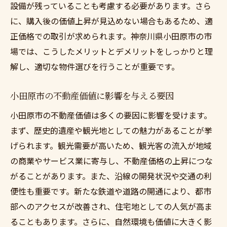
設備が残っていることも考慮する必要があります。さら
専門家の意見を取り入れた戦略的なアプロ
に、購入後の価値上昇が見込めない場合もあるため、適
ーチ
正価格での取引が求められます。神奈川県小田原市の市
プロから学ぶ成功事例と失敗事例
場では、こうしたメリットとデメリットをしっかりと理
賢いプロのネットワークの活用法
解し、適切な物件選びを行うことが重要です。
透明性のあるプロセスで信頼を築く中古戸建買
小田原市の不動産価値に影響を与える要因
取の手順
契約内容を理解し納得するためのステップ
小田原市の不動産価値は多くの要因に影響を受けます。
まず、歴史的遺産や観光地としての魅力があることが挙
重要書類のチェックポイントとその重要性
げられます。観光需要が高いため、観光客の流入が地域
透明な取引を実現するためのコミュニケー
の商業やサービス業に寄与し、不動産価格の上昇につな
ション
がることがあります。また、沿線の開発状況や交通の利
誠実な業者選びの基準と見極め方
便性も重要です。新たな鉄道や道路の開通により、都市
信頼関係の構築に役立つ情報共有の方法
部へのアクセスが改善され、住宅地としての人気が高ま
トラブルを未然に防ぐための具体策
ることもあります。さらに、自然環境も価値に大きく影