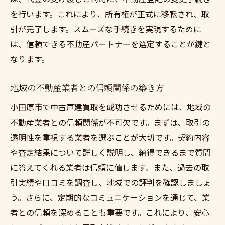
を行います。これにより、所有権が正式に移転され、取
購入後の生活を見据えた長期的な視点
引が完了します。スムーズな手続きを実現するために
理想の取引を実現するための総合的なアプ
は、信頼できる不動産パートナーを選定することが鍵と
ローチ
なります。
中古戸建買取で失敗しないためのポイントと注
意点
地域の不動産業者との信頼関係の築き方
よくある失敗事例から学ぶ賢い選択
小田原市で中古戸建買取を成功させるためには、地域の
物件選びの際の重要な検討事項
不動産業者との信頼関係が不可欠です。まずは、取引の
契約前に確認すべき法的事項
透明性を重視する業者を選ぶことが大切です。契約内容
リスクを最小限に抑えるための準備
や査定結果について詳しく説明し、納得できるまで質問
購入後のトラブルを防ぐための注意点
に答えてくれる業者は信頼に値します。また、過去の取
引実績や口コミを調査し、地域での評判を確認しましょ
失敗しないための自己チェックリスト
う。さらに、定期的なコミュニケーションを通じて、業
者との信頼を深めることも重要です。これにより、安心