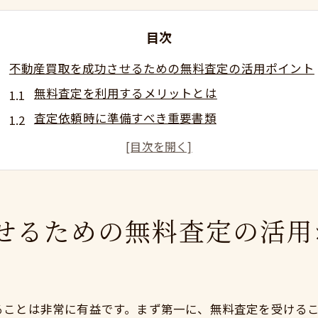
目次
不動産買取を成功させるための無料査定の活用ポイント
無料査定を利用するメリットとは
査定依頼時に準備すべき重要書類
査定の流れと注目すべきポイント
査定結果をもとにした売却戦略の立案
査定担当者とのコミュニケーションの重要性
無料査定を賢く活用するための注意点
せるための無料査定の活用
神奈川県小田原市の市場特性を活かした不動産買取の秘
小田原市の不動産市場の現状分析
地域特性を踏まえた売却ポイント
ることは非常に有益です。まず第一に、無料査定を受ける
小田原市での人気エリアとその理由