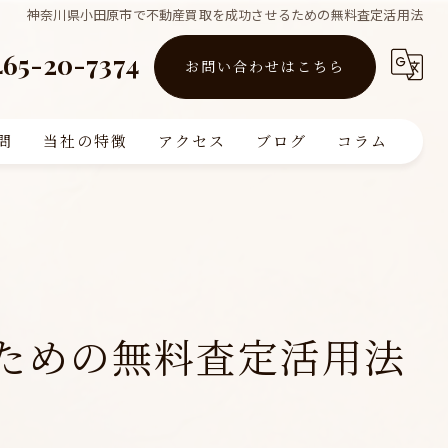
神奈川県小田原市で不動産買取を成功させるための無料査定活用法
465-20-7374
お問い合わせはこちら
問
当社の特徴
アクセス
ブログ
コラム
買取
販売
リフォーム
ための無料査定活用法
査定
注文住宅