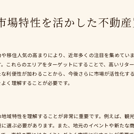
市場価格を踏まえた正確な査定で最適な売却を実現
市場価格を理解するための基礎知識
市場特性を活かした不動産
査定が示す市場価格の読み取り方
市場価格を踏まえた適正価格の設定
価格設定における地域特性の考慮
力や移住人気の高まりにより、近年多くの注目を集めてい
査定結果をもとにしたマーケティング戦略
す。これらのエリアをターゲットにすることで、高いリタ
売却成功のための価格交渉の技術
たな利便性が加わることから、今後さらに市場が活性化す
をよく理解することが必要です。
の地域特性を理解することが非常に重要です。例えば、観
重に選ぶ必要があります。また、地元のイベントや新たな