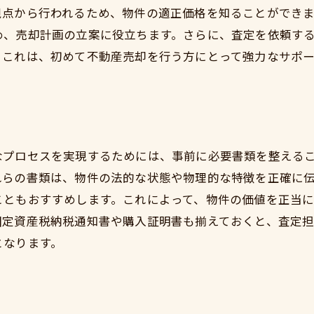
視点から行われるため、物件の適正価格を知ることができ
市場動向を読み解くための情報収集法
め、売却計画の立案に役立ちます。さらに、査定を依頼す
地域密着型の不動産業者の選び方
。これは、初めて不動産売却を行う方にとって強力なサポ
市場特性を活かした価格交渉のコツ
無料査定でスムーズな不動産売却を実現する方法
スムーズな売却のための初動ステップ
査定結果を最大限に活かす方法
なプロセスを実現するためには、事前に必要書類を整える
不動産買取のプロセスを知っておこう
れらの書類は、物件の法的な状態や物理的な特徴を正確に
売却成功に導くためのタイミング判断
こともおすすめします。これによって、物件の価値を正当
査定後のフォローアップが鍵
固定資産税納税通知書や購入証明書も揃えておくと、査定
となります。
売却手続きの流れと注意点
信頼性の高い不動産買取で資産を最大限に活かす
信頼できる買取業者の見分け方