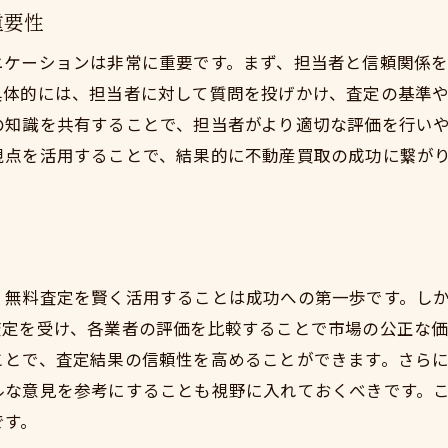
透明性を確保するための契約手順
重要性
情報開示を巡るトラブル回避術
ニケーションは非常に重要です。まず、担当者と信頼関係
透明性のある査定結果の見方
具体的には、担当者に対して質問を投げかけ、査定の基準
信頼関係を築くためのオープンな対話
の知識を共有することで、担当者がより適切な評価を行い
契約時の注意点とその対処法
視点を活用することで、結果的に不動産買取の成功に繋が
。
透明なプロセスがもたらす安心感
地域に精通した専門家との無料相談で安心を得る
地域密着型専門家の強みとは
相談時に確認すべき重要事項
、無料査定を賢く活用することは成功への第一歩です。し
地域特性を理解するための相談内容
査定を受け、各業者の評価を比較することで市場の公正な
ことで、査定結果の信頼性を高めることができます。さら
無料相談を活用した市場理解
ルな意見を参考にすることも視野に入れておくべきです。
専門家によるアフターサポートの活用
です。
安心できる相談環境の整備