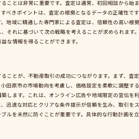
誠実な査定による安心取引の実現
することは非常に重要です。査定は通常、初回相談から始
目すべきポイントは、査定の根拠となるデータの正確性で
信頼性を担保するための契約内容確認
す。地域に精通した専門家による査定は、信頼性の高い根
資産価値を高めるための整備ポイント
し、それに基づいて次の戦略を考えることが求められます
レバレッジを効かせた資産運用法
有益な情報を得ることができます。
長期的な資産管理と保全の重要性
プロフェッショナルのアドバイスで安心の不動産取引
プロの視点で物件価値を見極める
することが、不動産取引の成功につながります。まず、査
アドバイザー選定時のポイント
。小田原市の市場動向を考慮し、価格設定を柔軟に調整す
専門家に相談すべきタイミングとは
構築します。これは、オンライン広告や地域限定の宣伝を
アドバイザーとの信頼関係構築法
は、迅速な対応とクリアな条件提示が信頼を生み、取引を
取引を成功に導くアドバイスの活用
ラブルを未然に防ぐことが重要です。具体的な行動計画を
プロと協力して未来を見据えた選択を
透明性のあるプロセスで理想的な不動産買取を目指す