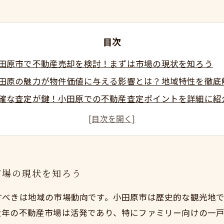
目次
田原市で不動産売却を検討！まずは市場の現状を知ろう
田原の魅力が物件価値に与える影響とは？地域特性を徹底
確な査定が鍵！小田原での不動産査定ポイントを詳細に紹
定後の注意点と準備—売却をスムーズに進めるために
功する小田原不動産売却の秘訣まとめ：基礎知識から実践
田原の不動産市場最新動向と売却時の賢い選択肢とは？
定で失敗しないために！小田原不動産売却のよくある疑問
市場の現状を知ろう
すべきは地域の市場動向です。小田原市は歴史的な観光地
近年の不動産市場は活発であり、特にファミリー向けの一