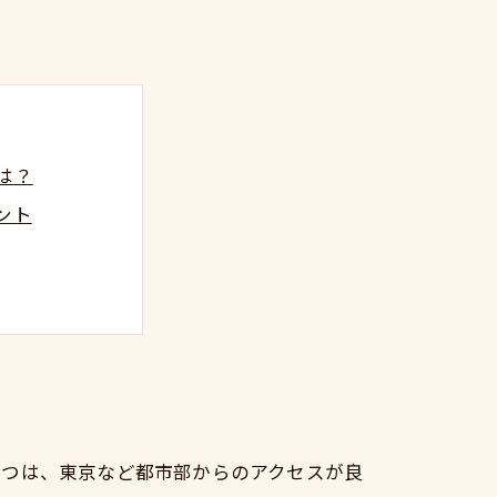
は？
ント
訣
不動産活用法
一つは、東京など都市部からのアクセスが良