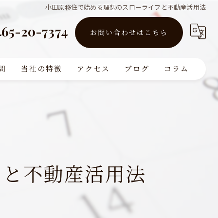
小田原移住で始める理想のスローライフと不動産活用法
465-20-7374
お問い合わせはこちら
問
当社の特徴
アクセス
ブログ
コラム
買取
販売
リフォーム
フと不動産活用法
査定
注文住宅