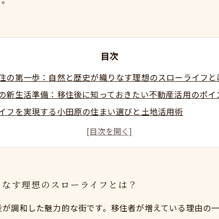
す。
目次
住の第一歩：自然と歴史が織りなす理想のスローライフと
の新生活準備：移住後に知っておきたい不動産活用のポイ
イフを実現する小田原の住まい選びと土地活用術
らしを形にする：小田原での不動産売却と購入の成功事例
始める小田原生活：地域特性を活かしたスローライフの秘
便性と自然のゆとりを両立する小田原移住の魅力
ートでスムーズに！小田原で叶える理想のスローライフと
りなす理想のスローライフとは？
産が調和した魅力的な街です。移住者が増えている理由の