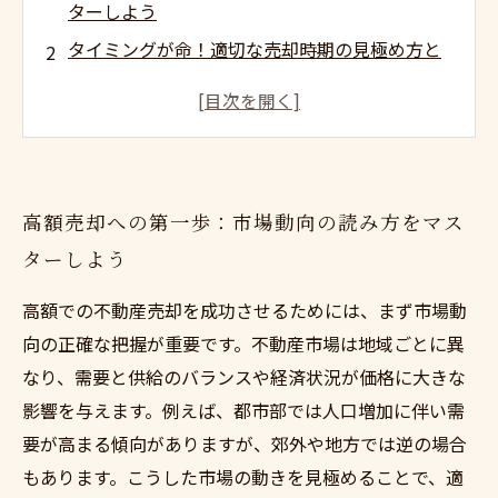
ターしよう
タイミングが命！適切な売却時期の見極め方と
は？
物件の魅力を最大化する準備術：売却価格を上
げる秘訣
信頼できる情報収集でリスク回避！安心取引の
高額売却への第一歩：市場動向の読み方をマス
ためのポイント
ターしよう
まとめ：高額売却成功のための戦略と具体的ア
ドバイス
高額での不動産売却を成功させるためには、まず市場動
初心者でも安心！不動産高額売却の基本知識ま
向の正確な把握が重要です。不動産市場は地域ごとに異
とめ
なり、需要と供給のバランスや経済状況が価格に大きな
実例紹介：高額売却に成功した人たちのストー
影響を与えます。例えば、都市部では人口増加に伴い需
リー
要が高まる傾向がありますが、郊外や地方では逆の場合
もあります。こうした市場の動きを見極めることで、適