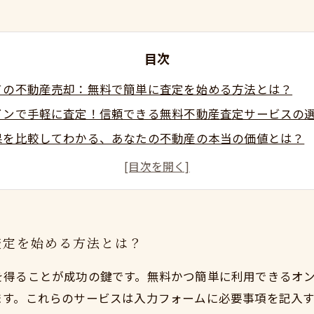
目次
ての不動産売却：無料で簡単に査定を始める方法とは？
インで手軽に査定！信頼できる無料不動産査定サービスの
果を比較してわかる、あなたの不動産の本当の価値とは？
談で不安解消！専門家に聞く売却戦略のポイント
売却を実現！簡単査定と無料相談で理想の取引を成功させ
売却の疑問をスッキリ解決！無料査定と相談の活用術
買取市場の今を知る：無料査定で始める賢い売却準備
査定を始める方法とは？
を得ることが成功の鍵です。無料かつ簡単に利用できるオ
ます。これらのサービスは入力フォームに必要事項を記入