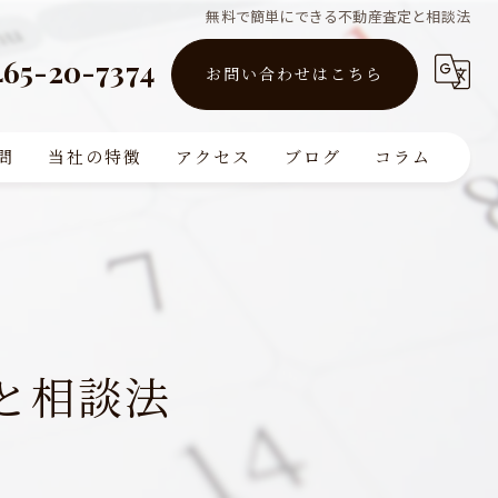
無料で簡単にできる不動産査定と相談法
465-20-7374
お問い合わせはこちら
問
当社の特徴
アクセス
ブログ
コラム
買取
販売
リフォーム
と相談法
査定
注文住宅