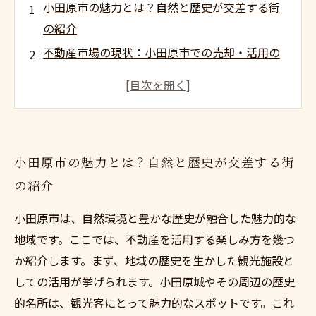
小田原市の魅力とは？自然と歴史が交差する街
の紹介
不動産市場の現状：小田原市での売却・活用の
チャンス
歴史的名所を楽しみながら不動産を活用する方
法
観光客向けの不動産活用アイデア：隠れた魅力
小田原市の魅力とは？自然と歴史が交差する街
を引き出す
の紹介
地域文化に触れ、住まいの価値を最大化する方
法
小田原市は、自然環境と豊かな歴史が融合した魅力的な
小田原市で不動産を売却：成功のポイントとコ
地域です。ここでは、不動産を活用する楽しみ方を幾つ
ツ
か紹介します。まず、地域の歴史を生かした観光施設と
小田原市をもっと楽しむための不動産活用術と
しての活用が挙げられます。小田原城やその周辺の歴史
まとめ
的名所は、観光客にとって魅力的なスポットです。これ