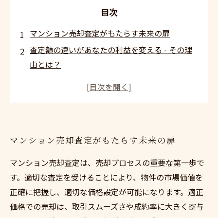
目次
マンション売却査定がもたらす未来の扉
査定額の違いがあなたの利益を変える - その理
由とは？
失敗しない不動産査定の選び方 - 知っておくべ
きポイント
信頼できる査定業者の見つけ方 - ５つのステッ
プ
マンション売却査定がもたらす未来の扉
成功するマンション売却の秘訣 - お客様の声
査定後の流れ - 次のステップを明確にしよう
マンション売却査定は、売却プロセスの重要な第一歩で
マンション売却査定の重要性を再確認 - あなた
す。適切な査定を受けることにより、物件の市場価値を
の資産を守るために
正確に把握し、適切な価格設定が可能になります。適正
価格での売却は、取引スムーズさや成約率に大きく寄与