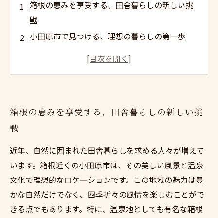
箱根の恵みを享受する、田舎暮らしの新しい挑
戦
小田原市で見つける、理想の暮らしの第一歩
信頼のパートナーとともに、快適な物件探し
自然と温泉に囲まれたライフスタイルの実現
田舎での新生活を始めるための購入手続きガイ
ド
箱根の恵みを享受する、田舎暮らしの新しい挑
別荘を持つ夢が現実に、専門家のサポートで叶
戦
える
箱根近くの田舎暮らし、理想の生活の全てを手
近年、自然に囲まれた田舎暮らしを求める人々が増えて
に入れよう
います。箱根近くの小田原市は、その美しい風景と温泉
文化で理想的なロケーションです。この地域の魅力は豊
かな自然だけでなく、四季折々の風情を楽しむことがで
きる点でもあります。特に、温泉地としても有名な箱根