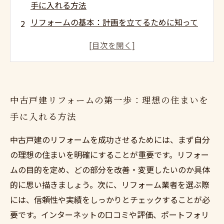
手に入れる方法
リフォームの基本：計画を立てるために知って
おくべきこと
信頼できる業者選び：成功するリフォームの秘
訣
リフォームの具体例：どこをどう変えるべきか
中古戸建リフォームの第一歩：理想の住まいを
リフォーム後のチェックポイント：問題を未然
手に入れる方法
に防ぐ
リフォームがもたらす価値：不動産の評価を高
中古戸建のリフォームを成功させるためには、まず自分
める
の理想の住まいを明確にすることが重要です。リフォー
ムの目的を定め、どの部分を改善・変更したいのか具体
的に思い描きましょう。次に、リフォーム業者を選ぶ際
には、信頼性や実績をしっかりとチェックすることが必
要です。インターネットの口コミや評価、ポートフォリ