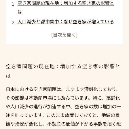
空き家問題の現在地：増加する空き家の影響と
は
人口減少と都市集中：なぜ空き家が増えている
のか
地域を傷つける空き家：景観と治安への影響
不動産市場を揺るがす空き家：地価下落の真実
空き家売却の課題：管理の難しさと解決策
空き家問題の現在地：増加する空き家の影響と
地方の空き家対策：地域活性化のための取り組
は
み
空き家問題を克服するために：未来の地域づく
日本における空き家問題は、ますます深刻化しており、
りへの道
その影響は不動産市場にも及んでいます。特に、高齢化
や人口減少の進行が加速する中、空き家の数は増加の一
途を辿っています。このまま放置しておくと、地域の景
観や治安が悪化し、不動産の価値が下がる事態を招く恐