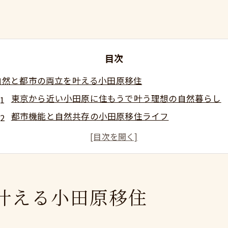
目次
自然と都市の両立を叶える小田原移住
東京から近い小田原に住もうで叶う理想の自然暮らし
都市機能と自然共存の小田原移住ライフ
東京から近い小田原に住もうで毎日がリフレッシュ
自然に囲まれても都心アクセス抜群の生活
東京から近い小田原に住もうで叶う新しい働き方
東京から近い小田原に住もう新生活の魅力
叶える小田原移住
東京から近い小田原に住もう新生活で得られる心のゆ
通勤便利な小田原で始める快適な日常