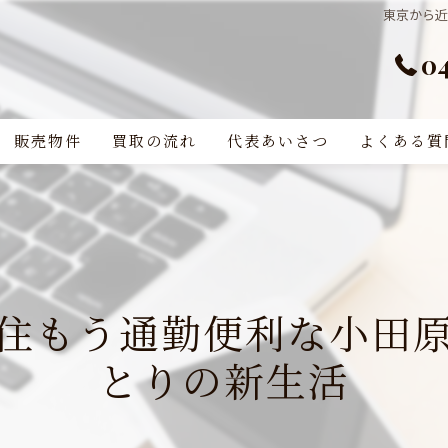
東京から
0
販売物件
買取の流れ
代表あいさつ
よくある質
住もう通勤便利な小田
とりの新生活