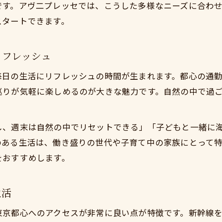
です。アヴ二プレッセでは、こうした多様なニーズに合わ
先輩移住者が語る自然と暮らす日常
スタートできます。
東京から近い小田原に住もうで実現する家族の幸せ
子育てと節約が両立する注目の移住エリア
リフレッシュ
東京から近い小田原に住もう子育て世帯の新定番
毎日の生活にリフレッシュの時間が生まれます。都心の通
自然豊かで経済的な生活が叶うエリア選び
巡りが気軽に楽しめるのが大きな魅力です。自然の中で過
東京から近い小田原に住もう予算に合った住宅探し
子育てしやすい小田原の地域特性を紹介
し、週末は自然の中でリセットできる」「子どもと一緒に
東京から近い小田原に住もう節約と安心を両立
のある生活は、働き盛りの世代や子育て中の家族にとって
理想を実現する東京近郊小田原移住サポート
をおすすめします。
東京から近い小田原に住もうを叶える移住サポートの
初めてでも安心のきめ細やかな移住支援体制
生活
東京から近い小田原に住もう相談から定住まで徹底サ
京都心へのアクセスが非常に良い点が特徴です。新幹線を