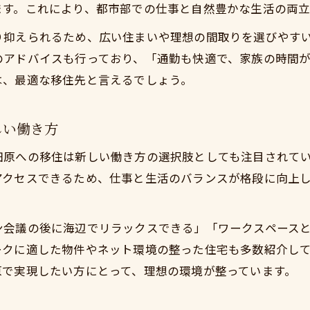
現地見学や体験で移住イメージを具体化
ます。これにより、都市部での仕事と自然豊かな生活の両立
東京から近い小田原に住もう地域コミュニティとのつ
り抑えられるため、広い住まいや理想の間取りを選びやす
のアドバイスも行っており、「通勤も快適で、家族の時間
は、最適な移住先と言えるでしょう。
しい働き方
田原への移住は新しい働き方の選択肢としても注目されて
アクセスできるため、仕事と生活のバランスが格段に向上
。
ン会議の後に海辺でリラックスできる」「ワークスペース
ークに適した物件やネット環境の整った住宅も多数紹介し
原で実現したい方にとって、理想の環境が整っています。