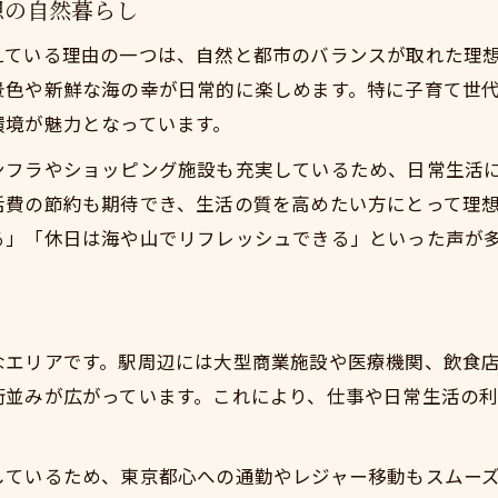
想の自然暮らし
東京から近い小田原に住もう理想の暮らしを体感
えている理由の一つは、自然と都市のバランスが取れた理
家賃も生活費も抑えられる新スタイル
景色や新鮮な海の幸が日常的に楽しめます。特に子育て世
東京から近い小田原に住もうで叶う余裕ある時間
環境が魅力となっています。
都心通勤を快適にする小田原での暮らし方
ンフラやショッピング施設も充実しているため、日常生活
東京から近い小田原に住もうで実現する快適通勤
活費の節約も期待でき、生活の質を高めたい方にとって理
新幹線と在来線が支えるストレスレス生活
る」「休日は海や山でリフレッシュできる」といった声が
東京から近い小田原に住もう始発駅の利点を活用
都心通勤と自然生活の両立方法を解説
フ
東京から近い小田原に住もうで時間に余裕を生む
なエリアです。駅周辺には大型商業施設や医療機関、飲食
家族にやさしい小田原移住のリアル体験談
街並みが広がっています。これにより、仕事や日常生活の
東京から近い小田原に住もうで家族の笑顔が増える理
家族と共に感じる小田原移住の安心感とは
しているため、東京都心への通勤やレジャー移動もスムー
東京から近い小田原に住もう育児に最適な住環境