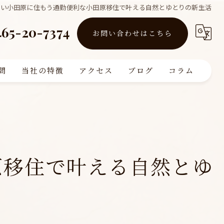
近い小田原に住もう通勤便利な小田原移住で叶える自然とゆとりの新生活
465-20-7374
お問い合わせはこちら
問
当社の特徴
アクセス
ブログ
コラム
買取
販売
リフォーム
原移住で叶える自然とゆ
査定
注文住宅