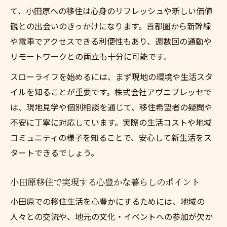
地方移住は小田原で叶える理想のワークス
て、小田原への移住は心身のリフレッシュや新しい価値
タイル
観との出会いのきっかけになります。首都圏から新幹線
や電車でアクセスできる利便性もあり、週数回の通勤や
小田原移住のメリットとテレワーク活用術
リモートワークとの両立も十分に可能です。
都心と小田原を繋ぐスローライフの新提案
スローライフを始めるには、まず現地の環境や生活スタ
都心勤務と両立できる柔軟なスローライフの実
イルを知ることが重要です。株式会社アヴニプレッセで
現法
は、現地見学や個別相談を通じて、移住希望者の疑問や
地方移住は小田原で都心勤務とスローライ
不安に丁寧に対応しています。実際の生活コストや地域
フ両立
コミュニティの様子を知ることで、安心して新生活をス
小田原移住で実現する柔軟な働き方と暮ら
タートできるでしょう。
し方
都心と小田原を行き来する新しい暮らしの
小田原移住で実現する心豊かな暮らしのポイント
魅力
小田原での移住生活を心豊かにするためには、地域の
地方移住は小田原で叶う仕事と生活の調和
人々との交流や、地元の文化・イベントへの参加が欠か
術