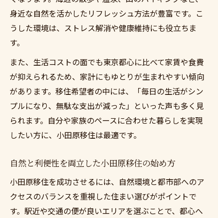
身近な自然を活かしたリフレッシュ方法が豊富です。こ
地方移住は小田原で地域コミュニティに溶
うした環境は、ストレス解消や健康維持にも役立ちま
け込む方法
す。
小田原移住で広がるスローライフの輪と人
脈づくり
また、生活コストの面でも東京都心に比べて家賃や食費
コミュニティ参加が小田原スローライフを
が抑えられるため、家計にもゆとりが生まれやすい傾向
豊かにする
があります。移住希望者の中には、「毎日の生活がシン
プルになり、無駄な支出が減った」といった声も多く見
地方移住は小田原で見つける新しい仲間と
られます。自分や家族のペースに合わせた暮らしを実現
の出会い
したい方に、小田原移住は最適です。
小田原移住者が語る地域活動の魅力と体験
談
自然と利便性を両立した小田原移住の始め方
小田原移住を成功させるには、自然環境と都市部へのア
クセスのバランスを重視した住まい選びがポイントで
す。駅近や交通の便が良いエリアを選ぶことで、都心へ