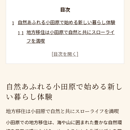
目次
自然あふれる小田原で始める新しい暮らし体験
地方移住は小田原で自然と共にスローライ
フを満喫
都市から小田原へ、スローライフ体験の魅
力と始め方
小田原移住で実現する心豊かな暮らしのポ
イント
自然あふれる小田原で始める新し
地方移住は小田原で叶う心身リフレッシュ
い暮らし体験
生活
自然と利便性を両立した小田原移住の始め
地方移住は小田原で自然と共にスローライフを満喫
方
小田原での地方移住は、海や山に囲まれた豊かな自然環
地方移住は小田原でスローライフを満喫する