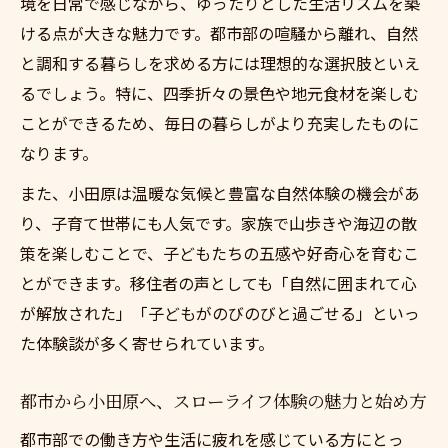
境を日常で感じながら、ゆったりとした生活リズムを築
日々
ける点が大きな魅力です。都市部の喧騒から離れ、自然
地方移住は小田原でスローライフを満喫す
と調和する暮らしを求める方には理想的な選択肢といえ
る生活術
るでしょう。特に、四季折々の景色や地元食材を楽しむ
豊かな自然に囲まれた小田原で暮らす幸せ
ことができるため、毎日の暮らしがより充実したものに
地方移住は小田原で心地よい時間の過ごし
なります。
方
また、小田原は温暖な気候と豊富な自然体験の機会があ
小田原ならではのスローライフのコツと実
り、子育て世帯にも人気です。家族で山歩きや海辺の散
践例
策を楽しむことで、子どもたちの五感や好奇心を育むこ
地方移住は小田原で叶える理想の毎日
とができます。移住者の声としても「自然に囲まれて心
テレワークと二拠点生活が叶える理想の毎日
が解放された」「子どもがのびのびと過ごせる」といっ
地方移住は小田原でスローライフとテレワ
た体験談が多く寄せられています。
ーク両立
都市から小田原へ、スローライフ体験の魅力と始め方
小田原で実現する二拠点生活と柔軟な働き
方
都市部での働き方や生活に疲れを感じている方にとっ