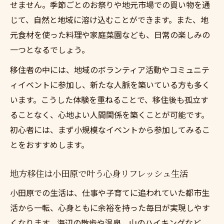
せません。季節ごとのお祭りや地元市場での買い物を通
小田原でスローライフを楽しむための実践
じて、自然と地域に溶け込むことができます。また、地
法
元食材を使った料理や家庭菜園なども、日常の楽しみの
小田原移住で子育てと自然を楽しむコツとは
一つとなるでしょう。
地方移住は小田原で子育てと自然体験を満
移住者の中には、地域のボランティア活動やコミュニテ
喫
ィイベントに参加し、新たな人脈を築いている方も多く
小田原移住で叶える家族の豊かなスローラ
います。こうした体験を重ねることで、移住後も孤立す
イフ
ることなく、心地よい人間関係を築くことが可能です。
自然と触れ合う子育て環境が小田原で実現
初心者には、まず小規模なイベントから参加してみるこ
地方移住は小田原で家族の時間を充実させ
とをおすすめします。
る方法
地方移住は小田原で叶う心身リフレッシュ生活
小田原スローライフがもたらす子育ての魅
力
小田原での生活は、仕事や子育てに追われていた都市生
コミュニティ参加から見える本当の小田原スロ
活から一転、心身ともに余裕を持った毎日が実現しやす
ーライフ
くなります。海辺の散歩や温泉、山のハイキングなど、