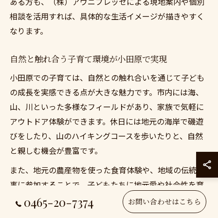
ある方も、（株）アヴニプレッセによる現地案内や個別
相談を活用すれば、具体的な生活イメージが描きやすく
なります。
自然と触れ合う子育て環境が小田原で実現
小田原での子育ては、自然との触れ合いを通じて子ども
の成長を実感できる点が大きな魅力です。市内には海、
山、川といった多様なフィールドがあり、家族で気軽に
アウトドア体験ができます。休日には地元の海岸で磯遊
びをしたり、山のハイキングコースを歩いたりと、自然
と親しむ機会が豊富です。
また、地元の農産物を使った食育体験や、地域の伝統行
事に参加することで、子どもたちに地元愛や社会性を育
むことができます。移住者向けの子育てサークルや交流
0465-20-7374
お問い合わせはこちら
イベントもあり、同じ立場の親同士が情報交換できる環