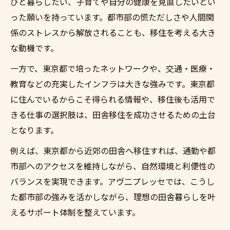
びと暮らしたい、子育てや自分の健康を見直したいとい
田舎移住で実感する自然と都市の心地よさ
った願いを持っています。都市部の慌ただしさや人間関
係のストレスから解放されることも、移住を考える大き
都心アクセスと田舎暮らしの現実的な両立術
な動機です。
田舎移住で叶える都心アクセスの工夫方法
一方で、東京都で培ったネットワークや、交通・医療・
田舎移住と通勤を両立する生活スタイル
教育などの充実したインフラは大きな強みです。東京都
働きながら田舎移住を実現するコツとは
に住んでいるからこそ得られる情報や、移住後も活用で
田舎移住後も快適に通勤できる秘訣を紹介
きる仕事の選択肢は、田舎移住を成功させるための土台
田舎移住と都心通勤のバランスを取る方法
となります。
移住と不動産選びを安心して始めるために
例えば、東京都から近郊の田舎へ移住すれば、通勤や都
田舎移住を安心して始める不動産選びの基
市部へのアクセスを維持しながら、自然環境と利便性の
本
バランスを実現できます。アヴ二プレッセでは、こうし
田舎移住に適した物件探しのポイント解説
た都市部の強みを活かしながら、理想の田舎暮らしを叶
田舎移住で重視すべき不動産選びの注意点
えるサポート体制を整えています。
田舎移住のための賢い物件購入ステップ