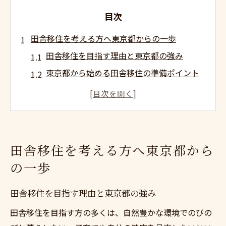
目次
田舎移住を考える方へ東京都からの一歩
田舎移住を目指す理由と東京都の強み
東京都から始める田舎移住の準備ポイント
田舎移住の不安を解消するための考え方
東京都民が田舎移住で得られる暮らしの魅
力
田舎移住を実現する第一歩の踏み出し方
田舎移住を考える方へ東京都から
自然と都市が両立する移住先の魅力を解説
の一歩
自然と都市機能が共存する田舎移住の価値
田舎移住で叶う快適な暮らしのポイント
田舎移住を目指す理由と東京都の強み
都市的便利さがある田舎移住先の特徴とは
田舎移住を目指す方の多くは、自然豊かな環境でのびの
田舎移住を選ぶ際の環境と利便性の両立術