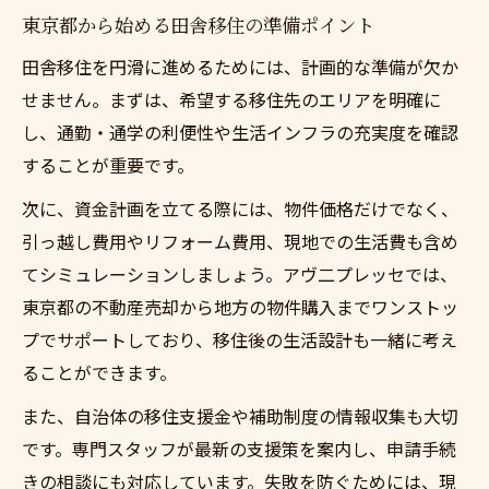
田舎移住成功へ導く不動産サポート活用術
東京都から始める田舎移住の準備ポイント
ワンストップ支援で不安のない田舎生活を実現
田舎移住を円滑に進めるためには、計画的な準備が欠か
田舎移住を支えるワンストップ支援の魅力
せません。まずは、希望する移住先のエリアを明確に
し、通勤・通学の利便性や生活インフラの充実度を確認
田舎移住に役立つ手厚いサポート体制とは
することが重要です。
ワンストップで安心できる田舎移住相談法
次に、資金計画を立てる際には、物件価格だけでなく、
田舎移住後の生活をサポートするサービス
引っ越し費用やリフォーム費用、現地での生活費も含め
田舎移住前後の悩みを解決する支援内容
てシミュレーションしましょう。アヴ二プレッセでは、
東京勤務を続ける田舎移住の新しい暮らし方
東京都の不動産売却から地方の物件購入までワンストッ
田舎移住しながら東京勤務を両立する方法
プでサポートしており、移住後の生活設計も一緒に考え
田舎移住と東京の仕事を続ける生活の工夫
ることができます。
田舎移住でも叶うテレワークと働き方改革
また、自治体の移住支援金や補助制度の情報収集も大切
田舎移住で変わるライフスタイルの提案
です。専門スタッフが最新の支援策を案内し、申請手続
田舎移住と東京勤務の両立モデルを紹介
きの相談にも対応しています。失敗を防ぐためには、現