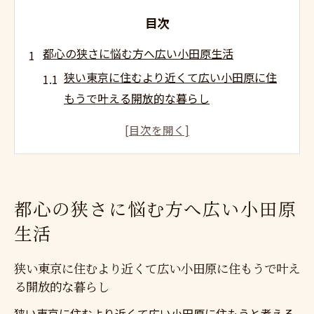
目次
都心の狭さに悩む方へ広い小田原生活
狭い東京に住むより近くて広い小田原に住
もうで叶える開放的な暮らし
狭い東京に住むより近くて広い小田原に住
もうのメリットを徹底解説
狭い東京に住むより近くて広い小田原に住
もうで家族の時間が増える理由
都心の狭さに悩む方へ広い小田原
狭い東京に住むより近くて広い小田原に住
生活
もうと住環境のストレス軽減
狭い東京に住むより近くて広い小田原に住
狭い東京に住むより近くて広い小田原に住もうで叶え
もうで住みやすさを実感
る開放的な暮らし
自然と利便が両立する小田原の魅力
狭い東京に住むより近くて広い小田原に住もうと考える