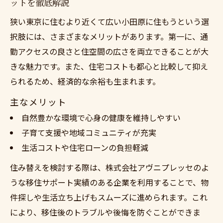
ットを徹底解説
もうで子育てがしやすくなる
狭い東京に住むより近くて広い小田原に住もうという選
狭い東京に住むより近くて広い小田原に住
択肢には、さまざまなメリットがあります。第一に、通
もうと家族の笑顔が増える理由
勤アクセスの良さと住空間の広さを両立できることが大
狭い東京に住むより近くて広い小田原に住
きな魅力です。また、住宅コストも都心と比較して抑え
もうでゆとりのある家時間
られるため、経済的な余裕も生まれます。
狭い東京に住むより近くて広い小田原に住
主なメリット
もうの住まい選びポイント
自然豊かな環境で心身の健康を維持しやすい
通勤も楽な広い住まい実現の方法
子育て支援や地域コミュニティが充実
狭い東京に住むより近くて広い小田原に住
生活コストや住宅ローンの負担軽減
もうと快適な通勤を両立する方法
住み替えを検討する際は、株式会社アヴニプレッセのよ
狭い東京に住むより近くて広い小田原に住
うな移住サポート実績のある企業を利用することで、物
もうで無理なく通える秘訣
件探しや生活立ち上げもスムーズに進められます。これ
狭い東京に住むより近くて広い小田原に住
により、移住後のトラブルや後悔を防ぐことができま
もうで住居選びのコツ