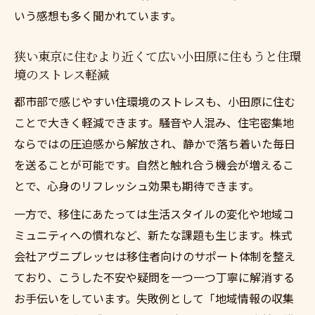
もうでセキュリティ面も安心
いう感想も多く聞かれています。
充実サポートで叶う小田原新生活の秘訣
狭い東京に住むより近くて広い小田原に住もうと住環
狭い東京に住むより近くて広い小田原に住
境のストレス軽減
もうを支える充実のサポート体制
都市部で感じやすい住環境のストレスも、小田原に住む
狭い東京に住むより近くて広い小田原に住
ことで大きく軽減できます。騒音や人混み、住宅密集地
もうの移住サポート活用術
ならではの圧迫感から解放され、静かで落ち着いた毎日
狭い東京に住むより近くて広い小田原に住
を送ることが可能です。自然と触れ合う機会が増えるこ
もうで失敗しない移住の流れ
とで、心身のリフレッシュ効果も期待できます。
狭い東京に住むより近くて広い小田原に住
一方で、移住にあたっては生活スタイルの変化や地域コ
もうのサポート事例を紹介
ミュニティへの慣れなど、新たな課題も生じます。株式
狭い東京に住むより近くて広い小田原に住
会社アヴニプレッセは移住者向けのサポート体制を整え
もうで安心して新生活を始める
ており、こうした不安や疑問を一つ一つ丁寧に解消する
お手伝いをしています。失敗例として「地域情報の収集