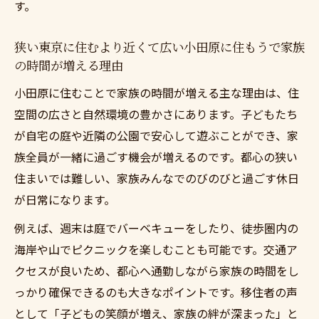
す。
狭い東京に住むより近くて広い小田原に住
もうで通勤ストレスを解消
狭い東京に住むより近くて広い小田原に住もうで家族
狭い東京に住むより近くて広い小田原に住
の時間が増える理由
もうの住環境の選び方
小田原に住むことで家族の時間が増える主な理由は、住
小田原移住で広い空間と安心を手に入れる
空間の広さと自然環境の豊かさにあります。子どもたち
狭い東京に住むより近くて広い小田原に住
が自宅の庭や近隣の公園で安心して遊ぶことができ、家
もうで叶う安心な住空間
族全員が一緒に過ごす機会が増えるのです。都心の狭い
狭い東京に住むより近くて広い小田原に住
住まいでは難しい、家族みんなでのびのびと過ごす休日
もうで防犯や治安の安心感
が日常になります。
狭い東京に住むより近くて広い小田原に住
例えば、週末は庭でバーベキューをしたり、徒歩圏内の
もうで広々した家選びのコツ
海岸や山でピクニックを楽しむことも可能です。交通ア
狭い東京に住むより近くて広い小田原に住
クセスが良いため、都心へ通勤しながら家族の時間をし
もうで安心して暮らす方法
っかり確保できるのも大きなポイントです。移住者の声
狭い東京に住むより近くて広い小田原に住
として「子どもの笑顔が増え、家族の絆が深まった」と