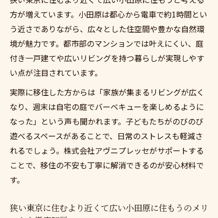
狭い東京に住むより近くて広い小田原に住
方が増えています。小田原は都心から電車で約1時間とい
もうで自然と利便性を体感
う近さでありながら、広々とした住空間や豊かな自然環
狭い東京に住むより近くて広い小田原に住
境が魅力です。都市部のマンションでは叶えにくい、庭
もうで味わう休日の楽しみ方
付き一戸建てや広いリビングを持つ暮らしが実現しやす
狭い東京に住むより近くて広い小田原に住
い点が注目されています。
もうで叶う快適な子育て環境
実際に移住した方からは「家族が集まるリビングが広く
狭い東京に住むより近くて広い小田原に住
なり、週末は自宅の庭でバーベキューを楽しめるように
もうと交通アクセスの魅力
なった」という声も聞かれます。子どもたちがのびのび
狭い東京に住むより近くて広い小田原に住
遊べるスペースがあることで、日常のストレスも軽減さ
もうで生活利便を再発見
れるでしょう。株式会社アヴニプレッセがサポートする
家族でゆったり暮らしたいなら小田原
ことで、移住の不安も丁寧に解消できるのが安心材料で
す。
狭い東京に住むより近くて広い小田原に住
もうで家族の絆が深まる
狭い東京に住むより近くて広い小田原に住もうのメリ
狭い東京に住むより近くて広い小田原に住