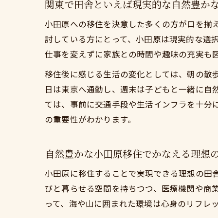
関東で田舎といえば現実的な自然豊か
現
小田原への移住を決意した多くの方が口を揃
関
討している方にとって、小田原は現実的な選
家
仕事を変えずに家族との時間や趣味の充実も
都市勤
移住後に感じる生活の変化としては、朝の散
関
日は東京へ通勤し、週末は子どもと一緒に自
自
ては、事前に交通手段や生活インフラを十分
現
の重要性がわかります。
関
都
自然豊かな小田原移住でかなえる理想
自然環
小田原に移住することで実現できる理想の田
関
びと暮らせる空間を持ちつつ、医療機関や商
自
って、海や山に囲まれた環境は心身のリフレ
現