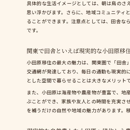
具体的な生活イメージとしては、朝は鳥のさ
関
思い浮かびます。さらに、地域コミュニティ
自
ることができます。注意点としては、田舎な
都内通
です。
関
自
関東で田舎といえば現実的な小田原移
現
小田原移住の最大の魅力は、関東圏で「田舎
関
交通網が発達しており、毎日の通勤も現実的
とした空間で暮らせることは大きなメリット
都
地域コ
また、小田原は海産物や農産物が豊富で、地
関
ぶことができ、家族や友人との時間を充実さ
を補うだけの自然や地域の魅力があります。
自
現