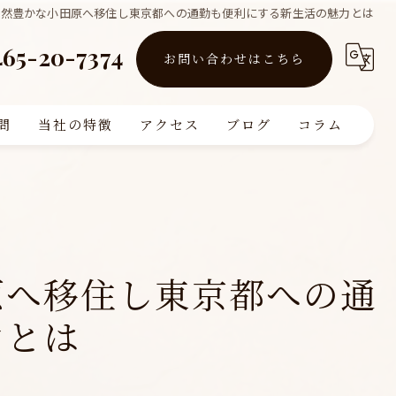
自然豊かな小田原へ移住し東京都への通勤も便利にする新生活の魅力とは
465-20-7374
お問い合わせはこちら
問
当社の特徴
アクセス
ブログ
コラム
買取
販売
リフォーム
原へ移住し東京都への通
査定
力とは
注文住宅