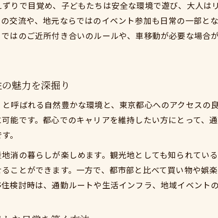
えずりで目覚め、子どもたちは安全な環境で遊び、大人は
東で田舎といえば小田原移住のバランス生活の魅力
との交流や、地元ならではのイベント参加も日常の一部と
然環境と利便性を両立する小田原移住の具体像
らではのご近所付き合いのルールや、車移動が必要な場合
勤にも便利な田舎暮らしの魅力発見
東で田舎といえば現実的な小田原移住の通勤利便性を徹底
然豊かな小田原移住で都内通勤が楽になる理由
住の魅力を深掘り
実的な小田原移住で叶える田舎暮らしと通勤の両立
」と呼ばれる自然豊かな環境と、東京都心へのアクセスの
東で田舎といえば小田原移住なら通勤も快適
に可能です。都心でのキャリアを維持したい方にとって、
です。
内通勤が便利な小田原移住の暮らしやすさの秘密
ミュニティで広がる新しい暮らし方
産地消の暮らしが楽しめます。観光地としても知られてい
東で田舎といえば現実的な小田原移住で温かな地域交流体
せることができます。一方で、都市部と比べて買い物や娯
移住検討時は、通勤ルートや生活インフラ、地域イベント
然豊かな小田原移住で築く新しいコミュニティ生活
実的な小田原移住で地域とのつながりを深めるコツ