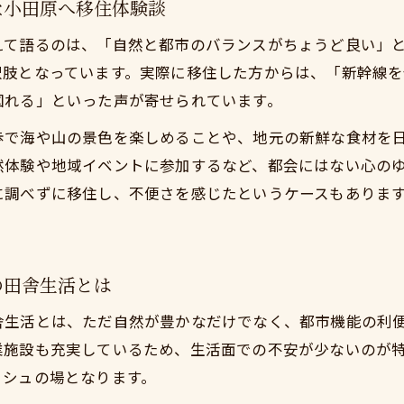
な小田原へ移住体験談
実的な自然豊かな小田原へ移住し家族時間を充実させる方
えて語るのは、「自然と都市のバランスがちょうど良い」
東で田舎といえば小田原移住の通勤利便性と家族メリット
択肢となっています。実際に移住した方からは、「新幹線を
族で移住するなら現実的な小田原が選ばれるポイント
図れる」といった声が寄せられています。
務しながら自然を楽しむ生活スタイル
歩で海や山の景色を楽しめることや、地元の新鮮な食材を
東で田舎といえば現実的な小田原移住で叶う都市勤務の新
然体験や地域イベントに参加するなど、都会にはない心の
然豊かな小田原移住で日常に自然を取り入れるコツ
に調べずに移住し、不便さを感じたというケースもありま
実的な小田原移住で都市勤務と自然生活の両立を実現
東で田舎といえば小田原移住で仕事と自然を楽しむ暮らし
市で働きながら自然とも調和する小田原移住生活
の田舎生活とは
境と利便性両立の現実的な小田原移住
舎生活とは、ただ自然が豊かなだけでなく、都市機能の利
東で田舎といえば現実的な小田原移住の利便性解説
業施設も充実しているため、生活面での不安が少ないのが
然豊かな小田原移住が利便性と快適さを両立できる理由
ッシュの場となります。
実的な小田原移住で自然と都市機能を手に入れる方法