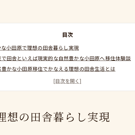
目次
かな小田原で理想の田舎暮らし実現
東で田舎といえば現実的な自然豊かな小田原へ移住体験談
然豊かな小田原移住でかなえる理想の田舎生活とは
東で田舎といえば現実的な小田原移住の魅力を深掘り
実的な自然豊かな小田原へ移住し心豊かな日常を築く方法
然に囲まれた小田原移住が関東で田舎といえば選ばれる理
都心通勤も叶う小田原移住の新提案
理想の田舎暮らし実現
東で田舎といえば現実的な自然豊かな小田原へ移住し家族
田原移住で家族と都内通勤の両立が現実になる理由