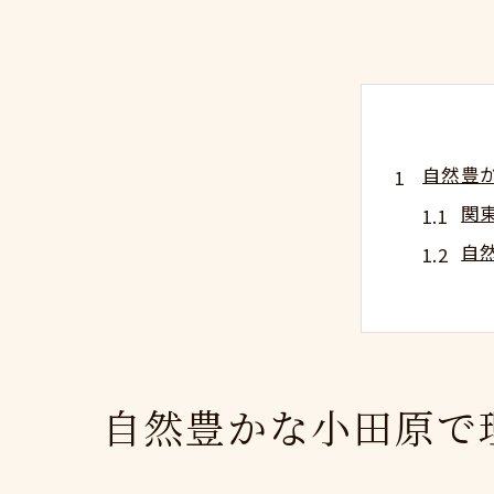
自然豊
関
自
関
現
自
家族で
自然豊かな小田原で
関
小