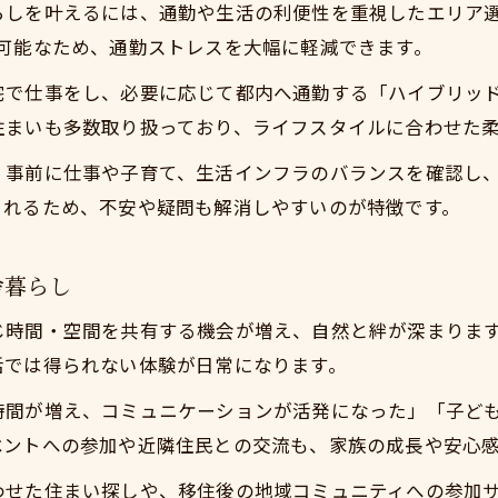
よくある欠点と今すぐ実現できる田舎暮らしの対策
らしを叶えるには、通勤や生活の利便性を重視したエリア
可能なため、通勤ストレスを大幅に軽減できます。
宅で仕事をし、必要に応じて都内へ通勤する「ハイブリッ
住まいも多数取り扱っており、ライフスタイルに合わせた
、事前に仕事や子育て、生活インフラのバランスを確認し
くれるため、不安や疑問も解消しやすいのが特徴です。
舎暮らし
じ時間・空間を共有する機会が増え、自然と絆が深まりま
活では得られない体験が日常になります。
時間が増え、コミュニケーションが活発になった」「子ど
ベントへの参加や近隣住民との交流も、家族の成長や安心
わせた住まい探しや、移住後の地域コミュニティへの参加