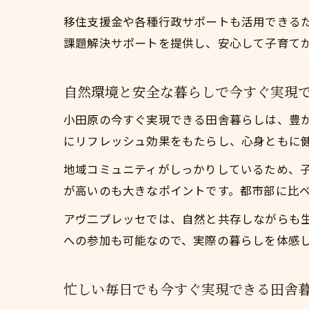
移住支援金や各種行政サポートも活用できる
課題解決サポートを提供し、安心して子育て
お
自然環境と安全な暮らしで今すぐ実現
小田原の今すぐ実現できる田舎暮らしは、豊
にリフレッシュ効果をもたらし、心身ともに
地域コミュニティがしっかりしているため、
が高いのも大きなポイントです。都市部に比
移
アヴ二プレッセでは、自然と共存しながらも
への参加も可能なので、実際の暮らしを体感
忙しい毎日でも今すぐ実現できる田舎