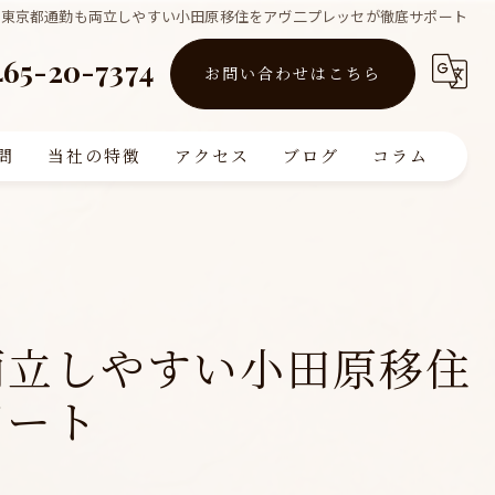
で東京都通勤も両立しやすい小田原移住をアヴ二プレッセが徹底サポート
465-20-7374
お問い合わせはこちら
問
当社の特徴
アクセス
ブログ
コラム
買取
販売
リフォーム
両立しやすい小田原移住
査定
ポート
注文住宅