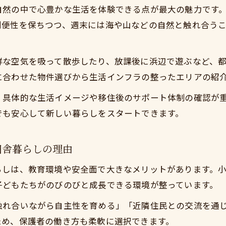
自然の中で心豊かな生活を体験できる点が最大の魅力です
移住後もスムーズな東京都通勤で今すぐ実現できる田舎
利便性を保ちつつ、週末には海や山などの自然と触れ合う
今すぐ実現できる田舎暮らしが東京都通勤世帯に支持さ
然豊かな生活を求めるなら小田原へ
鮮な空気を吸って散歩したり、放課後に浜辺で遊ぶなど、
今すぐ実現できる田舎暮らしで自然の恵みを満喫する方
に合わせた物件選びから生活インフラの整ったエリアの紹
小田原で始める今すぐ実現できる田舎暮らしの魅力
、具体的な生活イメージや移住後のサポート体制の確認が
自然体験が豊富な今すぐ実現できる田舎暮らしの実情
でも安心して新しい暮らしをスタートできます。
四季を感じる今すぐ実現できる田舎暮らしの楽しみ方
子どもと自然にふれあう今すぐ実現できる田舎暮らし
田舎暮らしの理由
安を解消するアヴ二プレッセの移住支援
らしは、教育環境や安全面で大きなメリットがあります。
今すぐ実現できる田舎暮らしを支える移住支援の内容
子どもたちがのびのびと成長できる環境が整っています。
初めての今すぐ実現できる田舎暮らしも安心のサポート
触れ合いながら自主性を育める」「近隣住民との交流を通
移住前の疑問を解消する今すぐ実現できる田舎暮らし相
ため、保護者の働き方も柔軟に選択できます。