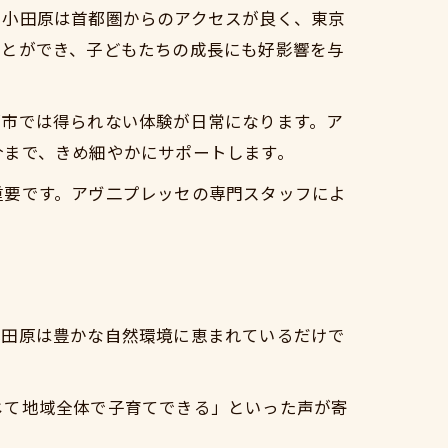
。小田原は首都圏からのアクセスが良く、東京
暮らし
ことができ、子どもたちの成長にも好影響を与
れる理由
都市では得られない体験が日常になります。ア
法
介まで、きめ細やかにサポートします。
重要です。アヴ二プレッセの専門スタッフによ
小田原は豊かな自然環境に恵まれているだけで
体制
じて地域全体で子育てできる」といった声が寄
談