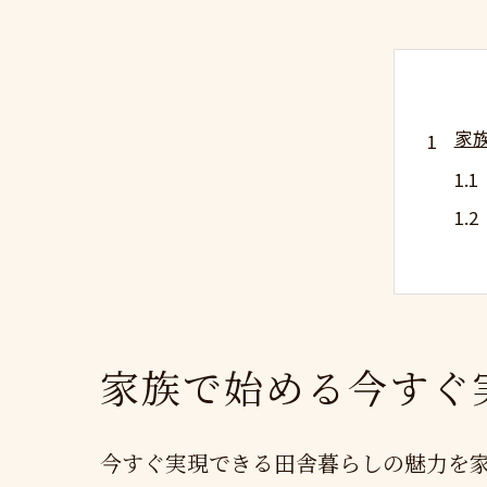
家
東
家族で始める今すぐ
今すぐ実現できる田舎暮らしの魅力を