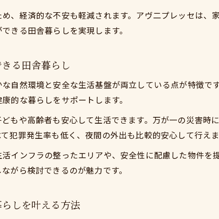
家族の不安を和らげる今すぐ実現できる田舎暮らし支援
ため、経済的な不安も軽減されます。アヴ二プレッセは、
今すぐ実現できる田舎暮らしのリスク対策とサポート
ができる田舎暮らしを実現します。
試し移住で実感する生活の快適さ
今すぐ実現できる田舎暮らしをお試し移住で体験しよう
できる田舎暮らし
お試し移住で分かる今すぐ実現できる田舎暮らしの生活
かな自然環境と安全な生活基盤が両立している点が特徴で
家族全員で感じる今すぐ実現できる田舎暮らしの快適さ
健康的な暮らしをサポートします。
お試し移住が叶える今すぐ実現できる田舎暮らしの安心
子どもや高齢者も安心して生活できます。万が一の災害時
実際に住んでわかる今すぐ実現できる田舎暮らしのメリ
べて犯罪発生率も低く、夜間の外出も比較的安心して行えま
住に関するよくある疑問を詳しく解説
今すぐ実現できる田舎暮らしの疑問を丁寧に解消
生活インフラの整ったエリアや、安全性に配慮した物件を
しながら検討できるのが魅力です。
不安を払拭する今すぐ実現できる田舎暮らしの実情
移住支援金や制度に関する今すぐ実現できる田舎暮らし
暮らしを叶える方法
小田原の移住メリットも今すぐ実現できる田舎暮らしで