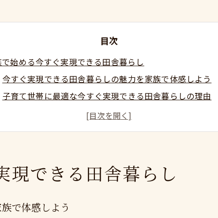
目次
族で始める今すぐ実現できる田舎暮らし
今すぐ実現できる田舎暮らしの魅力を家族で体感しよう
子育て世帯に最適な今すぐ実現できる田舎暮らしの理由
自然環境と安全な暮らしで今すぐ実現できる田舎暮らし
忙しい毎日でも今すぐ実現できる田舎暮らしを叶える方
家族の絆が深まる今すぐ実現できる田舎暮らし
京都通勤も叶う小田原移住の新常識
実現できる田舎暮らし
今すぐ実現できる田舎暮らしと東京都通勤の両立ポイン
通勤ストレスを減らす今すぐ実現できる田舎暮らしの工
家族で体感しよう
東京都通勤者に最適な今すぐ実現できる田舎暮らしとは