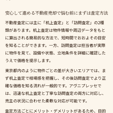
を解説
不動産売却で悩む前にまずは査定の情報整
安心して進める不動産売却で悩む前にまずは査定方法
理術
不動産査定には主に「机上査定」と「訪問査定」の2種
準備段階で役立つ不動産売却で悩む前にま
類があります。机上査定は物件情報や周辺データをもと
ずは査定
に算出される簡易的な方法で、短時間でおおよその目安
査定を通じた高額売却への第一歩を踏み出すに
を知ることができます。一方、訪問査定は担当者が実際
は
に物件を見て、設備や状態、立地条件を詳細に確認した
うえで価格を提示します。
不動産売却で悩む前にまずは査定が高額売
却の近道
東京都内のように物件ごとの差が大きいエリアでは、ま
高額売却を実現するための査定活用術を解
ず机上査定で相場感を把握し、その後訪問査定でより正
説
確な価格を知る流れが一般的です。アヴニプレッセで
は、迅速な机上査定と丁寧な訪問査定の両方に対応し、
不動産売却で悩む前にまずは査定のポイン
売主の状況に合わせた柔軟な対応が可能です。
トと注意点
高値売却に繋げるための査定前準備のコツ
査定方法ごとにメリット・デメリットがあるため、目的