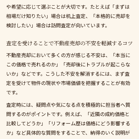
不動産売却で悩む前にまずは査定の活かし
や希望に応じて選ぶことが大切です。たとえば「まずは
方
相場だけ知りたい」場合は机上査定、「本格的に売却を
検討したい」場合は訪問査定が向いています。
現状把握の鍵となる査定で売却への迷いを解消
不動産売却で悩む前にまずは査定で現状を
査定を受けることで不動産売却の不安を軽減するコツ
正確把握
不動産売却において多くの方が感じる不安は、「本当に
査定を活用して売却に伴う迷いを解消する
この価格で売れるのか」「売却後にトラブルが起こらな
方法
いか」などです。こうした不安を解消するには、まず査
不動産売却で悩む前にまずは査定の根拠を
定を受けて物件の現状や市場価値を把握することが有効
知る重要性
です。
現状分析を通じて高額売却を目指すポイン
査定時には、疑問点や気になる点を積極的に担当者へ質
ト
問するのがポイントです。例えば、「近隣の成約価格と
不動産売却で悩む前にまずは査定の見極め
比較してどうか」「リフォーム歴は価格にどう影響する
方
か」など具体的な質問をすることで、納得のいく説明が