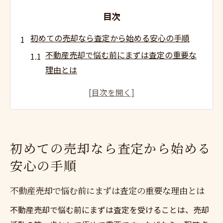
目次
初めての売却なら査定から始める安心の手順
不動産売却で悩む前にまずは査定の重要な
理由とは
初めての売却にこそ不動産売却で悩む前に
まずは査定
安心して進める不動産売却で悩む前にまず
は査定方法
初めての売却なら査定から始める
査定を受けることで不動産売却の不安を軽
安心の手順
減するコツ
売却初心者が知っておきたい査定前の準備
不動産売却で悩む前にまずは査定の重要な理由とは
ポイント
不動産売却で悩む前にまずは査定を受けることは、売却
物件売却に悩む前に知るべき査定の基本