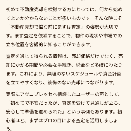
の使い方
初めて不動産売却を検討する方にとっては、何から始め
不動産売却で悩む前にまずは査定の実際の
てよいか分からないことが多いものです。そんな時こそ
流れ紹介
「不動産売却で悩む前にまずは査定」の姿勢が大切で
市場動向を踏まえた不動産売却で悩む前に
す。まず査定を依頼することで、物件の現状や市場での
まずは査定
立ち位置を客観的に知ることができます。
売却成功に必要な査定データの集め方と活
査定を通じて得られる情報は、売却価格だけでなく、売
用法
却にかかる期間や必要な手続き、税金など多岐にわたり
悩む前にまずは査定が叶えるスムーズな売却準
ます。これにより、無理のないスケジュールや資金計画
備
を立てやすくなり、後悔のない売却につながります。
不動産売却で悩む前にまずは査定で売却準
実際にアヴニプレッセへ相談したユーザーの声として、
備を整える
「初めてで不安だったが、査定を受けて見通しが立ち、
スムーズな売却のため不動産売却で悩む前
安心して準備を進められた」という事例もあります。初
にまずは査定
心者ほど、まずはプロの目による査定を活用しましょ
事前査定で売却計画が立てやすくなる理由
う。