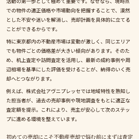
活動の第一歩として極めて重要です。なぜなら、現時点
不動産売却で悩む前にまずは査定の基本手
での物件の適正価格や市場動向を把握することで、漠然
順を解説
とした不安や迷いを解消し、売却計画を具体的に立てる
査定の流れを理解し不動産売却で悩む前に
ことができるからです。
準備開始
特に東京都内の不動産市場は変動が激しく、同じエリア
不動産売却で悩む前にまずは査定の種類と
でも物件ごとの価格差が大きい傾向があります。そのた
特徴
め、机上査定や訪問査定を活用し、最新の成約事例や周
売却前に知りたい査定の仕組みとポイント
辺相場を基準にした評価を受けることが、納得のいく売
解説
却へとつながります。
不動産売却で悩む前にまずは査定の比較方
例えば、株式会社アヴニプレッセでは地域特性を熟知し
法を紹介
た担当者が、過去の売却事例や現地調査をもとに適正な
東京都で不動産売却を成功に導く査定活用法
査定額を提示。これにより、売主が安心して次のステッ
不動産売却で悩む前にまずは査定の活用が
プに進める環境を整えています。
成功の鍵
東京都内で不動産売却を有利に進める査定
初めての売却にこそ不動産売却で悩む前にまずは査定