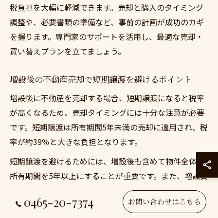
税負担を大幅に軽減できます。売却と購入のタイミング
調整や、必要書類の準備など、事前の計画が成功のカギ
を握ります。専門家のサポートを活用し、最適な売却・
買い替えプランを立てましょう。
増設後の不動産売却で短期譲渡を避けるポイント
増設後に不動産を売却する場合、短期譲渡になると税率
が高くなるため、売却タイミングには十分な注意が必要
です。短期譲渡は所有期間5年未満の売却に適用され、税
率が約39％と大きな負担となります。
短期譲渡を避けるためには、増設後も含めて物件全体の
所有期間を5年以上にすることが重要です。また、増設費
用を取得費に算入することで課税所得を抑えることがで
0465-20-7374
お問い合わせはこちら
きるため、費用の証憑類も必ず保管しておきましょう。