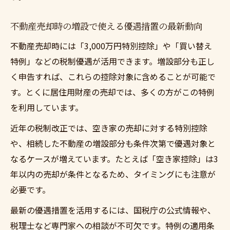
不動産売却の5年ルールと増設部分の関係性
不動産売却時の増設で使える優遇措置の最新動向
増設物件売却で注意したい5年ルールの落と
不動産売却時には「3,000万円特別控除」や「買い替え
し穴
特例」などの税制優遇が活用できます。増設部分も正し
不動産売却時に5年ルールをクリアする増設
く申告すれば、これらの控除対象に含めることが可能で
戦略
す。とくに居住用財産の売却では、多くの方がこの特例
買い替え特例と5年ルールを両立した売却計
を利用しています。
画
近年の税制改正では、空き家の売却に対する特別控除
増設後の不動産売却で短期譲渡を避けるポ
や、相続した不動産の増設部分も条件次第で優遇対象と
イント
なるケースが増えています。たとえば「空き家控除」は3
増設後の売却で使える買い替え特例の基礎
年以内の売却が条件となるため、タイミングにも注意が
不動産売却で増設部分も対象となる買い替
必要です。
え特例
最新の優遇措置を活用するには、国税庁の公式情報や、
買い替え特例が使える増設不動産売却の条
税理士など専門家への相談が不可欠です。特例の適用条