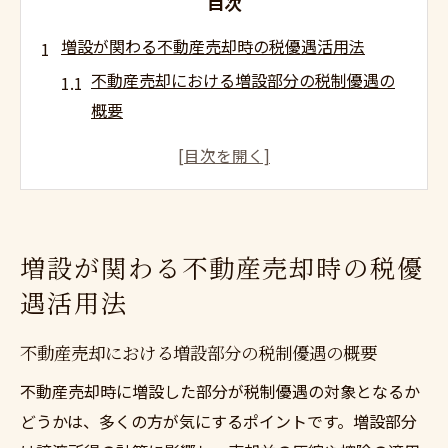
目次
増設が関わる不動産売却時の税優遇活用法
不動産売却における増設部分の税制優遇の
概要
増設時の費用が不動産売却税金に与える影
響
不動産売却時の増設で使える優遇措置の最
新動向
増設が関わる不動産売却時の税優
買い替え特例と不動産売却時の増設活用の
遇活用法
実例
不動産売却で増設部分の評価を高めるポイ
不動産売却における増設部分の税制優遇の概要
ント
不動産売却時に増設した部分が税制優遇の対象となるか
不動産売却で増設部分の控除を得る秘訣
どうかは、多くの方が気にするポイントです。増設部分
不動産売却で増設分の控除認定条件を整理