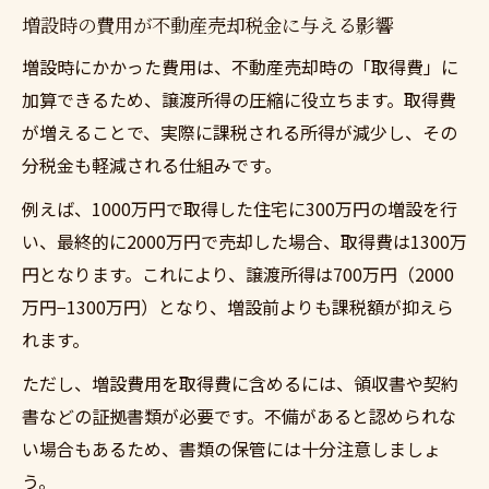
増設時の費用が不動産売却税金に与える影響
買い替え特例の利用と不動産売却の留意点
不動産売却時の増設部分評価と控除の相関
増設時にかかった費用は、不動産売却時の「取得費」に
性
加算できるため、譲渡所得の圧縮に役立ちます。取得費
が増えることで、実際に課税される所得が減少し、その
控除を最大限に生かす増設物件の売却術
分税金も軽減される仕組みです。
増設物件の不動産売却で控除を最大活用す
る方法
例えば、1000万円で取得した住宅に300万円の増設を行
不動産売却時の増設控除で損しないポイン
い、最終的に2000万円で売却した場合、取得費は1300万
ト
円となります。これにより、譲渡所得は700万円（2000
万円−1300万円）となり、増設前よりも課税額が抑えら
増設費用を正しく反映させた不動産売却戦
れます。
略
不動産売却で買い替え特例を有利に使うコ
ただし、増設費用を取得費に含めるには、領収書や契約
ツ
書などの証拠書類が必要です。不備があると認められな
い場合もあるため、書類の保管には十分注意しましょ
増設部分の控除申請で失敗しない事前準備
う。
5年ルール適用と増設の税金対策とは