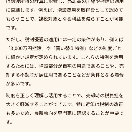
は譲渡所得の計算に影響し、売却益の圧縮や控除の適用
増設が控除対象となる不動産売却の具体的
に直結します。例えば、増設費用を取得費として認めて
事例
もらうことで、課税対象となる利益を減らすことが可能
不動産売却における増設費用の正しい申告
です。
方法
ただし、税制優遇の適用には一定の条件があり、例えば
買い替え特例と不動産売却時の控除活用術
「3,000万円控除」や「買い替え特例」などの制度ごと
不動産売却時に増設で見逃しがちな控除ポ
に細かい規定が定められています。これらの特例を活用
イント
するためには、増設部分が自宅の用途であることや、売
増設を伴う売却と税制上のポイント整理
却する不動産が居住用であることなどが条件となる場合
不動産売却における増設の税制上の基本知
が多いです。
識
制度を正しく理解し活用することで、売却時の税負担を
増設を反映した不動産売却時の課税計算方
大きく軽減することができます。特に近年は税制の改正
法
も多いため、最新動向を専門家に確認することが重要で
不動産売却で増設部分に適用される特例の
す。
整理