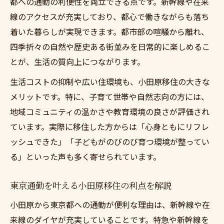
都への通勤の利便性を両立できる点です。新幹線や在来
紹介
線のアクセスが充実しており、都心で働きながらも落ち
利便性と快適な暮らしが叶う小田原移住の
着いた暮らしが実現できます。都市部の喧騒から離れ、
実感
四季折々の自然や歴史ある街並みを日常的に楽しめるこ
自然体験が身近な小田原移住の生活の質向
とが、生活の質向上につながります。
上例
生活コストの抑制や広い住環境も、小田原移住の大きな
仕事もプライベートも充実する小田原の魅
メリットです。特に、子育て世帯や自然志向の方には、
力
地域コミュニティの温かさや教育環境の良さが評価され
東京都通勤も快適な暮らし方を解説
ています。実際に移住した方からは「心身ともにリフレ
小田原に移住で生活の質を向上させ通勤も
ッシュできた」「子どもがのびのび育つ環境が整ってい
快適に
る」といった声も多く寄せられています。
新幹線通勤で実現する小田原移住の魅力
東京通勤を叶える小田原移住の利点を解説
通勤便利な小田原で叶う理想のワークライ
フ
小田原から東京都への通勤が便利な理由は、新幹線や在
来線のダイヤが充実していることです。特急や新幹線を
小田原移住者が語る東京都通勤の実際と工