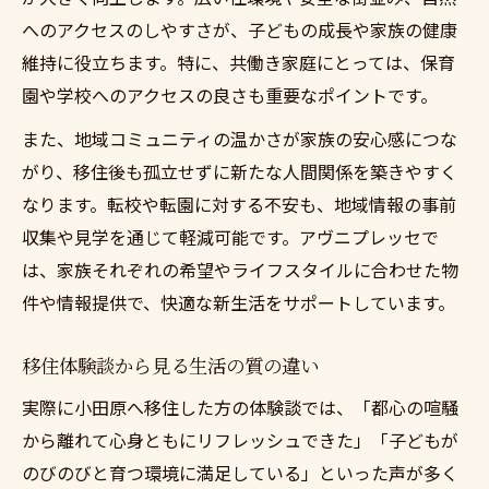
減
へのアクセスのしやすさが、子どもの成長や家族の健康
コミュニティ参加で生活の質向上を実感す
維持に役立ちます。特に、共働き家庭にとっては、保育
る方法
園や学校へのアクセスの良さも重要なポイントです。
移住支援制度を活用して不安を減らすコツ
また、地域コミュニティの温かさが家族の安心感につな
がり、移住後も孤立せずに新たな人間関係を築きやすく
なります。転校や転園に対する不安も、地域情報の事前
収集や見学を通じて軽減可能です。アヴニプレッセで
は、家族それぞれの希望やライフスタイルに合わせた物
件や情報提供で、快適な新生活をサポートしています。
移住体験談から見る生活の質の違い
実際に小田原へ移住した方の体験談では、「都心の喧騒
から離れて心身ともにリフレッシュできた」「子どもが
のびのびと育つ環境に満足している」といった声が多く