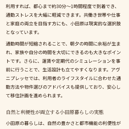
利用すれば、都心まで約30分〜1時間程度で到着でき、
夫
通勤ストレスを大幅に軽減できます。共働き世帯や仕事
通勤時間と生活の質向上を両立する方法
と家庭の両立を目指す方にも、小田原は現実的な選択肢
小田原で叶える家族の豊かな日常
となっています。
小田原に移住で生活の質を向上する家族の
通勤時間が短縮されることで、朝夕の時間に余裕が生ま
暮らし方
れ、家族や自分の時間を大切にできるのも大きなポイン
自然と共に過ごす小田原移住の充実した日
トです。さらに、運賃や定期代のシミュレーションを事
常
前に行うことで、生活設計も立てやすくなります。アヴ
子育て世帯が実感する小田原移住の生活の
ニプレッセでは、利用者のライフスタイルに合わせた通
質
勤方法や物件選びのアドバイスも提供しており、安心し
家族全員が安心できる小田原移住の住環境
て移住計画を進められます。
休日も楽しめる小田原移住の豊かなライフ
スタイル
自然と利便性が両立する小田原暮らしの実態
移住検討なら知っておきたいポイント集
小田原の暮らしは、自然の豊かさと都市機能の利便性が