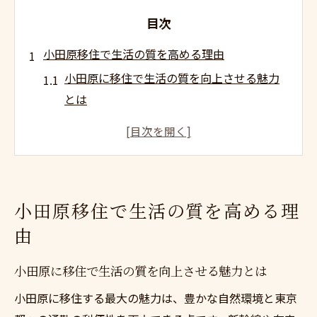
目次
小田原移住で生活の質を高める理由
小田原に移住で生活の質を向上させる魅力
とは
東京通勤を叶える小田原移住の利点を解説
自然と利便性が両立する小田原暮らしの実
態
小田原移住が家族にもたらす生活の質向上
小田原移住で生活の質を高める理
移住体験談から見る生活の質の違い
由
自然と利便性が融合する小田原の魅力
小田原に移住で生活の質を向上できる理由
小田原に移住で生活の質を向上させる魅力とは
とは
小田原に移住する最大の魅力は、豊かな自然環境と東京
自然と都市機能が共存する小田原の魅力を