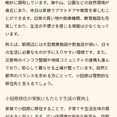
小田原に移住で生活の質を向上する準備ポ
絶妙に調和しています。海や山、公園などの自然環境が
イント
身近にあり、休日は家族でアウトドアや散策を楽しむこ
東京都通勤希望者向け小田原移住の注意点
とができます。日常の買い物や医療機関、教育施設も充
実しており、生活の不便さを感じる場面は少なくなって
移住検討時に押さえたい小田原の生活情報
います。
小田原移住で失敗しないための事前確認事
項
例えば、駅周辺には大型商業施設や飲食店が揃い、日々
家族で移住検討時に重要なチェックポイン
の生活に必要なものが手に入りやすい環境です。また、
ト
災害時のインフラ整備や地域コミュニティの連携も進ん
でおり、安心して暮らせる土壌が整っています。自然と
新しい生活へ踏み出す不安を減らす方法
都市のバランスを求める方にとって、小田原は理想的な
小田原に移住で生活の質を向上させる安心
移住先と言えるでしょう。
ステップ
移住前の不安解消に役立つ小田原生活の知
小田原移住が家族にもたらす生活の質向上
恵
家族で小田原に移住することで、子育てや生活全体の質
東京都通勤と小田原移住の両立で不安を軽
が大きく向上します。広い住環境や安全な街並み、自然