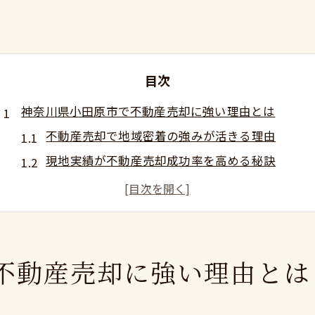
目次
神奈川県小田原市で不動産売却に強い理由とは
不動産売却で地域密着の強みが活きる理由
現地実績が不動産売却成功率を高める秘訣
不動産売却に役立つ市場動向のポイント解説
神奈川県小田原市で選ばれる不動産売却の価値
不動産売却で安心できるサポート体制の特徴
スピード査定で安心の不動産売却を実現する方法
不動産売却に強い理由とは
スピード査定が不動産売却を早める仕組み
不動産売却で失敗しない迅速対応の流れ