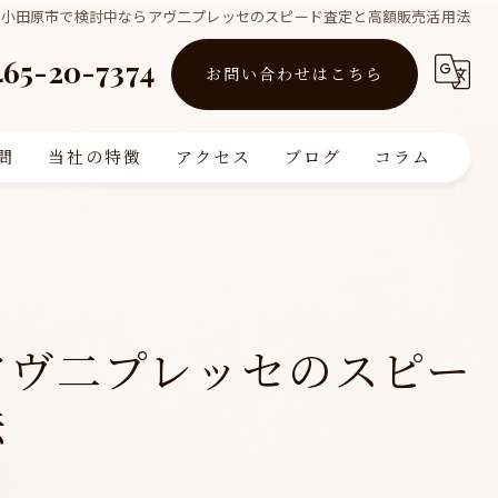
県小田原市で検討中ならアヴ二プレッセのスピード査定と高額販売活用法
465-20-7374
お問い合わせはこちら
問
当社の特徴
アクセス
ブログ
コラム
買取
販売
リフォーム
アヴ二プレッセのスピー
査定
法
注文住宅