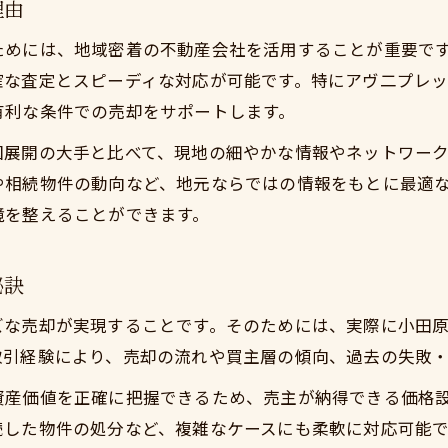
理由
査定依頼で不動産売却の不安を解消する方法
ためには、地域密着の不動産会社を活用することが重要で
不動産売却の成功は正確なスピード査定から
確な査定とスピーディな対応が可能です。特にアヴ二プレ
スピード査定で不動産売却を有利に進めるコツ
有利な条件での売却をサポートします。
高額売却を目指すなら知っておきたい重要ポイント
国展開の大手と比べて、現地の細やかな情報やネットワー
高額な不動産売却を叶える査定活用術
や相続物件の動向など、地元ならではの情報をもとに最適
不動産売却時の価格交渉ポイントを解説
境を整えることができます。
高額売却を実現するための準備と戦略
不動産売却で損しない売り出し時期の選び方
秘訣
高値で不動産売却を目指す情報収集の方法
ズな売却が実現することです。そのためには、実際に小田
不動産売却で得するための資産活用術とは
取引経験により、売却の流れや買主層の傾向、過去の失敗
不動産売却後に活きる資産活用の考え方
資産価値を正確に把握できるため、売主が納得できる価格
資産価値を高める不動産売却のポイント
続した物件の処分など、複雑なケースにも柔軟に対応可能
不動産売却の資金を有効に使う運用術