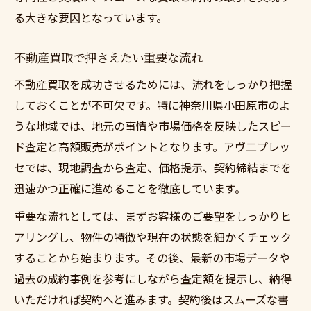
査定額アップのための物件アピール術
る大きな要因となっています。
不動産買取における価格交渉のポイント
適切な不動産買取価格を引き出す方法
不動産買取で押さえたい重要な流れ
不動産買取で後悔しない売却を目指す
不動産買取を成功させるためには、流れをしっかり把握
売却後まで安心できるサポート体制
しておくことが不可欠です。特に神奈川県小田原市のよ
不動産買取後の手続きも安心のサポート
うな地域では、地元の事情や市場価格を反映したスピー
売却後の相談に応じるサポート体制
ド査定と高額販売がポイントとなります。アヴ二プレッ
セでは、現地調査から査定、価格提示、契約締結までを
不動産買取後も続くきめ細やかな対応
迅速かつ正確に進めることを徹底しています。
売却後の税金や手続きもフォロー
不動産買取で得られるアフターサポート
重要な流れとしては、まずお客様のご要望をしっかりヒ
アリングし、物件の特徴や現在の状態を細かくチェック
することから始まります。その後、最新の市場データや
過去の成約事例を参考にしながら査定額を提示し、納得
いただければ契約へと進みます。契約後はスムーズな書