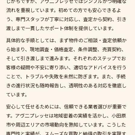
じがちですが、アヴ二プレッセではシンプルかつ明確な
不動産買取が地域で選ばれる理由
流れを重視しています。初めての方でも安心できるよ
小田原市で不動産買取を成功させるコツ
う、専門スタッフが丁寧に対応し、査定から契約、引き
不動産買取の信頼できる業者の見極め方
渡しまで一貫したサポート体制を提供しています。
地元密着の不動産買取サービスの特徴
具体的な手順としては、まず物件のご相談・査定依頼か
不動産買取で安心できるサポート体制
ら始まり、現地調査・価格査定、条件調整、売買契約、
アヴ二プレッセによる迅速な査定の魅力
そして引き渡しまで進みます。それぞれのステップでお
不動産買取で活きる迅速査定のメリット
客様の疑問や不安に寄り添い、適切なアドバイスを行う
アヴ二プレッセの査定サービスとは
ことで、トラブルや失敗を未然に防ぎます。また、手続
不動産買取で評価されるスピード対応
きの進行状況も随時報告し、透明性のある対応を徹底し
ています。
査定から買取までの時間短縮の工夫
不動産買取における正確な査定の重要性
安心して任せるためには、信頼できる業者選びが重要で
す。アヴ二プレッセは地域密着の実績を活かし、小田原
納得価格を叶える不動産買取の方法
市や周辺エリアの市場動向を熟知しています。こうした
不動産買取で納得価格を実現する秘訣
専門性と実績が、スムーズな買取と納得の取引を実現す