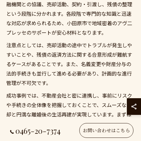
融機関との協議、売却活動、契約・引渡し、残債の整理
という段階に分かれます。各段階で専門的な知識と迅速
な対応が求められるため、小田原市で地域密着のアヴ二
プレッセのサポートが安心材料となります。
注意点としては、売却活動の途中でトラブルが発生しや
すいことや、残債の返済方法に関する合意形成が難航す
るケースがあることです。また、名義変更や財産分与の
法的手続きも並行して進める必要があり、計画的な進行
管理が不可欠です。
成功事例では、不動産会社と密に連携し、事前にリスク
や手続きの全体像を把握しておくことで、スムーズな売
却と円満な離婚後の生活再建が実現しています。まずは
専門家による無料査定や相談を活用し、安心できる選択
0465-20-7374
お問い合わせはこちら
を目指しましょう。