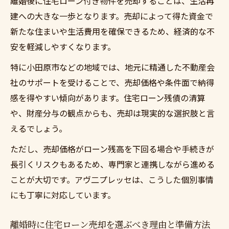
離婚後に住宅ローン付き物件を売却することは、生活再
住宅ローン売却後の資金計画と生活再建の
建への大きな一歩となります。売却によって得た資金で
進め方
新たな住まいや生活費用を確保できるため、経済的な不
離婚による住宅ローン売却で叶う安心の暮
安を軽減しやすくなります。
らし
特に小田原市などの地域では、地元に精通した不動産会
売却後の住宅ローン残債と生活設計のコツ
社のサポートを受けることで、売却価格や条件面で納得
離婚後の住宅ローン売却で備える生活再建
感を得やすい傾向があります。住宅ローン残債の清算
法
や、財産分与の観点からも、売却は現実的な選択肢と言
専門家が語る離婚と住宅ローン売却の注意点
えるでしょう。
離婚と住宅ローン売却における専門家の重
ただし、売却価格がローン残高を下回る場合や手続きが
要アドバイス
長引くリスクもあるため、専門家と連携しながら進める
住宅ローン売却時に離婚で見落としがちな
ことが大切です。アヴ二プレッセは、こうした個別事情
リスク
にも丁寧に対応しています。
離婚と住宅ローン売却で注意すべき法律的
ポイント
離婚時に住宅ローン売却を選ぶべき理由と準備方法