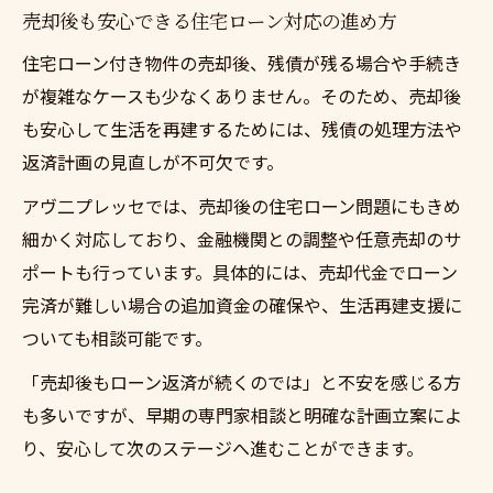
売却後も安心できる住宅ローン対応の進め方
離婚と住宅ローン任意売却の流れと注意点
解説
住宅ローン付き物件の売却後、残債が残る場合や手続き
失敗しない離婚時住宅ローン売却の進め方とは
が複雑なケースも少なくありません。そのため、売却後
も安心して生活を再建するためには、残債の処理方法や
離婚と住宅ローン売却を円滑に進めるため
返済計画の見直しが不可欠です。
の手順
住宅ローン売却の失敗例から学ぶ離婚時の
アヴ二プレッセでは、売却後の住宅ローン問題にもきめ
注意点
細かく対応しており、金融機関との調整や任意売却のサ
離婚時に住宅ローン売却で後悔しない方法
ポートも行っています。具体的には、売却代金でローン
とは
完済が難しい場合の追加資金の確保や、生活再建支援に
ついても相談可能です。
住宅ローン売却の進め方で離婚後の不安を
解消
「売却後もローン返済が続くのでは」と不安を感じる方
離婚と住宅ローン売却の成功に導く秘訣
も多いですが、早期の専門家相談と明確な計画立案によ
り、安心して次のステージへ進むことができます。