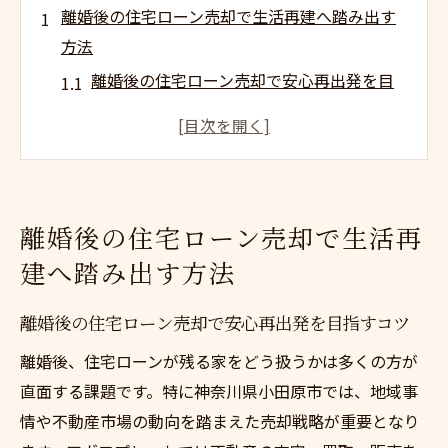
離婚後の住宅ローン売却で生活再建へ踏み出す
方法
離婚後の住宅ローン売却で安心再出発を目
指すコツ
住宅ローン売却が離婚後生活再建に与える
影響とは
離婚時に住宅ローン売却を選ぶべき理由と
離婚後の住宅ローン売却で生活再
準備方法
建へ踏み出す方法
売却後も安心できる住宅ローン対応の進め
方
離婚後の住宅ローン売却で安心再出発を目指すコツ
離婚と住宅ローン売却で資金確保を実現す
離婚後、住宅ローンが残る家をどう扱うかは多くの方が
る秘訣
直面する課題です。特に神奈川県小田原市では、地域事
住宅ローン問題を抱えた離婚時の売却戦略を解
情や不動産市場の動向を踏まえた売却戦略が重要となり
説