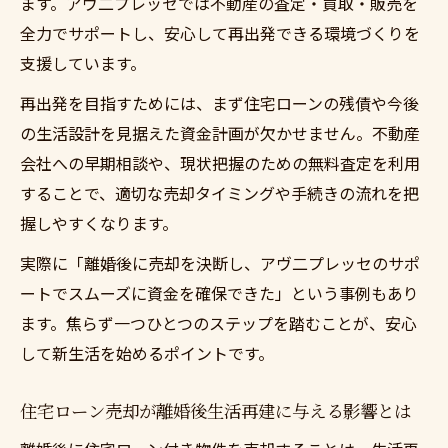
ます。アヴ二プレッセでは不動産の査定・買取・販売を
離婚時に直面する住宅ローン売却の課題と
全力でサポートし、安心して再出発できる環境づくりを
対策
支援しています。
住宅ローン売却を成功させる離婚時の戦略
再出発を目指すためには、まず住宅ローンの残債や今後
的ポイント
の生活設計を見据えた資金計画が欠かせません。不動産
離婚と住宅ローン問題を解決する売却ステ
会社への早期相談や、現状把握のための無料査定を利用
ップ
することで、適切な売却タイミングや手続きの流れを把
住宅ローン売却時の離婚財産分与への具体
握しやすくなります。
的配慮
実際に「離婚後に売却を決断し、アヴ二プレッセのサポ
離婚時における住宅ローン売却手続きの流
ートでスムーズに資金を確保できた」という事例もあり
れ
ます。焦らず一つひとつのステップを踏むことが、安心
売却を通じた離婚後の新たな生活設計のポイン
して新生活を始めるポイントです。
ト
離婚後の住宅ローン売却で実現する新生活
住宅ローン売却が離婚後生活再建に与える影響とは
設計術