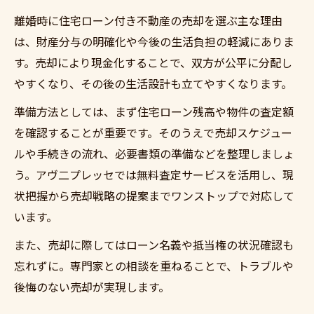
専門家視点で解説する住宅ローン売却の落
離婚時に住宅ローン付き不動産の売却を選ぶ主な理由
とし穴
は、財産分与の明確化や今後の生活負担の軽減にありま
離婚時の住宅ローン売却で失敗しない注意
す。売却により現金化することで、双方が公平に分配し
点
やすくなり、その後の生活設計も立てやすくなります。
任意売却による負担軽減で前向きに再出発する
準備方法としては、まず住宅ローン残高や物件の査定額
には
を確認することが重要です。そのうえで売却スケジュー
離婚後の住宅ローン任意売却で負担を減ら
ルや手続きの流れ、必要書類の準備などを整理しましょ
す秘訣
う。アヴ二プレッセでは無料査定サービスを活用し、現
任意売却で住宅ローン負担を軽減し新生活
状把握から売却戦略の提案までワンストップで対応して
へ
います。
離婚時に選ぶべき住宅ローン任意売却のポ
また、売却に際してはローン名義や抵当権の状況確認も
イント
忘れずに。専門家との相談を重ねることで、トラブルや
住宅ローン任意売却で離婚後の安心を実現
後悔のない売却が実現します。
する方法