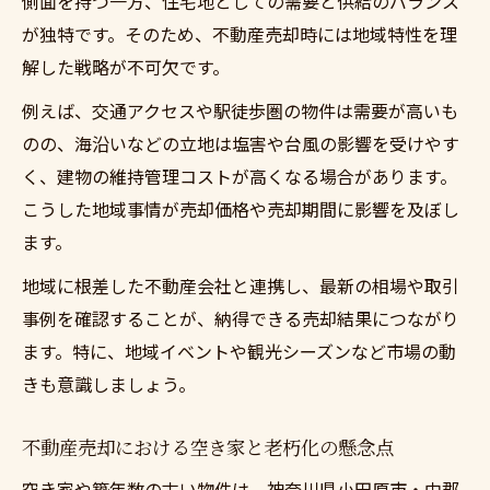
側面を持つ一方、住宅地としての需要と供給のバランス
は
が独特です。そのため、不動産売却時には地域特性を理
相続不動産売却の税務リスクを最小限に抑
解した戦略が不可欠です。
える方法
例えば、交通アクセスや駅徒歩圏の物件は需要が高いも
空き家売却を進める上で注意すべきリスクと対
のの、海沿いなどの立地は塩害や台風の影響を受けやす
策
く、建物の維持管理コストが高くなる場合があります。
空き家の不動産売却で増える管理リスクと
こうした地域事情が売却価格や売却期間に影響を及ぼし
は
ます。
不動産売却前に確認したい老朽化と法的課
地域に根差した不動産会社と連携し、最新の相場や取引
題
事例を確認することが、納得できる売却結果につながり
近隣トラブルを防ぐ空き家不動産売却の工
ます。特に、地域イベントや観光シーズンなど市場の動
夫
きも意識しましょう。
不動産売却で損しないためのリフォーム検
討法
不動産売却における空き家と老朽化の懸念点
空き家不動産売却に有利なタイミングと選
空き家や築年数の古い物件は、神奈川県小田原市・中郡