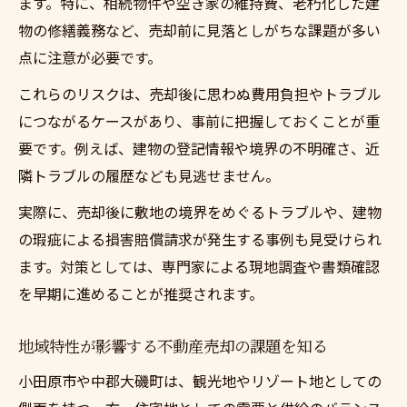
ます。特に、相続物件や空き家の維持費、老朽化した建
活用法
物の修繕義務など、売却前に見落としがちな課題が多い
市場動向から見る不動産売却成功のコツ
点に注意が必要です。
不動産売却相談で得られる安心のメリット
これらのリスクは、売却後に思わぬ費用負担やトラブル
現地特有の不動産売却事例から学ぶ注意点
につながるケースがあり、事前に把握しておくことが重
不動産売却までの流れと事前準備のポイン
要です。例えば、建物の登記情報や境界の不明確さ、近
ト
隣トラブルの履歴なども見逃せません。
相続した不動産の売却時に直面する主な課題
実際に、売却後に敷地の境界をめぐるトラブルや、建物
相続不動産売却で発生する手続きと注意事
の瑕疵による損害賠償請求が発生する事例も見受けられ
項
ます。対策としては、専門家による現地調査や書類確認
不動産売却に必要な書類と相続税対策を理
を早期に進めることが推奨されます。
解する
相続した空き家の不動産売却を進める際の
地域特性が影響する不動産売却の課題を知る
課題
小田原市や中郡大磯町は、観光地やリゾート地としての
不動産売却時の遺産分割トラブルを防ぐに