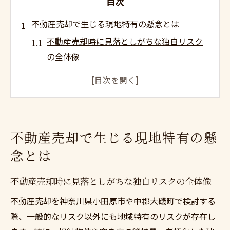
目次
不動産売却で生じる現地特有の懸念とは
不動産売却時に見落としがちな独自リスク
の全体像
地域特性が影響する不動産売却の課題を知
る
不動産売却における空き家と老朽化の懸念
点
不動産売却で生じる現地特有の懸
不動産売却で注意すべき立地や周辺環境の
念とは
要素
適正価格を左右する不動産売却の現地事情
不動産売却時に見落としがちな独自リスクの全体像
神奈川県小田原市や大磯町で不動産売却の不安
不動産売却を神奈川県小田原市や中郡大磯町で検討する
に強くなる
際、一般的なリスク以外にも地域特有のリスクが存在し
不動産売却の不安を軽減する現地サポート