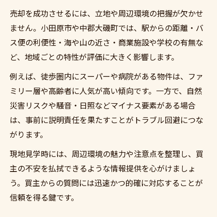
点
売却を成功させるには、立地や周辺環境の把握が欠かせ
不動産売却時に求められる修繕や清掃の範
ません。小田原市や中郡大磯町では、駅からの距離・バ
囲
ス便の利便性・海や山の近さ・商業施設や学校の有無な
老朽化物件でも高く売るための工夫と戦略
ど、地域ごとの特性が評価に大きく影響します。
不動産売却で人気の現地買取と仲介の比較
例えば、徒歩圏内にスーパーや病院がある物件は、ファ
ミリー層や高齢者に人気が高い傾向です。一方で、自然
災害リスクや騒音・日照などマイナス要素がある場合
は、事前に説明責任を果たすことがトラブル回避につな
がります。
現地見学時には、周辺環境の魅力や注意点を整理し、買
主の不安を払拭できるような情報提供を心がけましょ
う。買主からの質問には迅速かつ的確に対応することが
信頼を得る鍵です。