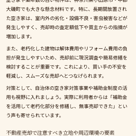
択肢
大磯町でも大きな懸念材料です。特に、長期間放置され
適正な売却価格を見極める基本ポイント
た空き家は、室内外の劣化・設備不良・害虫被害などが
発生しやすく、売却時の査定額低下や買主からの指摘が
不動産売却価格を左右する査定の基準を知
増加します。
る
地域相場を活用した不動産売却価格の決め
また、老朽化した建物は解体費用やリフォーム費用の負
方
担が発生しやすいため、売却前に現況調査や簡易修繕を
検討することが重要です。これにより、買い手の不安を
不動産売却で損をしないための情報収集法
軽減し、スムーズな売却へとつなげられます。
不動産会社選びが売却価格に与える影響
査定結果を比較して不動産売却価格を最適
対策として、自治体の空き家対策事業や補助金制度の活
化
用も視野に入れましょう。実際に利用者からは「補助金
を活用して老朽化部分を修繕し、無事売却できた」とい
老朽化物件を手放す際の賢い不動産売却方法
う声も寄せられています。
老朽化物件の不動産売却を成功させる準備
現状渡しでの不動産売却のメリットと注意
不動産売却で注意すべき立地や周辺環境の要素