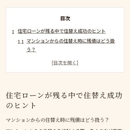
目次
住宅ローンが残る中で住替え成功のヒント
マンションからの住替え時に残債はどう扱
う？
住宅ローン残ったまま売却の注意点と対策
マンションからの住替えで損しない資金計
画
ローン途中でも住替えできる現実的な方法
住宅ローンが残る中で住替え成功
残債がある場合のマンションからの住替え
のヒント
成功体験談
マンションからの住替えで資産価値を最大化す
マンションからの住替え時に残債はどう扱う？
る方法