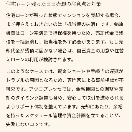
住宅ローン残ったまま売却の注意点と対策
えの条件
アヴニプレッセが提案する高額査定のポイ
住宅ローンが残った状態でマンションを売却する場合、
ント
まず押さえておきたいのは「抵当権の抹消」です。金融
機関はローン完済まで担保権を持つため、売却代金で残
住替え成功のために押さえるべき査定基準
債を一括返済し、抵当権を外す必要があります。もし売
マンションからの住替えと高額販売の実践
却代金が残債に届かない場合は、自己資金の用意や住替
ノウハウ
えローンの利用が検討されます。
住替え時に住宅ローン問題を乗り越えるポイン
このようなケースでは、資金ショートや手続きの遅延が
ト
トラブルの原因となるため、専門家による事前相談が不
マンションからの住替えでローン問題を解
可欠です。アヴニプレッセでは、金融機関との調整や売
決する方法
却のタイミング調整も含め、安心して取引を進められる
住宅ローン残債がある場合の住替え手順
ようサポート体制を整えています。売却にあたり、余裕
任意売却や住替えローン活用の最新事情
を持ったスケジュール管理や資金計画を立てることが、
金融機関への相談前に知るべき住替えの注
失敗しないコツです。
意点