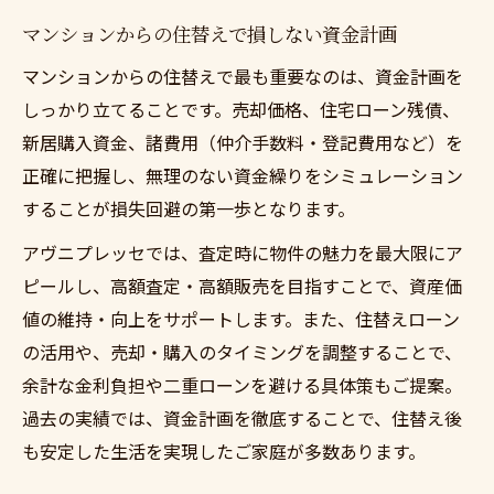
マンションからの住替えで資金調達を成功
マンションからの住替えで損しない資金計画
させるコツ
マンションからの住替えで最も重要なのは、資金計画を
売却から新生活まで住替えで押さえたい流れ
しっかり立てることです。売却価格、住宅ローン残債、
マンションからの住替えの流れをわかりや
新居購入資金、諸費用（仲介手数料・登記費用など）を
すく解説
正確に把握し、無理のない資金繰りをシミュレーション
売却スタートから新居入居までの段取り術
することが損失回避の第一歩となります。
住替え資金計画とタイミングの取り方
アヴニプレッセでは、査定時に物件の魅力を最大限にア
マンションからの住替え時の引き渡し手続
ピールし、高額査定・高額販売を目指すことで、資産価
き
値の維持・向上をサポートします。また、住替えローン
新生活準備も安心な住替えスケジュール管
の活用や、売却・購入のタイミングを調整することで、
理
余計な金利負担や二重ローンを避ける具体策もご提案。
過去の実績では、資金計画を徹底することで、住替え後
安心して住替えを進めるための大切な準備とは
も安定した生活を実現したご家庭が多数あります。
マンションからの住替え準備で失敗を防ぐ
ポイント