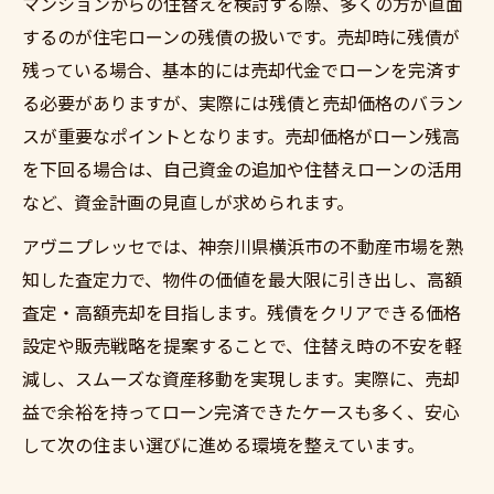
マンションからの住替えを検討する際、多くの方が直面
マンションからの住替えで資産価値を守る
するのが住宅ローンの残債の扱いです。売却時に残債が
コツ
残っている場合、基本的には売却代金でローンを完済す
高額売却を目指すマンションからの住替え
る必要がありますが、実際には残債と売却価格のバラン
戦略
スが重要なポイントとなります。売却価格がローン残高
査定額を引き上げる住替え時のチェックポ
を下回る場合は、自己資金の追加や住替えローンの活用
イント
など、資金計画の見直しが求められます。
資産価値を活かすマンションからの住替え
アヴニプレッセでは、神奈川県横浜市の不動産市場を熟
実践法
知した査定力で、物件の価値を最大限に引き出し、高額
マンションからの住替えで失敗しない事前
査定・高額売却を目指します。残債をクリアできる価格
準備
設定や販売戦略を提案することで、住替え時の不安を軽
高額査定を実現する住替え戦略を徹底解説
減し、スムーズな資産移動を実現します。実際に、売却
マンションからの住替えで高額査定を狙う
益で余裕を持ってローン完済できたケースも多く、安心
秘訣
して次の住まい選びに進める環境を整えています。
査定時に重視すべきマンションからの住替