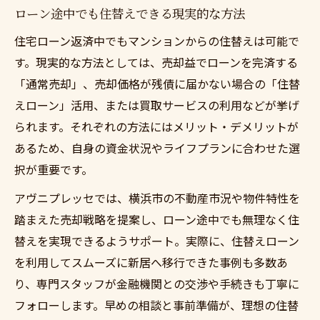
ローン途中でも住替えできる現実的な方法
必要書類と手続きを整理した住替え準備術
住宅ローン返済中でもマンションからの住替えは可能で
資金計画やローン相談で安心の住替え実現
す。現実的な方法としては、売却益でローンを完済する
へ
「通常売却」、売却価格が残債に届かない場合の「住替
住替え前に確認すべき法的・税務の基礎知
えローン」活用、または買取サービスの利用などが挙げ
識
られます。それぞれの方法にはメリット・デメリットが
マンションからの住替えで家族の希望を叶
あるため、自身の資金状況やライフプランに合わせた選
える準備法
択が重要です。
アヴニプレッセでは、横浜市の不動産市況や物件特性を
踏まえた売却戦略を提案し、ローン途中でも無理なく住
替えを実現できるようサポート。実際に、住替えローン
を利用してスムーズに新居へ移行できた事例も多数あ
り、専門スタッフが金融機関との交渉や手続きも丁寧に
フォローします。早めの相談と事前準備が、理想の住替