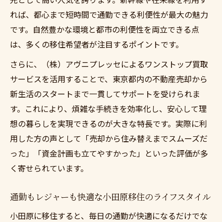
ようで叶える理想の暮らし
れば、都心まで短時間で通勤できる利便性が最大の魅力
自然豊かな環境で都心並みの利便性を手に
です。自然豊かな環境と都市の利便性を両立できる点
入れる方法
は、多くの移住希望者が注目するポイントです。
小田原移住で実感する自然と都市のバラン
さらに、（株）アヴニプレッセによるワンストップ買取
スの良さ
サービスを活用することで、東京都内の不動産売却から
家族にも嬉しい自然と都市の両立生活とは
新生活のスタートまで一貫してサポートを受けられま
東京までアクセスの良い小田原移住を考え
す。これにより、煩雑な手続きを効率化し、安心して理
ようとリモートワークの相性
想の暮らしを実現できるのが大きな特長です。実際に利
移住資金なら東京都内売却活用がポイント
用した方の声として「売却から住み替えまでスムーズだ
った」「資金計画も立てやすかった」といった評価が多
東京都内の不動産売却で東京までアクセス
く寄せられています。
の良い小田原移住を考えよう
小田原移住の資金計画には売却活用が不可
通勤もレジャーも快適な小田原移住のライフスタイル
欠
小田原に移住すると、毎日の通勤が快適になるだけでな
スムーズな資金確保で小田原移住を成功さ