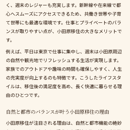
く、週末のレジャーも充実します。新幹線や在来線で都
せるコツ
心へスムーズにアクセスできるため、共働き世帯や子育
東京までアクセスの良い小田原移住を考え
て世帯にも最適な環境です。仕事とプライベートのバラ
ようと資金調達術
ンスが取りやすい点が、小田原移住の大きなメリットで
売却資金で理想の小田原移住を実現する方
す。
法
例えば、平日は東京で仕事に集中し、週末は小田原周辺
理想の生活実現にワンストップサービスを
の自然や観光地でリフレッシュする生活が実現します。
東京までアクセスの良い小田原に移住を考
家族でのアウトドアや趣味の時間も確保しやすく、人生
えようのワンストップ活用術
の充実度が向上するのも特徴です。こうしたライフスタ
ワンストップサービスで移住の不安を解消
イルは、移住後の満足度を高め、長く快適に暮らせる理
しよう
由のひとつです。
売却から買取まで小田原移住をスムーズに
進める方法
自然と都市のバランスが叶う小田原移住の理由
理想の小田原移住実現へワンストップの強
小田原移住が注目される理由は、自然と都市機能の絶妙
みを知る