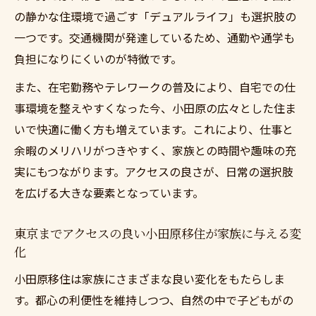
小田原から都心通勤を成功させる生活術
の静かな住環境で過ごす「デュアルライフ」も選択肢の
移住後の通勤事情と暮らしの変化に注目
一つです。交通機関が発達しているため、通勤や通学も
小田原移住で叶える理想のワークライフバ
負担になりにくいのが特徴です。
ランス
また、在宅勤務やテレワークの普及により、自宅での仕
東京までアクセスの良い小田原移住を考え
事環境を整えやすくなった今、小田原の広々とした住ま
ようと職住近接の工夫
いで快適に働く方も増えています。これにより、仕事と
余暇のメリハリがつきやすく、家族との時間や趣味の充
実にもつながります。アクセスの良さが、日常の選択肢
を広げる大きな要素となっています。
東京までアクセスの良い小田原移住が家族に与える変
化
小田原移住は家族にさまざまな良い変化をもたらしま
す。都心の利便性を維持しつつ、自然の中で子どもがの