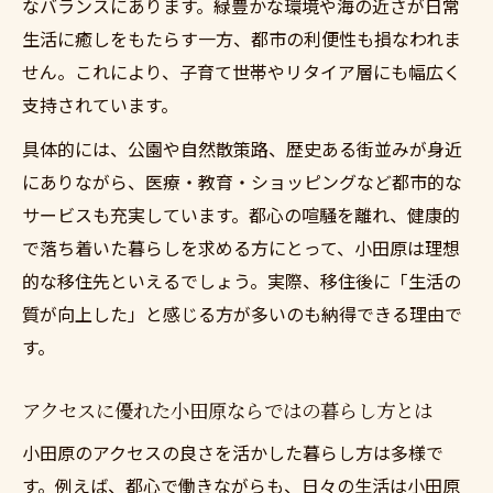
なバランスにあります。緑豊かな環境や海の近さが日常
小田原移住を支えるワンストップサービス
生活に癒しをもたらす一方、都市の利便性も損なわれま
の魅力
せん。これにより、子育て世帯やリタイア層にも幅広く
家族の未来を見据えた小田原移住準備法
支持されています。
東京までアクセスの良い小田原移住を考え
具体的には、公園や自然散策路、歴史ある街並みが身近
ようで家族の生活基盤を築く
にありながら、医療・教育・ショッピングなど都市的な
小田原移住準備で大切なポイントと段取り
サービスも充実しています。都心の喧騒を離れ、健康的
子育て世代に嬉しい小田原移住の準備法
で落ち着いた暮らしを求める方にとって、小田原は理想
東京までアクセスの良い小田原移住を考え
的な移住先といえるでしょう。実際、移住後に「生活の
ようと未来設計
質が向上した」と感じる方が多いのも納得できる理由で
す。
家族の安心を守る小田原移住のポイント
快適な通勤も叶う小田原移住成功の秘訣
アクセスに優れた小田原ならではの暮らし方とは
東京までアクセスの良い小田原移住を考え
小田原のアクセスの良さを活かした暮らし方は多様で
ようと快適通勤の実際
す。例えば、都心で働きながらも、日々の生活は小田原