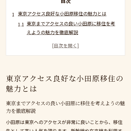
目次
東京アクセス良好な小田原移住の魅力とは
東京までアクセスの良い小田原に移住を考
えようの魅力を徹底解説
通勤もレジャーも快適な小田原移住のライ
フスタイル
自然と都市のバランスが叶う小田原移住の
理由
東京アクセス良好な小田原移住の
アクセスに優れた小田原ならではの暮らし
魅力とは
方とは
東京までアクセスの良い小田原移住が家族
東京までアクセスの良い小田原に移住を考えようの魅
に与える変化
力を徹底解説
自然と都市を両立する新しい暮らしへ
小田原は東京へのアクセスが非常に良いことから、移住
東京までアクセスの良い小田原移住を考え
先として高い人気を誇ります。新幹線や在来線を利用す