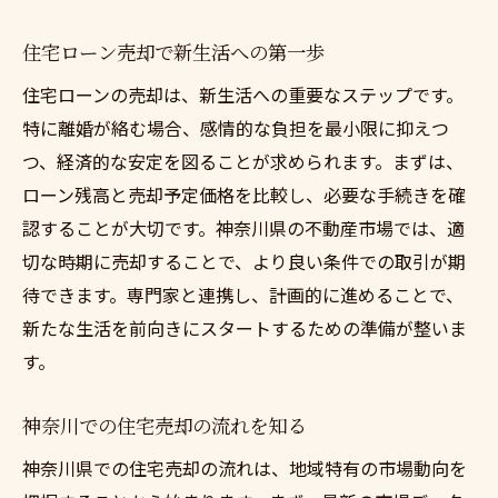
離婚後の新生活準備と住宅売却
新生活のための住宅売却ステップ
住宅ローン売却で新生活への第一歩
住宅売却で実現する新しい生活設計
住宅ローンの売却は、新生活への重要なステップです。
離婚後の生活を安定させる売却法
特に離婚が絡む場合、感情的な負担を最小限に抑えつ
つ、経済的な安定を図ることが求められます。まずは、
住宅売却後に向けた生活準備
ローン残高と売却予定価格を比較し、必要な手続きを確
新生活の基盤を築くための売却
認することが大切です。神奈川県の不動産市場では、適
売却を通じて新生活を円滑に始める
切な時期に売却することで、より良い条件での取引が期
神奈川県での住宅ローン問題解決法
待できます。専門家と連携し、計画的に進めることで、
神奈川県でのローン問題解決アプローチ
新たな生活を前向きにスタートするための準備が整いま
住宅ローン問題を迅速に解決する方法
す。
神奈川県の市場を活用した問題解決
神奈川での住宅売却の流れを知る
ローン問題の根本解決に向けたステップ
地域特性を踏まえたローン問題対策
神奈川県での住宅売却の流れは、地域特有の市場動向を