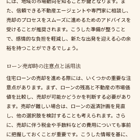
には、地域の市場動向を知ることが鍵となります。ま
売却を有利に進めるための準備
た、信頼できる不動産エージェントや専門家に相談し、
専門家のアドバイスで売却を効率化
売却のプロセスをスムーズに進めるためのアドバイスを
離婚時の住宅売却で気をつける点
受けることが推奨されます。こうした準備が整うこと
で、感情的な負担を軽減し、新たな出発を迎える心の余
売却成功のための心構えと行動
裕を持つことができるでしょう。
住宅売却を円滑に進めるコツ
住宅ローン売却で新生活を始める方法
ローン売却時の注意点と活用法
新生活に向けたローン売却の進め方
住宅ローンの売却を進める際には、いくつかの重要な注
住宅ローン売却後の生活設計法
意点があります。まず、ローンの残高と不動産の市場価
ローン売却で得られる新たなスタート
値を比較し、売却が可能かどうかを判断する必要があり
生活再建に向けた売却プロセス
ます。売却が難しい場合は、ローンの返済計画を見直
売却後の新生活準備のポイント
し、他の選択肢を検討することも考えられます。さら
住宅売却で理想の新生活を実現する
に、売却に伴う税金や手数料などの費用についても事前
に把握しておくことが重要です。こうした情報を基に、
神奈川での離婚と住宅ローンの対応策