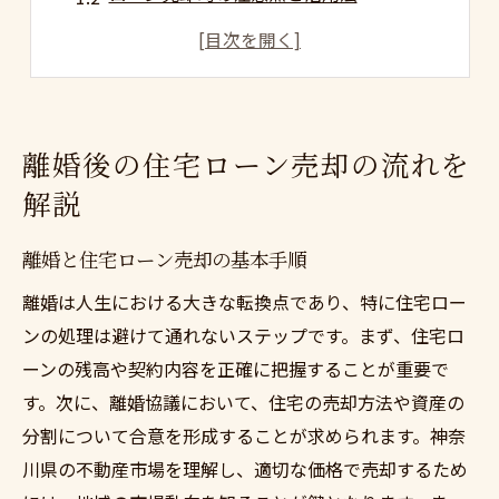
離婚後にスムーズな売却を目指す方法
住宅ローン売却で新生活への第一歩
神奈川での住宅売却の流れを知る
専門家の助言で売却の流れを最適化
離婚後の住宅ローン売却の流れを
神奈川での住宅ローン売却のポイント
解説
神奈川での売却成功の秘訣とは
住宅ローン売却で重視すべきポイント
離婚と住宅ローン売却の基本手順
地域の特性を活かした売却戦略
離婚は人生における大きな転換点であり、特に住宅ロー
神奈川の不動産市場を理解する
ンの処理は避けて通れないステップです。まず、住宅ロ
ーンの残高や契約内容を正確に把握することが重要で
ローン売却と地元市場の関係性
す。次に、離婚協議において、住宅の売却方法や資産の
住宅ローン売却時の地元情報活用法
分割について合意を形成することが求められます。神奈
離婚時の住宅売却を成功させる秘訣
川県の不動産市場を理解し、適切な価格で売却するため
成功する離婚後の住宅売却戦略