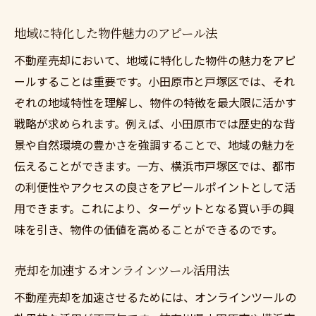
不動産売却を成功させる神奈川県の戦術
神奈川県での不動産売却を支える要素
地域に特化した物件魅力のアピール法
不動産売却を円滑に進めるためのアドバイス
不動産売却において、地域に特化した物件の魅力をアピ
円滑な不動産売却のための知識
ールすることは重要です。小田原市と戸塚区では、それ
不動産売却をスムーズにするプロの助言
ぞれの地域特性を理解し、物件の特徴を最大限に活かす
不動産売却で失敗しないための対策
戦略が求められます。例えば、小田原市では歴史的な背
景や自然環境の豊かさを強調することで、地域の魅力を
効率的な不動産売却のための準備法
伝えることができます。一方、横浜市戸塚区では、都市
不動産売却を成功に導く事前対策
の利便性やアクセスの良さをアピールポイントとして活
不動産売却におけるトラブル回避法
用できます。これにより、ターゲットとなる買い手の興
小田原市と戸塚区の不動産売却成功法
味を引き、物件の価値を高めることができるのです。
小田原市での不動産売却の成功ステップ
戸塚区での不動産売却の秘訣
売却を加速するオンラインツール活用法
地域に合わせた不動産売却の進め方
不動産売却を加速させるためには、オンラインツールの
成功事例から学ぶ不動産売却のコツ