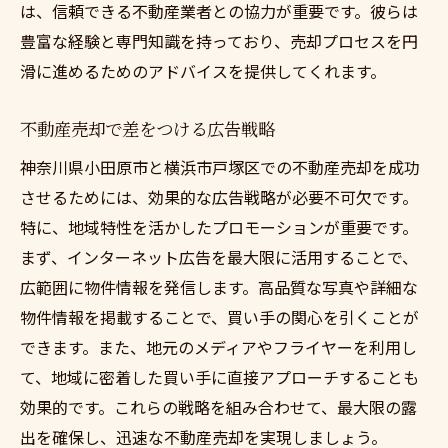
不動産売却で大切なプロの視点
は、信頼できる不動産業者との協力が重要です。彼らは
豊富な経験と専門知識を持っており、売却プロセスを円
地域に特化した不動産売却の重要ポイント
滑に進めるためのアドバイスを提供してくれます。
地域特性を活かした不動産売却
地域密着型の不動産売却戦略
不動産売却で差をつける広告戦略
地元市場での不動産売却のコツ
神奈川県小田原市と横浜市戸塚区での不動産売却を成功
地域特化の不動産売却成功事例
させるためには、効果的な広告戦略が必要不可欠です。
不動産売却で地域特性を武器にする方法
特に、地域特性を活かしたプロモーションが重要です。
地元の需要を視野に入れた売却計画
まず、インターネット広告を最大限に活用することで、
神奈川県での不動産売却のコツを紹介
広範囲に物件情報を発信します。高品質な写真や詳細な
不動産売却を成功に導く神奈川県の秘訣
物件情報を掲載することで、買い手の関心を引くことが
できます。また、地元のメディアやフライヤーを利用し
神奈川県での不動産売却成功事例紹介
て、地域に密着した買い手に直接アプローチすることも
売却をスムーズにする神奈川県の特性
効果的です。これらの戦略を組み合わせて、最大限の露
神奈川県の不動産売却の重要なポイント
出を確保し、迅速な不動産売却を実現しましょう。