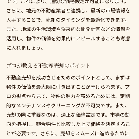
です。これにより、適切な価格設定が可能になります。
職人技で進める神奈川県の不動産売却
さらに、地元の不動産業者と連携し、最新の市場情報を
職人技が光る不動産売却の秘訣
入手することで、売却のタイミングを最適化できます。
不動産売却成功への職人技活用方法
また、地域の生活環境や将来的な開発計画などの情報を
専門家に学ぶ不動産売却の知恵
活用し、物件の価値を効果的にアピールすることも考慮
職人技で物件の価値を最大化する方法
に入れましょう。
不動産売却のプロ技術を実践するメリット
プロが教える不動産売却のポイント
職人技で不動産売却を一段と高める
不動産売却を成功させるためのポイントとして、まずは
不動産売却を成功させるプロの技術
物件の価値を最大限に引き出すことが挙げられます。プ
不動産売却を成功に導く技術
ロの視点から見て、物件の魅力を高めるためには、定期
プロが教える不動産売却の裏技
的なメンテナンスやクリーニングが不可欠です。また、
効率的な不動産売却のステップ解説
売却の際に重要なのは、適正な価格設定です。市場の動
専門家が語る不動産売却の最新技術
向を把握し、競合物件と比較した上で価格を決定するこ
プロの技術で不動産売却を強化する
とが必要です。さらに、売却をスムーズに進めるために