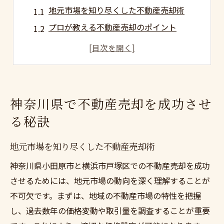
地元市場を知り尽くした不動産売却術
プロが教える不動産売却のポイント
不動産売却で差をつける広告戦略
地域に特化した物件魅力のアピール法
売却を加速するオンラインツール活用法
不動産売却を成功に導く交渉テクニック
神奈川県で不動産売却を成功させ
小田原市戸塚区での不動産売却ガイド
る秘訣
成功する不動産売却のプロセスとは
小田原市での不動産売却成功事例
地元市場を知り尽くした不動産売却術
戸塚区での不動産売却の注意点
神奈川県小田原市と横浜市戸塚区での不動産売却を成功
地域密着型の不動産売却サポート
させるためには、地元市場の動向を深く理解することが
不可欠です。まずは、地域の不動産市場の特性を把握
不動産売却のタイミングを見極める
し、過去数年の価格変動や取引量を調査することが重要
地元市場に強い不動産売却業者の選び方