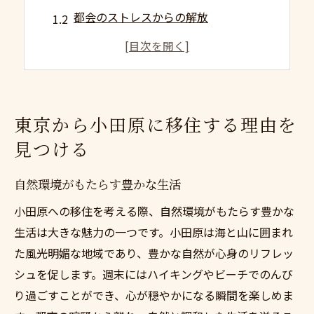
都会のストレスからの解放
小田原の歴史と文化を楽しむ
交通アクセスの利便性
地元コミュニティへの参加
移住仲間との新たなネットワーク
東京から小田原に移住する理由を
小田原移住で理想のライフスタイルを描く
見つける
ライフスタイルのビジョンを明確にする
日常生活のシミュレーション
自然環境がもたらす豊かな生活
趣味や活動の選択肢を広げる
小田原への移住を考える際、自然環境がもたらす豊かな
健康的な生活リズムの確立
生活は大きな魅力の一つです。小田原は海と山に囲まれ
た風光明媚な地域であり、豊かな自然が心身のリフレッ
家族と過ごす時間の充実
シュを促します。週末にはハイキングやビーチでのんび
自然との共存を楽しむ
り過ごすことができ、心が穏やかになる瞬間を楽しめま
小田原の不動産市場を徹底調査する