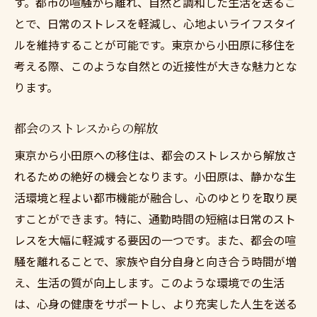
す。都市の喧騒から離れ、自然と調和した生活を送るこ
市場のトレンドを理解する
とで、日常のストレスを軽減し、心地よいライフスタイ
価格帯とエリアを比較する
ルを維持することが可能です。東京から小田原に移住を
不動産エージェントとの連携
考える際、このような自然との近接性が大きな魅力とな
購入と賃貸のメリットを検討
ります。
物件視察で実際の雰囲気を確認
都会のストレスからの解放
契約時の注意点を押さえる
東京から小田原への移住は、都会のストレスから解放さ
ストレスフリーな物件選びのポイント
れるための絶好の機会となります。小田原は、静かな生
自分のニーズに合った物件を選ぶ
活環境と程よい都市機能が融合し、心のゆとりを取り戻
長期的視点での選択
すことができます。特に、通勤時間の短縮は日常のスト
隠れたコストを見逃さない
レスを大幅に軽減する要因の一つです。また、都会の喧
地域の安全性を確認する
騒を離れることで、家族や自分自身と向き合う時間が増
将来の価値を考える
え、生活の質が向上します。このような環境での生活
専門家の意見を求める
は、心身の健康をサポートし、より充実した人生を送る