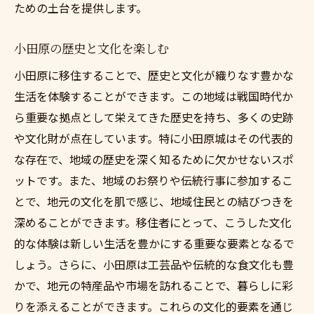
ための土台を提供します。
移住計画成功のための具体的ステップ
移住のスケジュールを作成
小田原の歴史と文化を楽しむ
必要な手続きを確認
小田原に移住することで、歴史と文化が織りなす豊かな
引越し業者の選定
生活を体験することができます。この地域は戦国時代か
新生活に向けた準備
ら重要な拠点として栄えてきた歴史を持ち、多くの史跡
家族や友人との調整
や文化財が点在しています。特に小田原城はその代表的
移住後のサポート体制を整える
な存在で、地域の歴史を深く知るために欠かせないスポ
売却と新居選びを一貫したサポートで
ットです。また、地域のお祭りや伝統行事に参加するこ
古い住まいの売却戦略
とで、地元の文化を肌で感じ、地域住民との結びつきを
深めることができます。移住者にとって、こうした文化
新居購入のタイミングを計る
的な体験は新しい生活を豊かにする重要な要素となるで
エージェントとの連携強化
しょう。さらに、小田原は工芸品や伝統的な食文化も豊
ローン手続きのサポート
かで、地元の特産品や市場を訪れることで、暮らしに彩
売買契約の流れを理解
りを添えることができます。これらの文化的要素を通じ