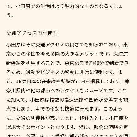
アフターサービスを活用
て、小田原での生活はより魅力的なものとなるでしょ
費用を抑えた住替えのコツを知る
う。
引越し費用を最小限にする方法
交通アクセスの利便性
補助金や助成金の活用
リフォームと新築の比較
小田原はその交通アクセスの良さでも知られており、東
京からの移住を考える際の大きなメリットです。東海道
中古物件の魅力を見つける
新幹線を利用することで、東京駅まで約40分で到着でき
不動産価格交渉のテクニック
るため、通勤やビジネスの移動に非常に便利です。ま
保険と税金の管理
た、JR東日本の在来線や私鉄が市内を網羅しており、神
小田原での新生活を楽しむためのヒント
奈川県内や他の都市へのアクセスもスムーズです。これ
地域のイベントに参加する
に加えて、小田原は複数の高速道路や国道が交差する地
地元の美味しい食事を堪能
点でもあり、車での移動も快適に行えます。このよう
周辺の観光スポットを探索
に、交通の利便性が高いことは、移住先として小田原を
新しい趣味を始める
選ぶ大きなポイントとなります。特に、都会の喧騒を避
けつつ、必要に応じて手軽に都市部へアクセスできる環
健康的な生活習慣を見直す