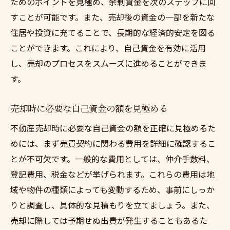
ためのポイントを見極め、余剰資金を次のステップに回
自己資金を守るためのプロフェッショナル
すことが可能です。また、売却後の資金の一部を新たな
な視点
住居や投資に充てることで、長期的な経済的安定を図る
不動産売却成功への第一歩は諸経費と税金制度
ことができます。これにより、自己資金を有効に活用
の把握から
し、売却のプロセスをスムーズに進めることができま
売却に伴う諸経費の内訳
す。
知っておくべき税金制度の基礎
諸経費を見逃さないためのチェックリスト
売却時に必要な自己資金の額を見極める
税金制度を活用した節約法
不動産売却時に必要な自己資金の額を正確に見極めるた
売却に伴う費用を正確に把握する方法
めには、まず売買契約に関わる費用を詳細に確認するこ
税金と諸経費で失敗しないための対策
とが不可欠です。一般的な費用としては、仲介手数料、
登記費用、税金などが挙げられます。これらの費用は地
賢く不動産売却を進めるための資金計画の立て
域や物件の種類によっても変動するため、事前にしっか
方
りと調査し、具体的な見積もりを立てましょう。また、
資金計画の重要性とその立て方
売却に際しては予期せぬ出費が発生することもあるた
不動産売却を見据えた資金計画のポイント