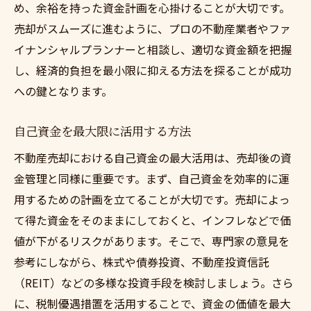
め、余裕を持った資金計画を心掛けることが大切です。
計画的に資金を運用する方法
売却がスムーズに進むように、プロの不動産業者やファ
資金計画を立てる際の注意点
イナンシャルプランナーと相談し、適切な資金額を把握
効率的な資金計画の作成手順
し、経済的負担を最小限に抑える方法を探ることが成功
資金計画が不動産売却に与える影響
への鍵となります。
不動産売却時に避けたい予期せぬ経済的負担の
自己資金を最大限に活用する方法
回避法
予期せぬ負担を避けるための準備
不動産売却における自己資金の最大活用は、売却後の資
金管理と同様に重要です。まず、自己資金を効率的に運
経済的負担を最小限に抑える方法
用するための計画を立てることが大切です。売却によっ
不動産売却で直面する可能性のあるリスク
て得た資金をそのままにしておくと、インフレなどで価
経済的負担を回避するための戦略
値が下がるリスクがあります。そこで、専門家の意見を
不測の事態に備えるためのステップ
参考にしながら、株式や債券投資、不動産投資信託
売却時の不安を和らげる資金計画
（REIT）などの多様な投資手段を検討しましょう。さら
自己資金で始める不動産売却のステップバイス
に、税制優遇措置を活用することで、資金の価値を最大