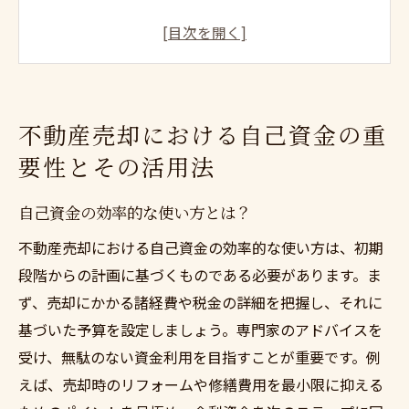
売却時に必要な自己資金の額を見極める
自己資金を最大限に活用する方法
不動産売却と自己資金の関係
自己資金が不動産売却にもたらす影響
不動産売却における自己資金の重
自己資金で売却を成功させるためのポイン
要性とその活用法
ト
専門家が教える不動産売却の計画術と自己資金
自己資金の効率的な使い方とは？
管理
不動産売却における自己資金の効率的な使い方は、初期
専門家のアドバイスが必要な理由
段階からの計画に基づくものである必要があります。ま
自己資金管理の基礎知識
ず、売却にかかる諸経費や税金の詳細を把握し、それに
不動産売却計画の立て方
基づいた予算を設定しましょう。専門家のアドバイスを
自己資金管理における落とし穴
受け、無駄のない資金利用を目指すことが重要です。例
えば、売却時のリフォームや修繕費用を最小限に抑える
専門家と共に進める売却計画