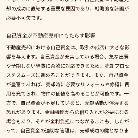
専門家のアドバイスで資金計画を強化
却の成功に直結する重要な要因であり、戦略的な計画が
意見を取り入れることで得られる長期的な
必要不可欠です。
成果
資金計画をスムーズに進めるための不動産売却
自己資金が不動産売却にもたらす影響
攻略法
不動産売却における自己資金は、取引の成否に大きな影
スムーズな資金計画のための基本戦略
響を与えます。自己資金が充実している場合、急な出費
不動産売却を成功に導く計画の具体例
や予期しない経費に柔軟に対応できるため、売却プロセ
攻略法で資金計画を強固にする方法
スをスムーズに進めることができます。また、自己資金
成功を導くための不動産売却のヒント
が豊富であれば、売却時に必要なリフォームや修繕に費
資金計画を円滑に進めるためのコツ
用を充てられ、物件の価値を高めることが可能です。一
方で、自己資金が不足していると、売却活動が停滞する
不動産売却を効率よく進めるための実践法
恐れがあります。金融機関からの借り入れが必要になる
場合もあり、それが金利負担につながることも。したが
って、自己資金の適切な管理は、売却成功の鍵となりま