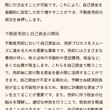
テップガイド
限に引き出すことが可能です。これにより、自己資金を
売却準備のステップと自己資金の使い方
長期的に安定した形で増やすことができ、不動産売却の
成功を後押しします。
自己資金を効率よく活用するプロセス
不動産売却の全体像を掴むステップ
不動産売却と自己資金の関係
自己資金で始める不動産売却の流れ
不動産売却において自己資金は、売却プロセスをスムー
成功への道筋を描く具体的な手順
ズに進めるための重要な要素です。売却にはさまざまな
自己資金を元にした売却計画の立案
費用が伴い、例えば仲介手数料や登記費用、税金など、
不動産売却に役立つ専門家の意見を取り入れる
多くの出費が発生します。これらを自己資金で賄うこと
メリット
で、売却後に受け取る資金を最大限に活用することがで
専門家の意見がもたらす安心感
きます。自己資金が不足する場合は、予期せぬ経済的負
売却計画に専門家の知見を活用する
担が生じる可能性があるため、事前に計画的な資金プラ
専門家に相談することで得られる利点
ンを立てることが重要です。また、売却に伴う税金の仕
組みを理解し、適切な申告を行うことで、税負担を軽減
不動産売却成功の鍵は専門家の意見にあり
することができます。このように、自己資金は不動産売