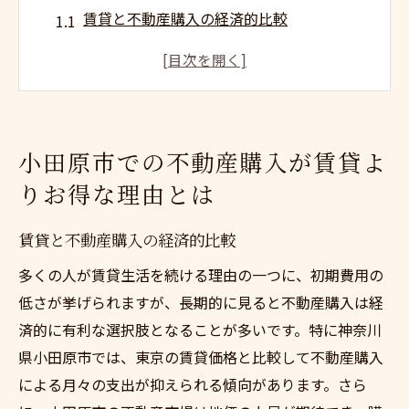
賃貸と不動産購入の経済的比較
小田原市における不動産価値の上昇傾向
税制面での不動産購入のメリット
ライフスタイルの変化に対応する不動産の
魅力
小田原市での不動産購入が賃貸よ
長期的な資産形成を考慮した不動産購入の
りお得な理由とは
利点
家族構成に応じた最適な居住環境の選択
賃貸と不動産購入の経済的比較
理想の住環境を実現する小田原市での不動産購
多くの人が賃貸生活を続ける理由の一つに、初期費用の
入ガイド
低さが挙げられますが、長期的に見ると不動産購入は経
住環境の要件をリストアップする
済的に有利な選択肢となることが多いです。特に神奈川
小田原市の暮らしのメリットとデメリット
県小田原市では、東京の賃貸価格と比較して不動産購入
地域の生活基盤とアクセスの確認
による月々の支出が抑えられる傾向があります。さら