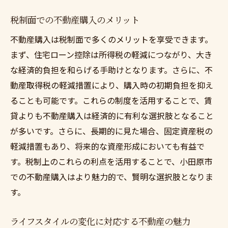
資産価値が向上しやすい地域の特徴
税制面での不動産購入のメリット
投資観点から見た不動産の優位性
不動産購入は税制面で多くのメリットを享受できます。
市場動向に基づいた物件選びの戦略
まず、住宅ローン控除は所得税の軽減につながり、大き
地価上昇が見込まれるエリアの特定
な経済的負担を和らげる手助けとなります。さらに、不
リノベーションによる資産価値の向上
動産取得税の軽減措置により、購入時の初期負担を抑え
不動産購入後の資産管理方法
ることも可能です。これらの制度を活用することで、賃
小田原市の豊かな自然と広い居住スペースを活
貸よりも不動産購入は経済的に有利な選択肢となること
かした住まいづくり
が多いです。さらに、長期的に見た場合、固定資産税の
自然と共生する住宅設計の工夫
軽減措置もあり、将来的な資産形成においても有益で
す。税制上のこれらの利点を活用することで、小田原市
広い敷地を活用したガーデニングの楽しみ
での不動産購入はより魅力的で、賢明な選択肢となりま
ペットと快適に過ごせる住環境作り
す。
リモートワークに最適な空間の確保
家族の成長に合わせた住まいの柔軟性
ライフスタイルの変化に対応する不動産の魅力