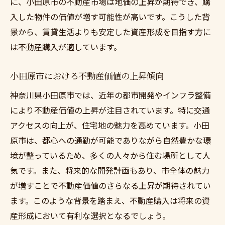
自然環境を活かした住まいの設計
に、小田原市の不動産市場は地価の上昇が期待でき、購
入した物件の価値が増す可能性が高いです。こうした背
将来の住環境を見据えた購入のポイント
景から、賃貸生活よりも安定した資産形成を目指す方に
小田原市での住まい探しの基本ステップ
は不動産購入が適しています。
地元の不動産業者と共に進める小田原市での物
件探し
小田原市における不動産価値の上昇傾向
信頼できる不動産業者の選び方
神奈川県小田原市では、近年の都市開発やインフラ整備
地元専門家から得られる物件情報の活用
により不動産価値の上昇が注目されています。特に交通
不動産業者との効果的なコミュニケーショ
アクセスの向上が、住宅地の魅力を高めています。小田
ン法
原市は、都心への通勤が可能でありながら自然豊かな環
物件見学時のチェックポイント
境が整っているため、多くの人々から住む場所として人
契約時に注意すべき法律事項
気です。また、将来的な開発計画もあり、市全体の魅力
アフターサポートの重要性
が増すことで不動産価値のさらなる上昇が期待されてい
ます。このような背景を踏まえ、不動産購入は将来の資
将来の資産価値を見据えた小田原市での不動産
産形成において有利な選択となるでしょう。
購入の魅力