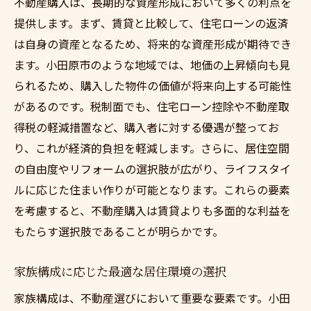
不動産購入は、長期的な資産形成において多くの利点を
予算内での物件選定のコツ
提供します。まず、賃貸と比較して、住宅ローンの返済
購入後のランニングコストの見積もり
は自身の資産となるため、将来的な資産形成が期待でき
予算を抑えつつ理想を実現する方法
ます。小田原市のような地域では、地価の上昇傾向も見
られるため、購入した物件の価値が将来向上する可能性
節約しながら理想の住まいを手に入れる工
があるのです。税制面でも、住宅ローン控除や不動産取
夫
得税の軽減措置など、購入者に対する優遇が整ってお
地価上昇を見越した小田原市での価値ある不動
り、これが経済的負担を軽減します。さらに、居住空間
産投資
の自由度やリフォームの選択肢が広がり、ライフスタイ
不動産投資の基本知識
ルに応じた住まい作りが可能となります。これらの要素
地価上昇エリアの見極め方
を考慮すると、不動産購入は賃貸よりも多面的な利益を
ローリスクで始める不動産投資のポイント
もたらす選択肢であることが明らかです。
安全な投資先としての小田原市の魅力
長期的な資産形成を目指す投資戦略
家族構成に応じた最適な居住環境の選択
専門家の意見を活かした投資計画
家族構成は、不動産選びにおいて重要な要素です。小田