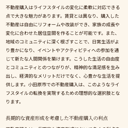
コミュニティとの繋がりを意識した生活
不動産購入はライフスタイルの変化に柔軟に対応できる
賃貸生活からの脱却！小田原市で不動産を選ぶ
点で大きな魅力があります。賃貸とは異なり、購入した
ポイント
不動産は自由にリフォームや改装ができ、家族の成長や
賃貸と不動産購入の心理的な違い
変化に合わせた居住空間を作ることが可能です。また、
購入前に考慮すべき経済的な要因
地域のコミュニティに深く根ざすことで、日常生活がよ
小田原市特有の住環境の魅力
り豊かになり、イベントやアクティビティへの参加を通
じて新たな人間関係を築けます。こうした生活の自由度
賃貸から不動産購入への移行ステップ
とコミュニティとのつながりが、精神的な満足感を生み
購入後の生活を豊かにするためのヒント
出し、経済的なメリットだけでなく、心豊かな生活を提
不動産購入における家族の意見の取り入れ
供します。小田原市での不動産購入は、このようなライ
方
フスタイルの転換を実現するための理想的な選択肢とな
予算設定から始める小田原市での理想の住まい
ります。
探し
購入予算の基本的な考え方
長期的な資産形成を考慮した不動産購入の利点
ローン計画の立て方と注意点