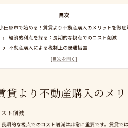
目次
小田原市で始める！賃貸より不動産購入のメリットを徹底
経済的利点を探る：長期的な視点でのコスト削減
不動産購入による税制上の優遇措置
長期の安心感：賃貸より安定した住環境
小田原市での不動産購入がもたらす資産価値
地域密着型の安心サポート体制
賃貸より広がるライフスタイルの可能性
賃貸より不動産購入のメリ
経済的に有利！賃貸と不動産購入の比較で分かる真実
賃貸と購入の初期費用を比較する
コスト削減
賃貸契約更新と不動産維持費用の違い
、長期的な視点でのコスト削減は非常に重要です。賃貸で
住宅ローンを利用した資産形成のメリット