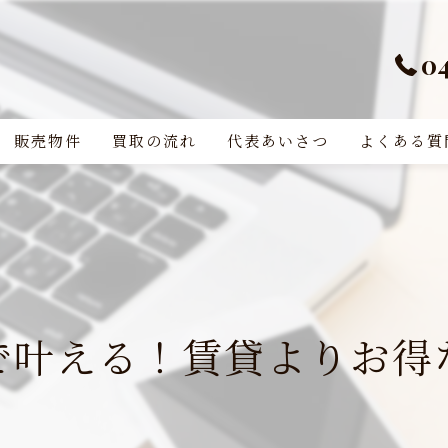
0
販売物件
買取の流れ
代表あいさつ
よくある質
で叶える！賃貸よりお得