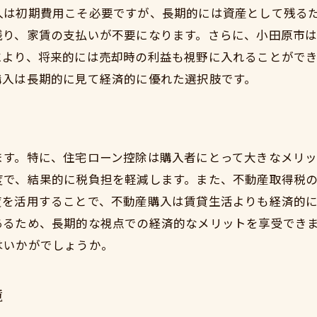
入は初期費用こそ必要ですが、長期的には資産として残る
賃貸では得られない所有感と安心感
残り、家賃の支払いが不要になります。さらに、小田原市
長期間でのコストパフォーマンスを考える
により、将来的には売却時の利益も視野に入れることがで
賃貸と購入、経済的自由への第一歩
購入は長期的に見て経済的に優れた選択肢です。
小田原市の魅力が後押しする不動産購入の新時代
自然と都市が共存する小田原市の特性
教育環境と子育て支援制度の充実
ます。特に、住宅ローン控除は購入者にとって大きなメリッ
地域経済の成長が示す将来性
度で、結果的に税負担を軽減します。また、不動産取得税
小田原市の交通アクセスと便利な生活
度を活用することで、不動産購入は賃貸生活よりも経済的
地域コミュニティへの参加で得られる豊かな生活
あるため、長期的な視点での経済的なメリットを享受でき
はいかがでしょうか。
小田原市独自の文化と暮らす魅力
資産形成の視点から見る賢い不動産購入の秘訣
境
不動産市場の動向を見極めるポイント