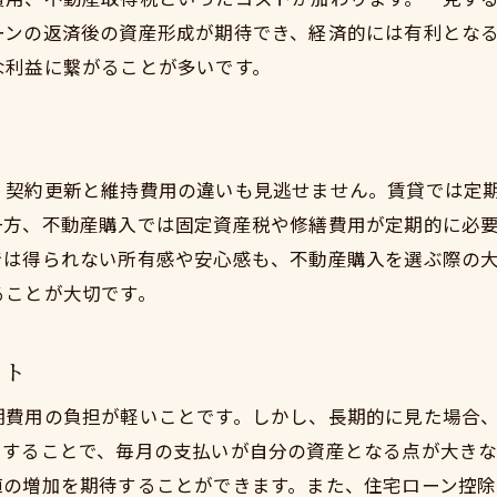
小田原市で見つける理想の住まいと資産形成の可能性
ーンの返済後の資産形成が期待でき、経済的には有利とな
理想の住まいを見つけるためのチェックポイント
な利益に繋がることが多いです。
資産形成に役立つ物件の選び方
地域密着型の不動産会社の活用
小田原市での理想のライフスタイルを追求
、契約更新と維持費用の違いも見逃せません。賃貸では定
不動産購入で実現する夢の暮らし
一方、不動産購入では固定資産税や修繕費用が定期的に必
長期的な資産形成計画の立て方
では得られない所有感や安心感も、不動産購入を選ぶ際の
ることが大切です。
ット
期費用の負担が軽いことです。しかし、長期的に見た場合
用することで、毎月の支払いが自分の資産となる点が大きな
値の増加を期待することができます。また、住宅ローン控