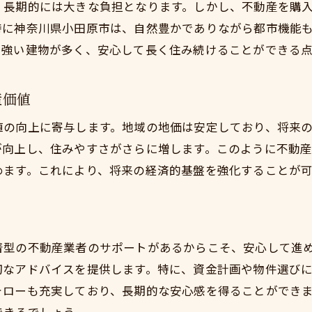
将来の売却計画を考慮した物件選び
、長期的には大きな負担となります。しかし、不動産を購
特に神奈川県小田原市は、自然豊かでありながら都市機能
長期的な資産価値を維持するための工夫
に強い建物が多く、安心して長く住み続けることができる点
不動産投資としての地域選びの重要性
小田原市での不動産購入がもたらす投資効果
産価値
リスク管理と賢い資金計画の立て方
不動産購入で得られる豊かな生活と小田原市の魅力
値の向上に寄与します。地域の地価は安定しており、将来
が向上し、住みやすさがさらに増します。このように不動
心の余裕をもたらす住環境の整備
めます。これにより、将来の経済的基盤を強化することが可
地域イベントと触れ合う新しい生活
自然に囲まれたリフレッシュの場
趣味を広げる住まい方の多様性
着型の不動産業者のサポートがあるからこそ、安心して進
小田原市が提供する安心・安全のサポート
切なアドバイスを提供します。特に、資金計画や物件選び
隣人との交流が育む地域コミュニティ
ォローも充実しており、長期的な安心感を得ることができ
地価上昇を見据えて小田原市で始める新しい住まい方