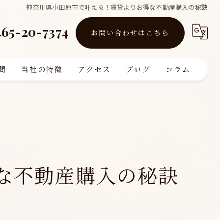
神奈川県小田原市で叶える！賃貸よりお得な不動産購入の秘訣
465-20-7374
お問い合わせはこちら
問
当社の特徴
アクセス
ブログ
コラム
買取
販売
リフォーム
な不動産購入の秘訣
査定
注文住宅