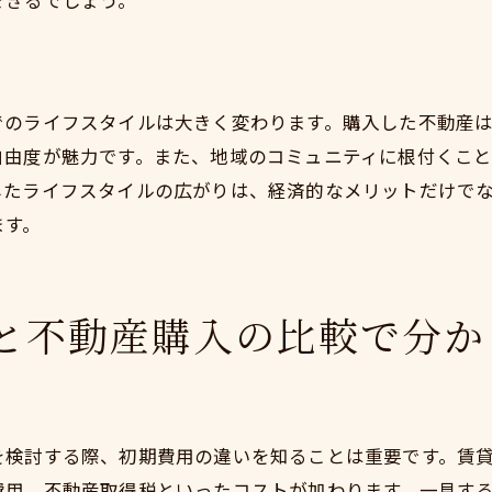
できるでしょう。
地価上昇の背景とその意義
未来を見据えた資産価値の見極め方
性
小田原市の都市開発計画と住まい方
でのライフスタイルは大きく変わります。購入した不動産
投資としての価値を持つエリア選び
自由度が魅力です。また、地域のコミュニティに根付くこ
地価上昇がもたらす長期的な利益
したライフスタイルの広がりは、経済的なメリットだけで
新しい生活様式に対応した住環境
ます。
賃貸生活を卒業して得られる経済的自由と心の余裕
固定費削減がもたらす自由な生活
所有する喜びと心の安定感
と不動産購入の比較で分か
賃貸生活からの解放と新たな挑戦
家計を見直し、資産の有効活用
長期的な視点での経済的な安定を目指す
を検討する際、初期費用の違いを知ることは重要です。賃
経済的自由が生み出す時間のゆとり
費用、不動産取得税といったコストが加わります。一見す