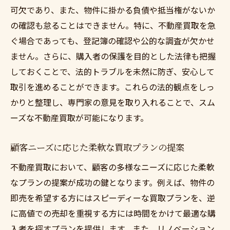
可欠であり、また、物件に掛かる負債や抵当権がないか
迅速で透明性のある取引プロセス
の確認も怠ることはできません。特に、不動産買取を急
顧客満足度を高めるための取り組み
ぐ場合であっても、登記簿の確認や公的な調査が欠かせ
不動産買取における信頼性の確保
ません。さらに、購入者の保護を目的とした法律も把握
サポート体制とアフターサービスの充実
しておくことで、法的トラブルを未然に防ぎ、安心して
顧客フィードバックから学ぶサービス改善
取引を進めることができます。これらの法的観点をしっ
不動産買取で資産価値を最大化する方法
かりと整理し、専門家の意見を取り入れることで、スム
資産価値を高めるための最適な戦略
ーズな不動産買取が可能になります。
不動産の付加価値を引き出す施策
顧客ニーズに応じた柔軟な買取プランの提案
市場分析を基にした価値向上施策
不動産買取において、顧客の多様なニーズに応じた柔軟
長期視点での資産管理の重要性
なプランの提案が成功の鍵となります。例えば、物件の
適正価格での売却を実現する方法
即売を希望する方にはスピーディーな買取プランを、逆
資産価値を守るためのリスク管理
に高値での売却を重視する方には時間をかけて最適な購
不動産買取を活用して資産を賢く売却する
入者を探すプランを提供します。また、リノベーション