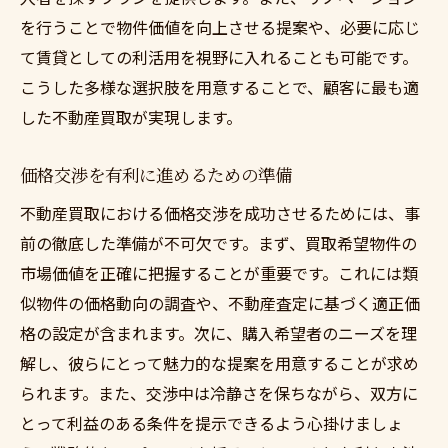
資産売却のプロセスとそのメリット
を行うことで物件価値を向上させる提案や、必要に応じ
不動産買取の利便性とその活用法
て賃貸としての利活用を視野に入れることも可能です。
売却目的に応じた最適な買取戦略
こうした多様な選択肢を用意することで、顧客に最も適
資産管理としての不動産買取の役割
した不動産買取が実現します。
不動産買取を通じた財務計画の見直し
価格交渉を有利に進めるための準備
資産ポートフォリオの最適化手法
不動産買取における価格交渉を成功させるためには、事
前の徹底した準備が不可欠です。まず、買取希望物件の
市場価値を正確に把握することが重要です。これには類
似物件の価格動向の調査や、不動産査定に基づく適正価
格の設定が含まれます。次に、購入希望者のニーズを理
解し、彼らにとって魅力的な提案を用意することが求め
られます。また、交渉中は冷静さを保ちながら、双方に
とって利益のある条件を提示できるよう心掛けましょ