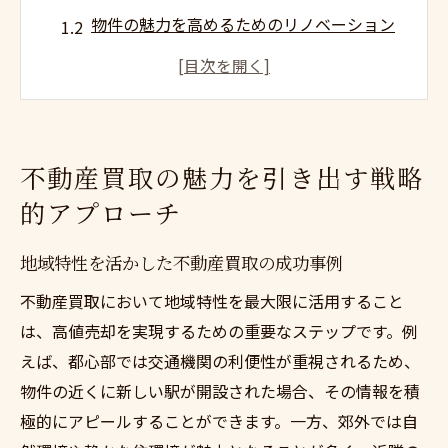
物件の魅力を高めるためのリノベーション
ポイント
不動産買取で重要な法的観点の整理
顧客ニーズに応じた柔軟な買取プランの提
案
不動産買取の魅力を引き出す戦略
価格交渉を有利に進めるための準備
的アプローチ
競争力を持つ不動産査定の方法
市場動向を見極める不動産買取のタイミング
地域特性を活かした不動産買取の成功事例
不動産市況の変化を読み取るための指標
不動産買取において地域特性を最大限に活用すること
季節別市場動向と買取戦略の関係性
は、高値売却を実現するための重要なステップです。例
経済指標から見る適切な買取時期の判断
えば、都心部では交通機関の利便性が重視されるため、
地域別不動産市場のトレンド分析
物件の近くに新しい駅が開設された場合、その情報を積
極的にアピールすることができます。一方、郊外では自
人口動態が不動産市場に与える影響