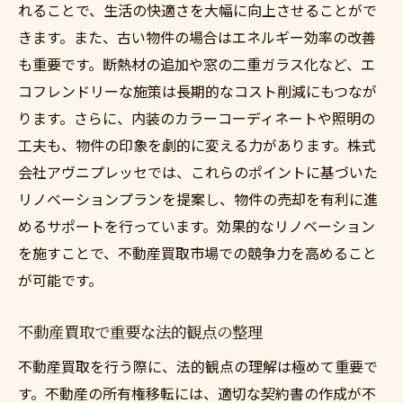
れることで、生活の快適さを大幅に向上させることがで
買い手心理を理解した交渉術
きます。また、古い物件の場合はエネルギー効率の改善
買取後の再販を見据えた価格設定
も重要です。断熱材の追加や窓の二重ガラス化など、エ
プロの知識を活かした査定精度の向上
コフレンドリーな施策は長期的なコスト削減にもつなが
ります。さらに、内装のカラーコーディネートや照明の
不動産買取成功のカギは専門家の知識にあり
工夫も、物件の印象を劇的に変える力があります。株式
信頼できる専門家を選ぶポイント
会社アヴニプレッセでは、これらのポイントに基づいた
不動産買取の専門知識がもたらすメリット
リノベーションプランを提案し、物件の売却を有利に進
専門家ネットワークの活用法
めるサポートを行っています。効果的なリノベーション
法律と税務に強い専門家の重要性
を施すことで、不動産買取市場での競争力を高めること
不動産市況のプロとしての見解
が可能です。
専門家と共に築く買取戦略
不動産買取で重要な法的観点の整理
アヴニプレッセの不動産買取サービスで安心取
引
不動産買取を行う際に、法的観点の理解は極めて重要で
アヴニプレッセの特徴とその強み
す。不動産の所有権移転には、適切な契約書の作成が不