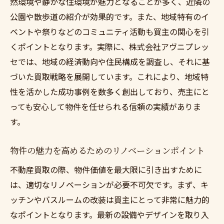
然環境や静かな住環境が魅力となることが多く、近隣の
買取時期を逃さないための情報収集方法
公園や散歩道の紹介が効果的です。また、地域特有のイ
不動産買取で失敗しないための計画立案
ベントや祭りなどのコミュニティ活動も買主の関心を引
買取プロセスの流れと注意点
くポイントとなります。実際に、株式会社アヴニプレッ
リスク管理を徹底した計画の立て方
セでは、地域の経済動向や住民構成を調査し、それに基
不動産価値を高めるための長期的視点
づいた買取戦略を展開しています。これにより、地域特
売却目的に応じた買取計画のカスタマイズ
性を活かした成功事例を数多く創出しており、売主にと
っても安心して物件を任せられる信頼の実績がありま
専門家のアドバイスを活用したリスク回避
す。
策
不動産売却成功のためのチェックリスト
物件の魅力を高めるためのリノベーションポイント
高く売るための不動産買取テクニックとノウハ
不動産買取の際、物件価値を最大限に引き出すために
ウ
は、適切なリノベーションが必要不可欠です。まず、キ
買い手が求める価値を引き出す方法
ッチンやバスルームの改装は買主にとって非常に魅力的
魅力的な物件写真と効果的なPR戦略
なポイントとなります。最新の設備やデザインを取り入
市場価格を超えるための付加価値提案