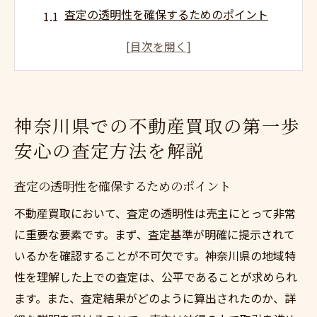
査定の透明性を確保するためのポイント
市場価格と査定価格の違いを理解する
物件の価値を最大限引き出す方法
査定前に準備すべき重要な書類一覧
査定を受ける際のよくある質問とその対応
神奈川県での不動産買取の第一歩
査定結果を活用した効果的な交渉術
安心の査定方法を解説
信頼できる不動産買取業者選びの秘訣
評判の良い業者を見分けるための基準
査定の透明性を確保するためのポイント
買取業者の選定で失敗しないためのチェッ
不動産買取において、査定の透明性は売主にとって非常
クポイント
に重要な要素です。まず、査定基準が明確に提示されて
地元に根付いた業者を選ぶメリット
いるかを確認することが不可欠です。神奈川県の地域特
顧客の声を活かした業者選びの重要性
性を理解した上での査定は、公平であることが求められ
ます。また、査定結果がどのように算出されたのか、詳
業者との初回相談時に確認すべきこと