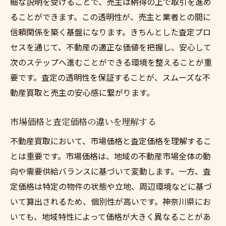
細な説明を受けることで、売主は納得の上で取引を進め
長期的な信頼関係を築く方法
ることができます。この透明性が、売主と業者との間に
透明性の高い契約内容でトラブルを未然に防ぐ
信頼関係を築く基盤になります。きちんとした査定プロ
方法
セスを通じて、不動産の適正な価値を把握し、安心して
契約書の基本構成と重要事項
次のステップへ進むことができる環境を整えることが重
契約前に確認すべき法律的観点
要です。査定の透明性を保証することが、スムーズな不
不明点を質問する効果的なテクニック
動産買取と売主の安心感に繋がります。
契約内容の変更時に注意すべき事項
市場価格と査定価格の違いを理解する
契約トラブルを避けるための事前準備
専門家の意見を取り入れる意義
不動産買取において、市場価格と査定価格を理解するこ
とは重要です。市場価格は、地域の不動産市場全体の動
不動産買取をスムーズに進めるための実践的ア
向や需要供給バランスに基づいて変動します。一方、査
ドバイス
定価格は特定の物件の状態や立地、周辺環境などに基づ
スムーズな取引を実現するための時間管理
いて算出されるため、個別性が高いです。神奈川県にお
術
いても、地域特性によって価格が大きく異なることがあ
手続きの効率化を図るためのステップ