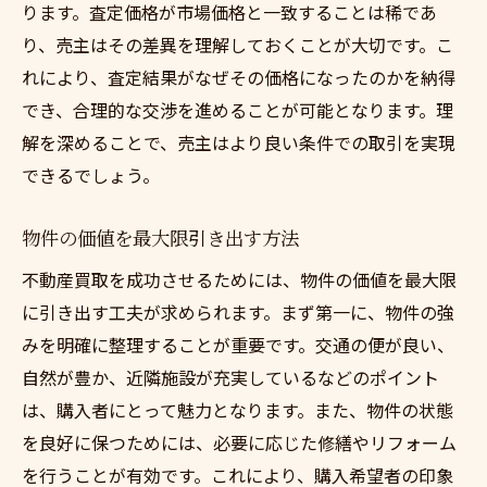
ります。査定価格が市場価格と一致することは稀であ
交渉を成功させるためのコミュニケーショ
り、売主はその差異を理解しておくことが大切です。こ
ン技術
れにより、査定結果がなぜその価格になったのかを納得
予期せぬ問題への対処法とその準備
でき、合理的な交渉を進めることが可能となります。理
ストレスを軽減するための心構え
解を深めることで、売主はより良い条件での取引を実現
専門家と連携することで得られるメリット
できるでしょう。
神奈川県で安心の不動産買取を実現するための
物件の価値を最大限引き出す方法
ポイント
地域特性を把握した不動産価値の見極め方
不動産買取を成功させるためには、物件の価値を最大限
に引き出す工夫が求められます。まず第一に、物件の強
不動産市場の動向を読むための情報収集方
みを明確に整理することが重要です。交通の便が良い、
法
自然が豊か、近隣施設が充実しているなどのポイント
安心の取引を支える法律知識の基礎
は、購入者にとって魅力となります。また、物件の状態
地域密着型のサービスを選ぶ重要性
を良好に保つためには、必要に応じた修繕やリフォーム
不動産買取におけるリスク管理の手法
を行うことが有効です。これにより、購入希望者の印象