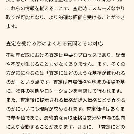
顧客からの信頼を得るためのコミュニケー
これらの情報を揃えることで、査定時にスムーズなやり
ション
取りが可能となり、より的確な評価を受けることができ
ます。
信頼関係を維持するためのフォローアップ
地元での評判を高めるための戦略
査定を受ける際のよくある質問とその対応
業界内での信頼を築くためのネットワーキ
不動産買取における査定は重要なプロセスであり、疑問
ング
や不安が生じることも少なくありません。まず、多くの
不動産買取で注意すべき契約内容の確認ポイン
方が気になるのは「査定にはどのような基準が使われる
ト
のか」という点です。査定は市場価格や地域の相場を基
契約前に必ず確認すべき条項
に、物件の状態やロケーションを考慮して行われます。
見落としがちな契約の落とし穴
また、査定後に提示される価格が購入価格とどう異なる
契約内容の交渉ポイントとその進め方
のかについても理解が求められます。査定価格はあくま
法的トラブルを避けるための確認事項
で参考値であり、最終的な買取価格は交渉や市場の動向
契約解除に関する注意点と対策
により変動することがあります。さらに、「査定にどの