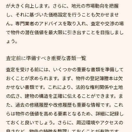
成功事例から学ぶ買取のポイント
が大きく向上します。さらに、地元の市場動向を把握
査定から販売までの流れを徹底解説安心できる
し、それに基づいた価格設定を行うことも欠かせませ
不動産買取
ん。専門業者のアドバイスを取り入れ、査定や交渉の場
査定開始から買取成立までのフロー
で物件の潜在価値を最大限に引き出すことを目指しまし
ょう。
段階ごとの重要な手続きと注意点
スムーズな売却を実現するためのスケジュ
査定前に準備すべき重要な書類一覧
ール管理
査定を受ける前には、いくつかの重要な書類を準備して
買取後の手続きで知っておくべきこと
おくことが求められます。まず、物件の登記簿謄本は欠
売却後に必要な納税手続きの詳細
かせない書類です。これにより、法的な権利関係や土地
買取後の生活設計を考えたプランニング
の広さ、建物の構造を正確に伝えることができます。ま
神奈川県での不動産買取における信頼と実績の
た、過去の修繕履歴や改修履歴も重要な情報です。これ
重要性
らは物件の価値を高める要素となるため、詳細に記録し
信頼を築くための実績作りの方法
ておくと良いでしょう。さらに、周辺環境やアクセスの
過去の取引事例から見える成功の秘訣
良さなど、物件の特徴を整理しておくことが有効です。