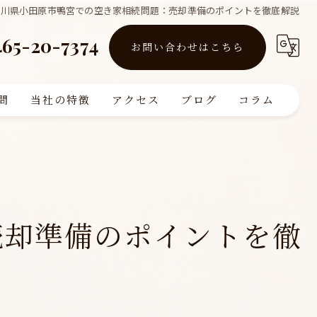
奈川県小田原市鴨宮での空き家相続問題：売却準備のポイントを徹底解説
465-20-7374
お問い合わせはこちら
問
当社の特徴
アクセス
ブログ
コラム
買取
販売
リフォーム
売却準備のポイントを徹
査定
注文住宅