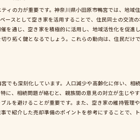
専門家によるサポートを受けるメリット
ニティの力が重要です。神奈川県小田原市鴨宮では、地域
トラブルを未然に防ぐための事前準備
スペースとして空き家を活用することで、住民同士の交流の
法律的視点から見る相続解決の方法
開催を通じ、空き家を積極的に活用し、地域活性化を促進
家族会議の進め方と合意形成のテクニック
を切り拓く鍵となるでしょう。これらの動向は、住民だけ
相続問題解決における最新の法律情報
鴨宮での実践的な相続解決事例
空き家売却に伴う法律上の注意点とその対策
空き家売却に必要な法律手続きの手引き
鴨宮でも深刻化しています。人口減少や高齢化に伴い、相
相続放棄に関する法律的注意点
。特に、相続問題が絡むと、親族間の意見の対立が生じや
不動産売買契約時の留意点と交渉術
ラブルを避けることが重要です。また、空き家の維持管理
記事で紹介した売却準備のポイントを参考にすることで、
法律の専門家による相談の重要性
売却時に必要な法的書類の一覧
鴨宮地域に関連する法律の特例とその適用