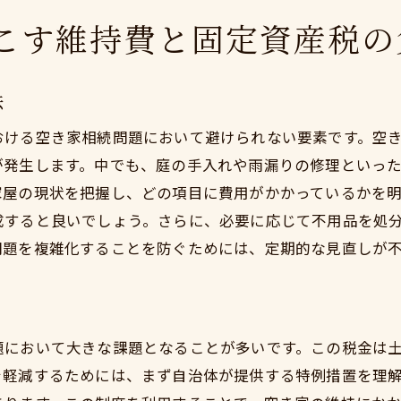
安心して空き家相続を進めるための専門家選びのポイン
こす維持費と固定資産税の
信頼できる不動産業者の見極め方
法律の専門家を選ぶ際のチェックポイント
法
専門家とのコミュニケーションの取り方
おける空き家相続問題において避けられない要素です。空
選び方次第で変わる相続のスムーズさ
が発生します。中でも、庭の手入れや雨漏りの修理といっ
専門家選びに失敗しないための注意点
家屋の現状を把握し、どの項目に費用がかかっているかを
鴨宮地域で評判の良い専門家リスト
成すると良いでしょう。さらに、必要に応じて不用品を処
問題を複雑化することを防ぐためには、定期的な見直しが
題において大きな課題となることが多いです。この税金は
を軽減するためには、まず自治体が提供する特例措置を理