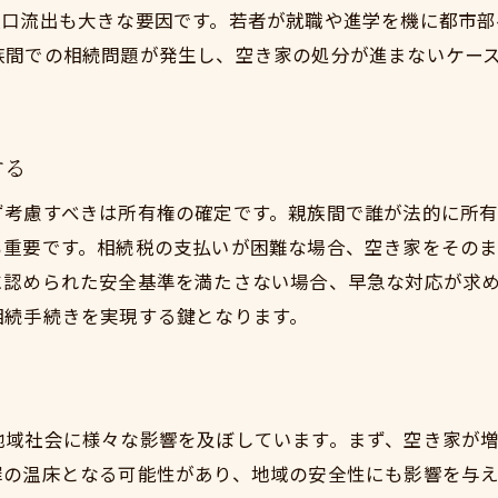
人口流出も大きな要因です。若者が就職や進学を機に都市部
維持費負担を減らすための具体的対策
族間での相続問題が発生し、空き家の処分が進まないケー
長期的視点で見る空き家の経済的影響
鴨宮地域での空き家維持に関する行政のサポート
親族間の意見対立を解消するためのコミュニケーション
する
相続に伴う親族間のトラブルを避けるための話し合
ず考慮すべきは所有権の確定です。親族間で誰が法的に所
合意形成をスムーズに進めるためのステップ
も重要です。相続税の支払いが困難な場合、空き家をその
プロのカウンセリングを活用した問題解決法
に認められた安全基準を満たさない場合、早急な対応が求
相続問題を円滑にするための心理的アプローチ
相続手続きを実現する鍵となります。
親族間での相互理解を深めるコミュニケーションの
意見の食い違いを解消するための具体的事例
空き家売却準備の第一歩：市場価値の正しい把握方法
地域社会に様々な影響を及ぼしています。まず、空き家が
不動産市場の動向を把握するためのポイント
罪の温床となる可能性があり、地域の安全性にも影響を与