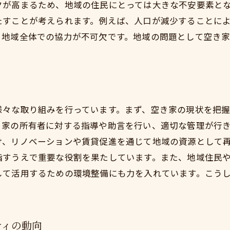
プロの査定を受ける際の注意点
クが高まるため、地域の住民にとっては大きな不安要素と
たすことが考えられます。例えば、人口が減少することに
空き家の価値を高めるための具体的改修案
、地域全体での協力が不可欠です。地域の問題として空き
市場価値を正確に評価するための調査方法
売却前に行うべき家屋の改善点リスト
鴨宮での市場トレンドと適正価格の見極め方
鴨宮での空き家売却の流れと成功へのステップ
様々な取り組みを行っています。まず、空き家の現状を把
売却スケジュールの立て方と時間管理
き家の所有者に対する指導や助言を行い、適切な管理が行
不動産会社選びのコツとポイント
け、リノベーションや賃貸促進を通じて地域の資源として
成功する売却戦略の具体例
指すうえで重要な役割を果たしています。また、地域住民
売却における手続きと必要書類のリスト
して活用するための環境整備にも力を入れています。こう
売却成功に必要なマーケティング手法
鴨宮地域特有の売却市場の特性と対策
相続問題をスムーズに解決するための具体的な手法
ティの動向