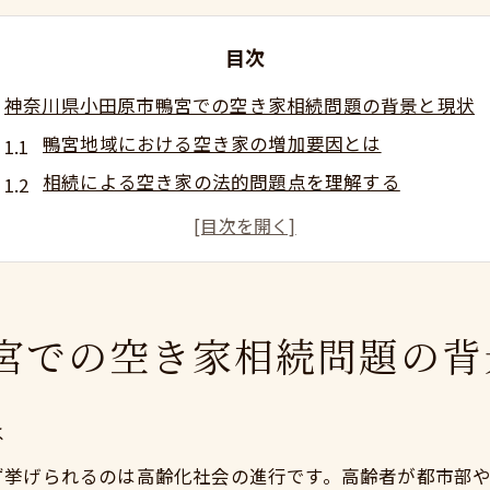
目次
神奈川県小田原市鴨宮での空き家相続問題の背景と現状
鴨宮地域における空き家の増加要因とは
相続による空き家の法的問題点を理解する
地域社会への影響と空き家の現状
鴨宮における行政の取り組みと支援策
空き家問題解決を目指す地域コミュニティの動向
相続によって増加する空き家の課題
宮での空き家相続問題の背
空き家相続が引き起こす維持費と固定資産税の負担
空き家維持費の具体的な内訳と節約方法
は
固定資産税の軽減措置と活用法
ず挙げられるのは高齢化社会の進行です。高齢者が都市部
相続による経済的負担を軽減する方法