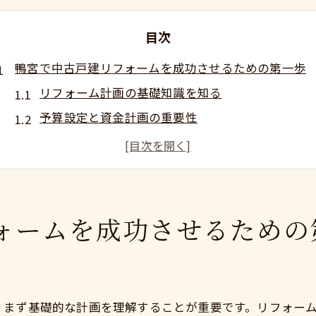
目次
鴨宮で中古戸建リフォームを成功させるための第一歩
リフォーム計画の基礎知識を知る
予算設定と資金計画の重要性
信頼できるリフォーム業者の選び方
リフォーム前の物件検査ポイント
鴨宮地域特有の注意事項
地元の歴史と文化を活かしたデザイン
ォームを成功させるための
歴史と自然が共存する鴨宮で実現する理想のリフォー
鴨宮の歴史的背景と現代の融合
自然素材を活かしたリフォームのアイデア
、まず基礎的な計画を理解することが重要です。リフォー
地域の伝統を反映したインテリアデザイン