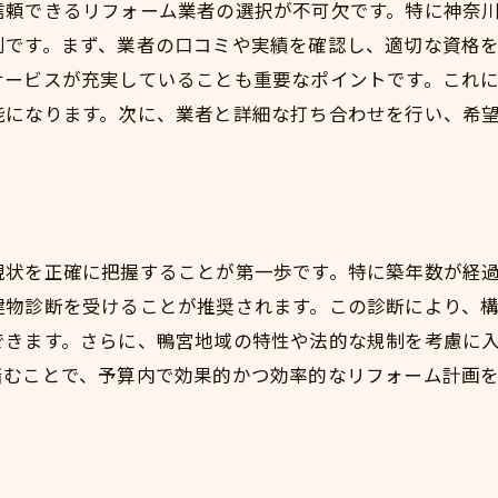
景観に調和した外観デザインの工夫
信頼できるリフォーム業者の選択が不可欠です。特に神奈
利です。まず、業者の口コミや実績を確認し、適切な資格
地元の自然に調和するガーデニングプラン
サービスが充実していることも重要なポイントです。これ
鴨宮の風土に適した断熱・耐震対策
能になります。次に、業者と詳細な打ち合わせを行い、希
コミュニティとのつながりを意識した空間づくり
四季を感じるインテリアの提案
中古戸建を選ぶ際の注意点とリフォームの可能性
物件選びの基本とチェックポイント
現状を正確に把握することが第一歩です。特に築年数が経
リフォームに適した住宅の特徴
建物診断を受けることが推奨されます。この診断により、
法的制約と許認可の確認
できます。さらに、鴨宮地域の特性や法的な規制を考慮に
リフォーム前に知っておくべき施工例
踏むことで、予算内で効果的かつ効率的なリフォーム計画
将来の拡張性を考慮した選択肢
中古物件の価値を最大化する方法
鴨宮で理想の住まいを手に入れるリフォーム戦略