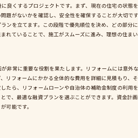
段に良くするプロジェクトです。まず、現在の住宅の状態
周辺環境を活かす外構リフォーム
の問題がないかを確認し、安全性を確保することが大切で
エコフレンドリーなリフォームの実践例
プランを立てます。この段階で優先順位を決め、どの部分
鴨宮ならではの快適な住空間の創造
組まれていることで、施工がスムーズに進み、理想の住ま
中古戸建リフォームで生活の質を向上させる秘訣
健康と安全を考慮したリフォームポイント
最新設備導入で暮らしを快適に
画が非常に重要な役割を果たします。リフォームには意外
収納力を高めるリフォームテクニック
ず、リフォームにかかる全体的な費用を詳細に見積もり、
家の機能性を向上させる工夫
定したら、リフォームローンや自治体の補助金制度の利用
リフォームによるエネルギー効率の改善
ことで、最適な融資プランを選ぶことができます。資金計画
とが可能です。
将来を見据えたユニバーサルデザイン
鴨宮の魅力を引き出すリフォームのポイント
地域の特性を活かす色選びと素材選び