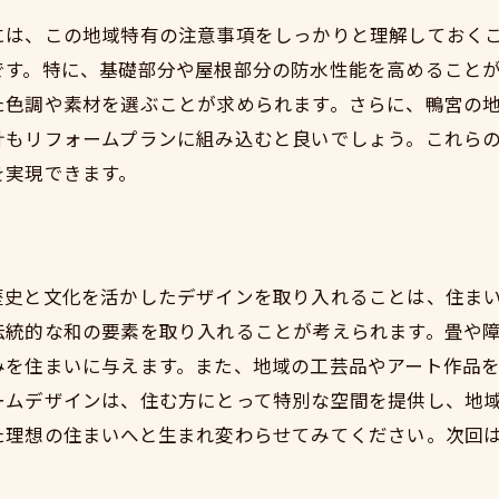
ライフスタイルに合わせた間取り変更
には、この地域特有の注意事項をしっかりと理解しておく
長期的な住まいのビジョンの構築
です。特に、基礎部分や屋根部分の防水性能を高めること
家族全員が満足するデザインの工夫
た色調や素材を選ぶことが求められます。さらに、鴨宮の
地元のプロフェッショナルとの連携
計もリフォームプランに組み込むと良いでしょう。これら
ワークスペースや趣味の空間の充実
を実現できます。
資産価値を高めるリフォームの提案
成功する中古戸建リフォームの計画と実践
リフォーム実施までのステップバイステップガイ
歴史と文化を活かしたデザインを取り入れることは、住ま
施工中のストレス軽減テクニック
伝統的な和の要素を取り入れることが考えられます。畳や
品質管理と施工後のメンテナンスの重要性
みを住まいに与えます。また、地域の工芸品やアート作品
ームデザインは、住む方にとって特別な空間を提供し、地
住まいの価値を維持する方法
た理想の住まいへと生まれ変わらせてみてください。次回
トラブルを未然に防ぐための対策
プロジェクトマネジメントの基礎