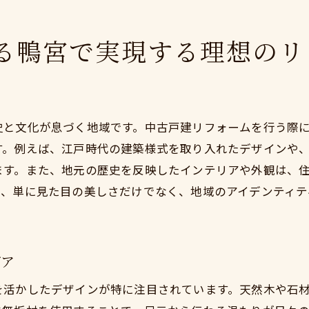
鴨宮でのリフォームがもたらす新しい暮らしの提案
リフォームによるライフスタイルの変革
る鴨宮で実現する理想のリ
地域社会への貢献とエンゲージメント
安心・安全を実現する住まいづくり
鴨宮での生活をさらに楽しむためのアイデア
史と文化が息づく地域です。中古戸建リフォームを行う際
再生可能エネルギーの活用と環境配慮
す。例えば、江戸時代の建築様式を取り入れたデザインや
未来志向のライフスタイル構築
ます。また、地元の歴史を反映したインテリアや外観は、
は、単に見た目の美しさだけでなく、地域のアイデンティテ
デア
を活かしたデザインが特に注目されています。天然木や石