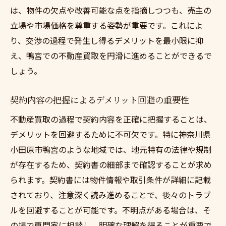
鴨宮の地域コミュニティ情報を売却に活か
は、物件の欠点や改善可能な点を指摘しつつも、売主の
す
立場や市場価格を尊重する姿勢が重要です。これによ
鴨宮での不動産買取をスムーズに進めるための
り、交渉の過程で発生し得るデメリットを最小限に抑
実践的なガイドライン
え、鴨宮での不動産買取を円滑に進めることができるで
スムーズな不動産買取に不可欠な事前準備
しょう。
鴨宮での不動産売却プロセスの具体的手順
契約内容の把握によるデメリット回避の重要性
取引を円滑に進めるためのコミュニケーシ
不動産買取の過程で契約内容を正確に把握することは、
ョン戦術
デメリットを回避するために不可欠です。特に神奈川県
書類手続きで押さえておくべきポイント
小田原市鴨宮のような地域では、地元特有の法律や規制
不動産買取における時間管理の重要性
が存在するため、契約書の細部まで確認することが求め
鴨宮での不動産売却を成功させるためのチ
られます。契約書には物件情報や取引条件が詳細に記載
ェックリスト
されており、注意深く読み進めることで、後々のトラブ
不動産買取に潜むリスクを回避し安心な取引を
ルを回避することが可能です。不明点がある場合は、そ
実現するためのステップ
の場で専門家に相談し、明確な理解を得ることが重要で