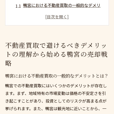
鴨宮における不動産買取の一般的なデメリ
ットとは？
不動産買取のリスク管理: 鴨宮での具体例
価格交渉のポイント: 不動産買取におけるデ
メリットの一因
不動産買取で避けるべきデメリッ
契約内容の把握によるデメリット回避の重
トの理解から始める鴨宮の売却戦
要性
略
鴨宮の特性を活かした戦略的な不動産買取
アプローチ
鴨宮における不動産買取の一般的なデメリットとは？
不動産買取で失敗しないための初期ステッ
鴨宮での不動産買取にはいくつかのデメリットが存在し
プ
ます。まず、地域特有の市場変動は価格の不安定さを引
神奈川県小田原市鴨宮で不動産買取を成功させ
き起こすことがあり、投資としてのリスクが高まる点が
るための市場動向の把握
挙げられます。また、鴨宮は観光地に近いことから、一
鴨宮の不動産市場動向を事前に調査する方