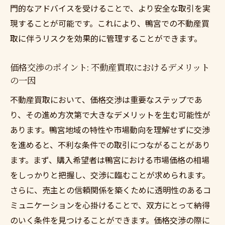
不動産買取における適切なプロの選び方
門的なアドバイスを受けることで、より安全な取引を実
経験豊富なプロが提供する市場インサイト
現することが可能です。これにより、鴨宮での不動産買
の活用
取に伴うリスクを効果的に管理することができます。
不動産買取における専門家の役割とその重
要性
価格交渉のポイント: 不動産買取におけるデメリット
の一因
地域特有の不動産市場を理解し鴨宮で賢く不動
産を売却するためのポイント
不動産買取において、価格交渉は重要なステップであ
り、その進め方次第で大きなデメリットを生む可能性が
鴨宮の地域特性を考慮した不動産買取戦略
あります。鴨宮地域の特性や市場動向を理解せずに交渉
市場分析が示す鴨宮の不動産価値の決定要
を進めると、不利な条件での取引につながることがあり
因
ます。まず、購入希望者は鴨宮における市場価格の相場
地域の特性と需要を理解して買取を成功さ
をしっかりと把握し、交渉に臨むことが求められます。
せる
さらに、売主との信頼関係を築くために透明性のあるコ
鴨宮の不動産ニーズを見極めた売却戦略
ミュニケーションを心掛けることで、双方にとって納得
地域特有の商慣習を踏まえた不動産取引
のいく条件を見つけることができます。価格交渉の際に