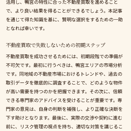
活用し、鴨宮の特性に合った不動産買取を進めること
す
で、より良い結果を得ることができるでしょう。本記事
不動産取引における法律知識の重要性
を通じて得た知識を基に、賢明な選択をするための一助
地域市場を理解しデメリットを回避する方
となれば幸いです。
法
不動産買取で失敗しないための初期ステップ
鴨宮での実体験から学ぶ不動産買取の教訓
不動産買取を成功させるためには、初期段階での準備が
成功する不動産売却のために知っておきたい鴨
不可欠です。最初に行うべきは、鴨宮エリアの市場分析
宮市場の最新情報
です。同地域の不動産市場におけるトレンドや、過去の
鴨宮不動産市場の最新トレンドを追う
取引データを徹底的に調査することで、どのような物件
最新データが示す鴨宮の不動産価値
が高い需要を持つのかを把握できます。その次に、信頼
不動産買取に影響を与える経済要因
できる専門家のアドバイスを受けることが重要です。専
鴨宮市場の変動が売却に及ぼす影響
門家の意見は、自身の判断を補強し、より正確な決断を
市場データを活用した効果的な売却戦略
下す助けとなります。最後に、実際の交渉や契約に進む
鴨宮での売却成功例に見る最新の市場動向
前に、リスク管理の視点を持ち、適切な対策を講じるこ