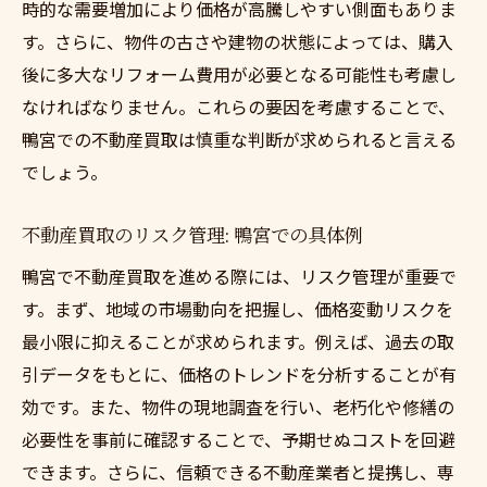
時的な需要増加により価格が高騰しやすい側面もありま
法
す。さらに、物件の古さや建物の状態によっては、購入
不動産買取での市場分析の重要性
後に多大なリフォーム費用が必要となる可能性も考慮し
競合物件との差別化戦略: 鴨宮市場特有のポ
なければなりません。これらの要因を考慮することで、
イント
鴨宮での不動産買取は慎重な判断が求められると言える
価格設定における市場動向の活用術
でしょう。
地域の不動産動向が買取成功に与える影響
不動産買取のリスク管理: 鴨宮での具体例
鴨宮の将来予測を踏まえた不動産買取計画
鴨宮で不動産買取を進める際には、リスク管理が重要で
プロのアドバイスを活用して不動産買取のデメ
す。まず、地域の市場動向を把握し、価格変動リスクを
リットを最小限に抑える方法
最小限に抑えることが求められます。例えば、過去の取
不動産専門家のアドバイスが不可欠な理由
引データをもとに、価格のトレンドを分析することが有
プロから学ぶ賢いデメリット回避の手法
効です。また、物件の現地調査を行い、老朽化や修繕の
弁護士や不動産業者との連携でリスクを軽
必要性を事前に確認することで、予期せぬコストを回避
減
できます。さらに、信頼できる不動産業者と提携し、専