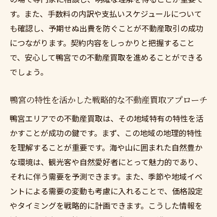
不動産買取におけるリスクの全体像
す。また、手数料の内訳や支払いスケジュールについて
契約トラブルを未然に防ぐための準備
も確認し、予期せぬ出費を防ぐことが不動産取引の成功
鴨宮不動産市場のリスク要因を理解する
につながります。契約内容をしっかりと把握すること
で、安心して鴨宮での不動産買取を進めることができる
クリアなコミュニケーションがリスク回避
でしょう。
に繋がる
リスク管理のための専門家の活用法
鴨宮の特性を活かした戦略的な不動産買取アプローチ
鴨宮の不動産取引での安全対策
鴨宮エリアでの不動産買取は、その地域特有の特性を活
神奈川県小田原市で不動産買取のデメリットを
かすことが成功の鍵です。まず、この地域の地理的特性
克服するための知識を学ぶ
を理解することが重要です。海や山に囲まれた自然豊か
不動産買取における共通デメリットとその
な環境は、観光客や自然愛好者にとって魅力的であり、
対策
それに伴う需要を予測できます。また、季節や地域イベ
鴨宮特有のデメリットを克服するための知
ントによる需要の変動も考慮に入れることで、価格設定
恵
やタイミングを戦略的に計画できます。こうした情報を
デメリットを学び、より良い条件を引き出