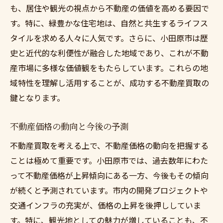
も、居住や観光の視点から不動産の価値を高める要因で
地域の声を正確に反映した口コミの探し方
す。特に、緑豊かな住宅地は、自然と共生するライフス
地域特有の注意点を考慮した業者選び
タイルを求める人々に人気です。さらに、小田原市は歴
不動産買取業者の評判を地域の声で確認
史と近代的な利便性が融合した地域であり、これが不動
口コミから見る不動産業者の長所と短所
産市場に多様な価値観をもたらしています。これらの地
地域の声に基づく業者選びの失敗例
域特性を理解し活用することが、成功する不動産買取の
地域の声を反映した業者選びの成功例
鍵となります。
小田原市の不動産市場の独自性が買取に与える
影響を知る
不動産価格の動向と今後の予測
小田原市特有の不動産市場の特徴
不動産買取を考える上で、不動産価格の動向を把握する
独自性が不動産買取プロセスに及ぼす影響
ことは極めて重要です。小田原市では、過去数年にわた
って不動産価格が上昇傾向にある一方、今後もその傾向
小田原市の不動産市場での成功事例
が続くと予測されています。市内の開発プロジェクトや
地域特性から見る買取価格の決定要因
交通インフラの充実が、価格の上昇を後押ししていま
市場の独自性を活かした買取戦略
す。特に、観光地としての魅力が増していることも、不