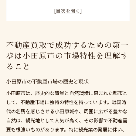
地域特性が不動産買取に与える影響を探る
不動産価格の動向と今後の予測
地域データを活用した市場分析の方法
不動産買取における市場特性の重要性
不動産買取で成功するための第一
小田原市の不動産市場でのリスクとチャン
歩は小田原市の市場特性を理解す
ス
ること
口コミを活用して小田原市の信頼できる不動産
買取業者を見つけよう
小田原市の不動産市場の歴史と現状
口コミサイトでの情報収集のコツ
小田原市は、歴史的な背景と自然環境に恵まれた都市と
信頼性のある口コミの見極め方
して、不動産市場に独特の特性を持っています。戦国時
地域の声を活かした業者選びのポイント
代の名残を感じさせる小田原城や、周囲に広がる豊かな
評判の良い業者の特徴とは
自然は、観光地として人気が高く、その影響で不動産需
口コミを活用した業者比較の手法
要も根強いものがあります。特に観光業の発展に伴い、