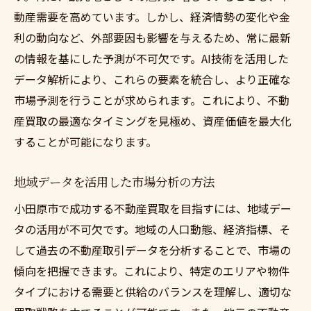
小田原市の不動産市場の将来予測
動産需要を高めています。しかし、経済情勢の変化や金
不動産買取のプロセスをスムーズに進めるため
利の動向など、外部要因も影響を与えるため、常に最新
の具体的なステップ
の情報を基にした予測が不可欠です。AI技術を活用した
初期相談から契約までの流れ
データ解析により、これらの要素を統合し、より正確な
書類準備のポイントと手順
市場予測を行うことが求められます。これにより、不動
産買取の最適なタイミングを見極め、資産価値を最大化
不動産査定の流れと重要性
することが可能になります。
交渉を成功させるためのステップ
問題発生時の対処法と予防策
地域データを活用した市場分析の方法
スムーズな取引を実現するための管理術
小田原市で成功する不動産買取を目指すには、地域デー
信頼できる不動産買取業者を選ぶための口コミ
タの活用が不可欠です。地域の人口動態、経済指標、そ
の見極め方
して過去の不動産取引データを分析することで、市場の
信頼性のある口コミの特徴
傾向を把握できます。これにより、特定のエリアや物件
具体例をもとにした口コミの分析法
タイプにおける需要と供給のバランスを理解し、適切な
業者の信頼度を口コミで評価する方法