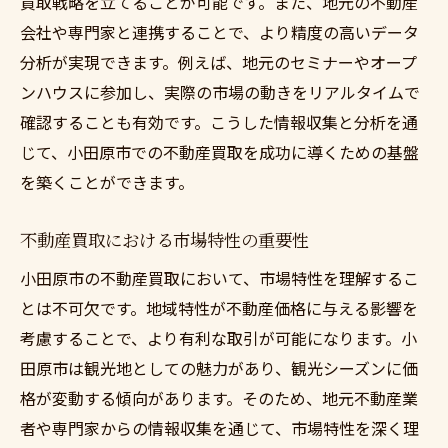
買取戦略を立てることが可能です。また、地元の不動産
口コミサイトの活用と注意点
会社や専門家と連携することで、より精度の高いデータ
分析が実現できます。例えば、地元のセミナーやオープ
口コミから読み取る業者の信頼性
ンハウスに参加し、実際の市場の動きをリアルタイムで
選ばれる不動産業者の口コミパターン
確認することも有効です。こうした情報収集と分析を通
地域の評判と口コミが示す小田原市の不動産買
じて、小田原市での不動産買取を成功に導くための基盤
取の要点
を築くことができます。
地域評判に基づく不動産買取の基本情報
口コミから見る小田原市の買取の現状
不動産買取における市場特性の重要性
評判を活用した買取成功事例
小田原市の不動産買取において、市場特性を理解するこ
地域社会の声を反映した買取戦略
とは不可欠です。地域特性が不動産価格に与える影響を
口コミと評判が示す買取の課題と対策
考慮することで、より有利な取引が可能になります。小
地域の評判が買取に与える影響
田原市は観光地としての魅力があり、観光シーズンに価
格が変動する傾向があります。そのため、地元不動産業
者や専門家からの情報収集を通じて、市場特性を深く理