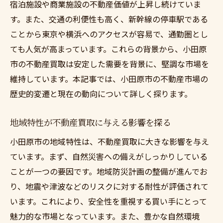
宿泊施設や商業施設の不動産価値が上昇し続けていま
不動産買取業者選びにおける口コミの活用
す。また、交通の利便性も高く、新幹線の停車駅である
術
ことから東京や横浜へのアクセスが容易で、通勤圏とし
安心して取引を進めるためには不動産買取の口
ても人気が高まっています。これらの背景から、小田原
コミをどう活用するか
市の不動産買取は安定した需要を背景に、堅調な市場を
口コミの信頼性を高めるためのチェックポ
維持しています。本記事では、小田原市の不動産市場の
イント
歴史的変遷と現在の動向について詳しく探ります。
口コミをもとにした交渉テクニック
不動産買取の成功事例を口コミで探る
地域特性が不動産買取に与える影響を探る
口コミから得られる買取プロセスのヒント
小田原市の地域特性は、不動産買取に大きな影響を与え
トラブル回避のための口コミ活用法
ています。まず、自然災害への備えがしっかりしている
安心取引のための口コミ活用チェックリス
ことが一つの要因です。地域防災計画の整備が進んでお
ト
り、地震や津波などのリスクに対する耐性が評価されて
地域の声をもとに不動産買取業者を選ぶ際の注
います。これにより、安全性を重視する買い手にとって
意点
魅力的な市場となっています。また、豊かな自然環境