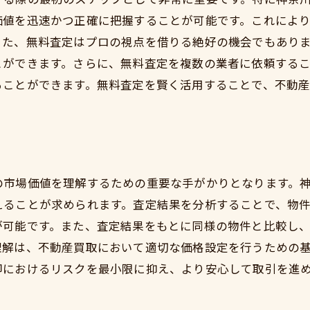
小田原市不動産買取無料査定で資産を最大限に活用する
価値を迅速かつ正確に把握することが可能です。これによ
資産の価値を引き出すための無料査定活用術
また、無料査定はプロの視点を借りる絶好の機会でもあり
小田原市での不動産売却を成功に導く戦略
とができます。さらに、無料査定を複数の業者に依頼する
ることができます。無料査定を賢く活用することで、不動
無料査定を通じた資産の最適化方法
査定結果を活かした投資効果の最大化
小田原市特有の資産価値向上のヒント
資産を高値で売却するための査定戦略
の市場価値を理解するための重要な手がかりとなります。
えることが求められます。査定結果を分析することで、物
が可能です。また、査定結果をもとに同様の物件と比較し
理解は、不動産買取において適切な価格設定を行うための
却におけるリスクを最小限に抑え、より安心して取引を進