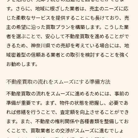
迅速対応の査定で得られるメリット
す。さらに、地域に根ざした業者は、売主のニーズに応
神奈川県で早期売却を狙う査定の選び方
じた柔軟なサービスを提供することにも長けており、売
迅速なプロセスを確保するための準備
主の希望に沿った買取プランを構築します。こうした業
者を選ぶことで、安心して不動産買取を進めることがで
査定から売却までのスピードを高める方法
きるため、神奈川県での売却を考えている場合には、地
時間を無駄にしない査定のステップ
域密着型の信頼ある業者との取引を検討することを強く
迅速な現金化を目指すための査定戦略
お勧めします。
神奈川県で不動産買取の無料査定を受ける利点
とは
不動産買取の流れをスムーズにする準備方法
無料査定で得られる情報の活用法
不動産買取の流れをスムーズに進めるためには、事前の
費用対効果の高い査定サービス
準備が重要です。まず、物件の状態を把握し、必要であ
神奈川県の市場を理解するための第一歩
れば修繕を行うことで、査定額を向上させることができ
無料査定を通じて得られる安心感
ます。また、不動産の権利関係や各種書類を整備してお
売却計画を立てるための基礎情報
くことで、買取業者との交渉がスムーズに進むでしょ