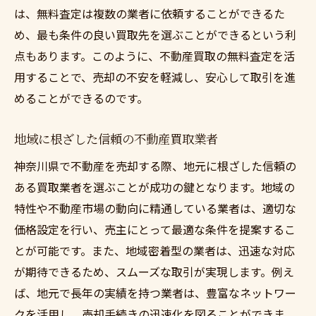
は、無料査定は複数の業者に依頼することができるた
スムーズな取引を実現するプロのアドバイ
め、最も条件の良い買取先を選ぶことができるという利
ス
点もあります。このように、不動産買取の無料査定を活
神奈川県の市場に合った売却戦略
用することで、売却の不安を軽減し、安心して取引を進
不動産買取の秘密プライバシー重視の査定サー
めることができるのです。
ビスを神奈川県で
プライバシーを守る査定サービスの特徴
地域に根ざした信頼の不動産買取業者
神奈川県で選ぶべき安心の買取サービス
神奈川県で不動産を売却する際、地元に根ざした信頼の
匿名性が高い不動産買取の利点
ある買取業者を選ぶことが成功の鍵となります。地域の
特性や不動産市場の動向に精通している業者は、適切な
秘密保持のための契約ポイント
価格設定を行い、売主にとって最適な条件を提案するこ
個人情報保護に優れた査定プロセス
とが可能です。また、地域密着型の業者は、迅速な対応
プライバシーを守るための注意点
が期待できるため、スムーズな取引が実現します。例え
迅速な不動産買取を神奈川県で実現する査定方
ば、地元で長年の実績を持つ業者は、豊富なネットワー
法
クを活用し、売却手続きの迅速化を図ることができま