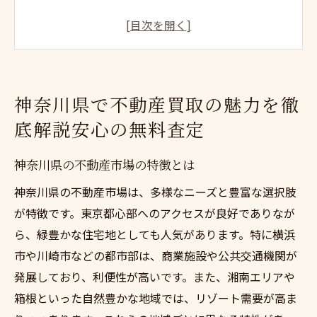
不動産買取無料査定のプロセスを詳しく解
説
安心の無料査定がもたらす利点
地域に根ざした信頼の不動産買取業者
神奈川県で不動産買取の魅力を徹
不動産買取の流れをスムーズにする準備方
底解説安心の無料査定
法
無料査定を賢く利用するためのポイント
神奈川県の不動産市場の特徴とは
スピーディーな不動産買取を神奈川県で実現す
神奈川県の不動産市場は、多様なニーズと豊富な選択肢
る方法
が特徴です。東京都心部へのアクセスが良好でありなが
迅速な対応が可能な不動産買取業者の選び
ら、緑豊かな住宅地としても人気があります。特に横浜
方
市や川崎市などの都市部は、商業施設や公共交通機関が
スピーディーな取引を成功させる戦略
発展しており、利便性が高いです。また、湘南エリアや
現金化までの期間を短縮するポイント
箱根といった自然豊かな地域では、リゾート需要が高ま