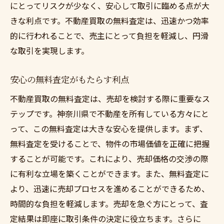
にとってリスクが少なく、安心して取引に臨める点が大
神奈川県での不動産買取プロセススムーズな取
きな利点です。不動産買取の無料査定は、迅速かつ効率
引を目指そう
的に行われることで、売主にとって負担を軽減し、円滑
不動産買取プロセスの全体像を把握しよう
な取引を実現します。
スムーズな取引を進めるための事前準備
神奈川県での買取に適したタイミング
安心の無料査定がもたらす利点
トラブル回避のための注意点
不動産買取の無料査定は、売却を検討する際に重要なス
プロセスを効率化するための連携方法
テップです。神奈川県で不動産を所有している方々にと
売主の不安を解消するためのサポート体制
って、この無料査定は大きな安心を提供します。まず、
神奈川県で叶う安心の不動産買取無料査定のス
無料査定を受けることで、物件の市場価値を正確に把握
テップ
することが可能です。これにより、売却価格の交渉の際
無料査定の申し込みから売却までの流れ
に有利な立場を築くことができます。また、無料査定に
より、迅速に売却プロセスを進めることができるため、
安心の査定を受けるための情報提供
時間的な負担を軽減します。売却を急ぐ方にとって、査
査定結果を理解し、次のステップへ進もう
定結果は即座に取引条件の決定に役立ちます。さらに
不動産買取の専門家に依頼するメリット