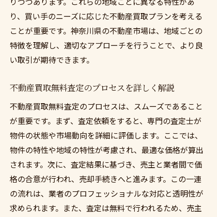
神奈川県での不動産買取の具体的なステッ
りつつあります。これらの地域ごとに異なる特性があ
プ
り、買い手のニーズに応じた不動産買取プランを考える
ことが重要です。神奈川県の不動産市場は、地域ごとの
手続きの時短を叶えるための準備
特徴を理解し、適切なアプローチを行うことで、より良
スムーズな買取を実現するためのアドバイ
い取引が期待できます。
ス
不動産買取の無料査定で安心できる売却を神奈
不動産買取無料査定のプロセスを詳しく解説
川県で
不動産買取無料査定のプロセスは、スムーズであること
無料査定の信頼性を検証する方法
が重要です。まず、査定依頼をすると、専門の査定士が
安心の売却を支える査定の活用法
物件の状態や市場動向を詳細に評価します。ここでは、
売却に向けた無料査定の活用事例
物件の特性や地域の特性が考慮され、最適な価格が算出
神奈川県の市場動向に基づく査定方法
されます。次に、査定結果に基づき、売主と業者間で価
安心感を得るための査定比較の仕方
格の合意が行われ、売却手続きへと進みます。この一連
不動産売却を成功させる無料査定のポイン
の流れは、業者のプロフェッショナルな対応と透明性が
ト
求められます。また、査定は無料で行われるため、売主